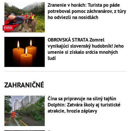
Zranenie v horách: Turista po páde
potreboval pomoc záchranárov, z túry
ho odviezli na nosidlách
FOTO
OBROVSKÁ STRATA Zomrel
vynikajúci slovenský hudobník! Jeho
umenie si získalo srdcia mnohých
ľudí
ZAHRANIČNÉ
Čína sa pripravuje na silný tajfún
Dolphin: Zatvára školy aj turistické
atrakcie, hrozia záplavy