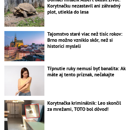
Korytnačku nezastavil ani záhradný
plot, utiekla do lesa
Tajomstvo staré viac než tisíc rokov:
Brno možno vzniklo skôr, než si
historici mysleli
Tŕpnutie ruky nemusí byť banalita: Ak
máte aj tento príznak, nečakajte
Korytnačka kriminálnik: Leo skončil
za mrežami, TOTO bol dôvod!