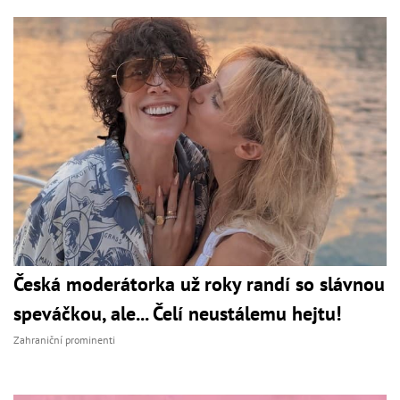
Česká moderátorka už roky randí so slávnou
speváčkou, ale... Čelí neustálemu hejtu!
Zahraniční prominenti