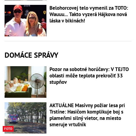
Belohorcovej telo vymenil za TOTO:
Wauuu... Takto vyzerá Hájkova nová
láska v bikinách!
DOMÁCE SPRÁVY
Pozor na sobotné horúčavy: V TEJTO
oblasti môže teplota prekročiť 33
stupňov
AKTUÁLNE Masívny požiar lesa pri
Trstíne: Hasičom komplikuje boj s
plameňmi silný vietor, na miesto
smeruje vrtuľník
FOTO