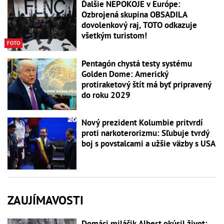
Ďalšie NEPOKOJE v Európe:
Ozbrojená skupina OBSADILA
dovolenkový raj, TOTO odkazuje
všetkým turistom!
FOTO
Pentagón chystá testy systému
Golden Dome: Americký
protiraketový štít má byť pripravený
do roku 2029
Nový prezident Kolumbie pritvrdí
proti narkoterorizmu: Sľubuje tvrdý
boj s povstalcami a užšie väzby s USA
ZAUJÍMAVOSTI
Domáci miláčik Albert okúsil život: