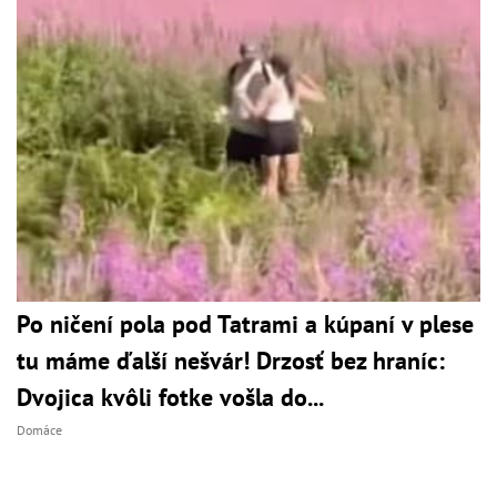
Po ničení pola pod Tatrami a kúpaní v plese
tu máme ďalší nešvár! Drzosť bez hraníc:
Dvojica kvôli fotke vošla do...
Domáce