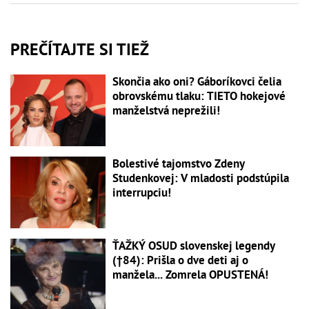
PREČÍTAJTE SI TIEŽ
Skončia ako oni? Gáboríkovci čelia
obrovskému tlaku: TIETO hokejové
manželstvá neprežili!
Bolestivé tajomstvo Zdeny
Studenkovej: V mladosti podstúpila
interrupciu!
ŤAŽKÝ OSUD slovenskej legendy
(†84): Prišla o dve deti aj o
manžela... Zomrela OPUSTENÁ!