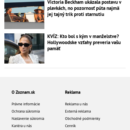
Victoria Beckham ukázala postavu v
plavkách, no pozornosť púta najmä
jej tajný trik proti starnutiu
KVÍZ: Kto bol s kým v manželstve?
Hollywoodske vzťahy preveria vašu
pamäť
O Zoznam.sk
Reklama
Právne informácie
Reklama u nás
Ochrana súkromia
Externá reklama
Nastavenie súkromia
Obchodné podmienky
Kariéra u nás
Cenník