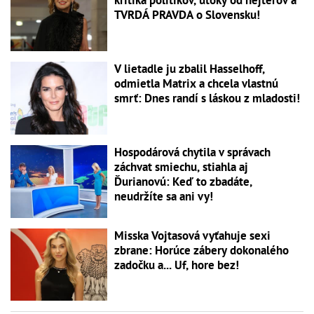
kritika politikov, útoky od hejterov a
TVRDÁ PRAVDA o Slovensku!
V lietadle ju zbalil Hasselhoff,
odmietla Matrix a chcela vlastnú
smrť: Dnes randí s láskou z mladosti!
Hospodárová chytila v správach
záchvat smiechu, stiahla aj
Ďurianovú: Keď to zbadáte,
neudržíte sa ani vy!
Misska Vojtasová vyťahuje sexi
zbrane: Horúce zábery dokonalého
zadočku a... Uf, hore bez!