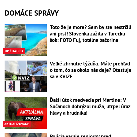
DOMÁCE SPRÁVY
Toto že je more? Sem by ste nestrčili
ani prst! Slovenka zažila v Turecku
šok: FOTO Fuj, totálna bačorina
TIP ČITATEĽA
Veľké zhrnutie týždňa: Máte prehľad
o tom, čo sa okolo nás deje? Otestuje
sa v KVÍZE
Ďalší útok medveďa pri Martine: V
Sučanoch dohrýzol muža, utrpel úraz
hlavy a hrudníka!
AKTUALIZOVANÉ
Polícia varuje seniorov pred