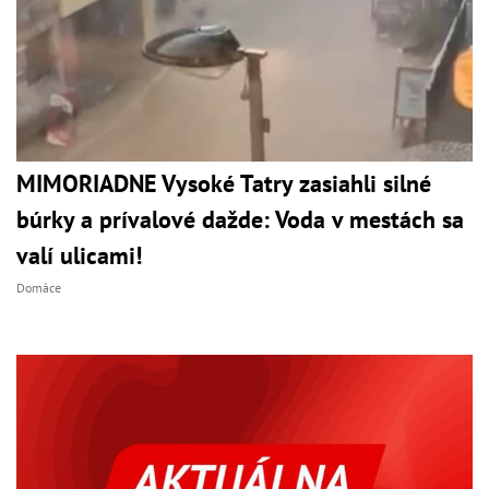
MIMORIADNE Vysoké Tatry zasiahli silné
búrky a prívalové dažde: Voda v mestách sa
valí ulicami!
Domáce