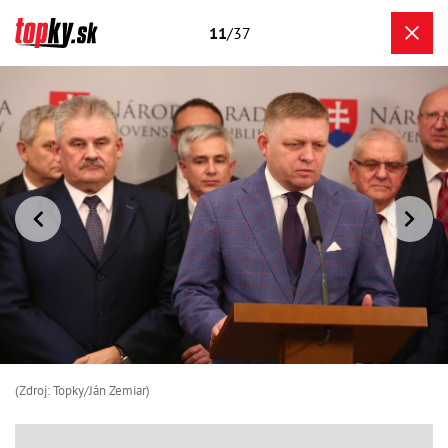
11
/37
(Zdroj: Topky/Ján Zemiar)