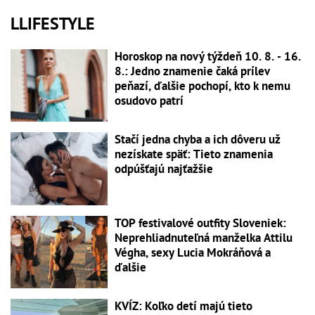
LLIFESTYLE
Horoskop na nový týždeň 10. 8. - 16.
8.: Jedno znamenie čaká prílev
peňazí, ďalšie pochopí, kto k nemu
osudovo patrí
Stačí jedna chyba a ich dôveru už
nezískate späť: Tieto znamenia
odpúšťajú najťažšie
TOP festivalové outfity Sloveniek:
Neprehliadnuteľná manželka Attilu
Végha, sexy Lucia Mokráňová a
ďalšie
KVÍZ: Koľko detí majú tieto