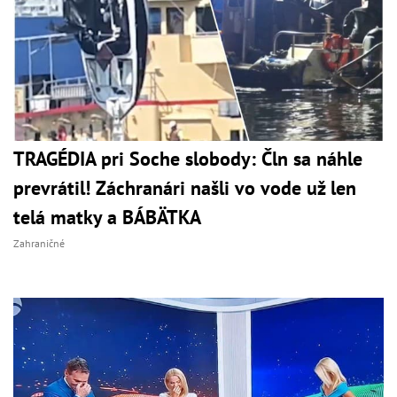
TRAGÉDIA pri Soche slobody: Čln sa náhle
prevrátil! Záchranári našli vo vode už len
telá matky a BÁBÄTKA
Zahraničné