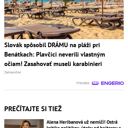
Slovák spôsobil DRÁMU na pláži pri
Benátkach: Plavčíci neverili vlastným
očiam! Zasahovať museli karabinieri
Zahraničné
PREČÍTAJTE SI TIEŽ
Alena Heribanová už nemlčí! Ostrá