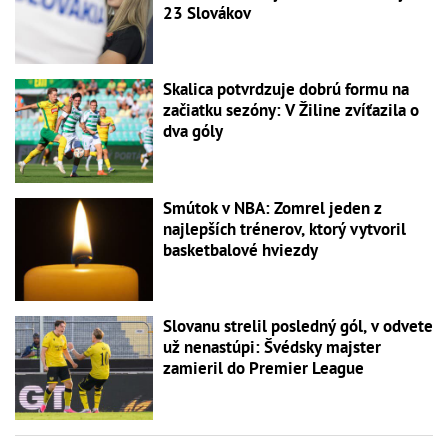
23 Slovákov
Skalica potvrdzuje dobrú formu na
začiatku sezóny: V Žiline zvíťazila o
dva góly
Smútok v NBA: Zomrel jeden z
najlepších trénerov, ktorý vytvoril
basketbalové hviezdy
Slovanu strelil posledný gól, v odvete
už nenastúpi: Švédsky majster
zamieril do Premier League