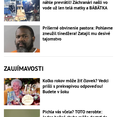
náhle prevrátil! Záchranári našli vo
vode už len telá matky a BÁBÄTKA
Príšerné obvinenie pastora: Pohlavne
zneužil tínedžera! Zatajil mu desivé
tajomstvo
ZAUJÍMAVOSTI
Koľko rokov môže žiť človek? Vedci
prišli s prekvapivou odpoveďou!
Budete v šoku
Pichla vás včela? TOTO nerobte: