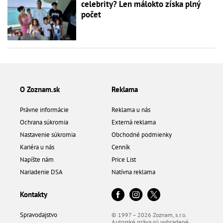
celebrity? Len málokto získa plný
počet
O Zoznam.sk
Reklama
Právne informácie
Reklama u nás
Ochrana súkromia
Externá reklama
Nastavenie súkromia
Obchodné podmienky
Kariéra u nás
Cenník
Napíšte nám
Price List
Nariadenie DSA
Natívna reklama
Kontakty
Spravodajstvo
© 1997 – 2026 Zoznam, s.r.o.
Autorské práva sú vyhradené.