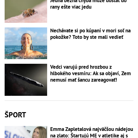
Jedna bežná chyba môže dostať do
rany ešte viac jedu
Nechávate si po kúpaní v mori soľ na
pokožke? Toto by ste mali vedieť
Vedci varujú pred hrozbou z
hlbokého vesmíru: Ak sa objaví, Zem
nemusí mať šancu zareagovať!
ŠPORT
Emma Zapletalová najväčšou nádejou
na zlato: Štartujú ME v atletike aj s