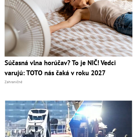
Súčasná vlna horúčav? To je NIČ! Vedci
varujú: TOTO nás čaká v roku 2027
Zahraničné