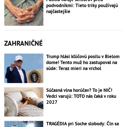
podvodníkmi: Tieto triky používajú
najčastejšie
ZAHRANIČNÉ
Trump hlási kľúčovú posilu v Bielom
dome! Tento muž ho zastupoval na
súde: Teraz mieri na vrchol
Súčasná vlna horúčav? To je NIČ!
Vedci varujú: TOTO nás čaká v roku
2027
TRAGÉDIA pri Soche slobody: Čln sa