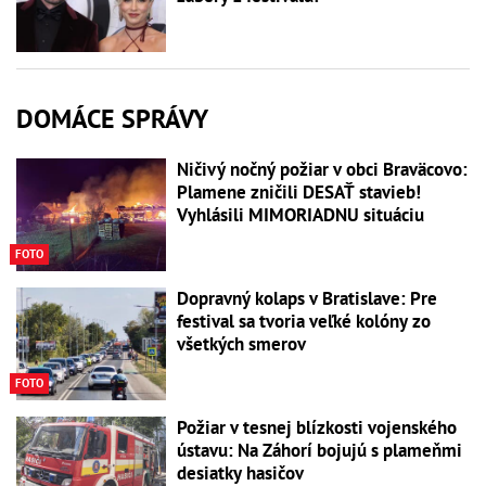
DOMÁCE SPRÁVY
Ničivý nočný požiar v obci Braväcovo:
Plamene zničili DESAŤ stavieb!
Vyhlásili MIMORIADNU situáciu
FOTO
Dopravný kolaps v Bratislave: Pre
festival sa tvoria veľké kolóny zo
všetkých smerov
FOTO
Požiar v tesnej blízkosti vojenského
ústavu: Na Záhorí bojujú s plameňmi
desiatky hasičov