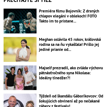
Premiéra filmu Bojovník: Z drsných
chlapov elegáni v oblekoch! FOTO
Takto im to pristane...
Meghan oslávila 45 rokov, kráľovská
rodina sa na ňu vykašľala! Prišlo jej
jediné prianie od...
Majself prezradil, ako zvláda výchovu
pätnásťročného syna Nikolasa:
Ideálny tínedžer?!
Týždeň od škandálu Gáboríkovcov: Od
šokujúcich obvinení až po nečakané
zábery z festivalu!