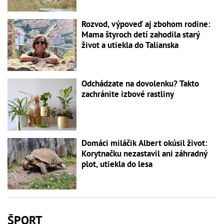
Rozvod, výpoveď aj zbohom rodine:
Mama štyroch detí zahodila starý
život a utiekla do Talianska
Odchádzate na dovolenku? Takto
zachránite izbové rastliny
Domáci miláčik Albert okúsil život:
Korytnačku nezastavil ani záhradný
plot, utiekla do lesa
ŠPORT