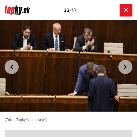
23
/37
(Zdroj: Topky/Vlado Anjel)