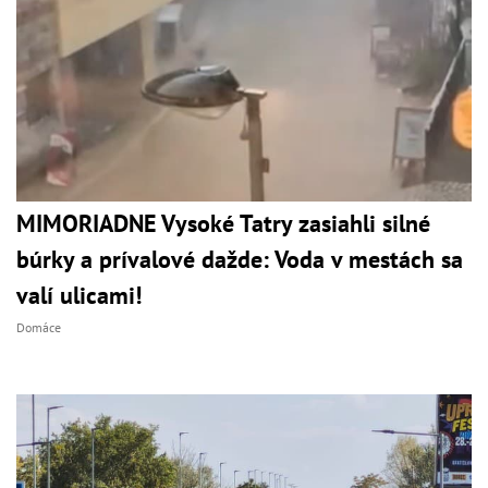
MIMORIADNE Vysoké Tatry zasiahli silné
búrky a prívalové dažde: Voda v mestách sa
valí ulicami!
Domáce