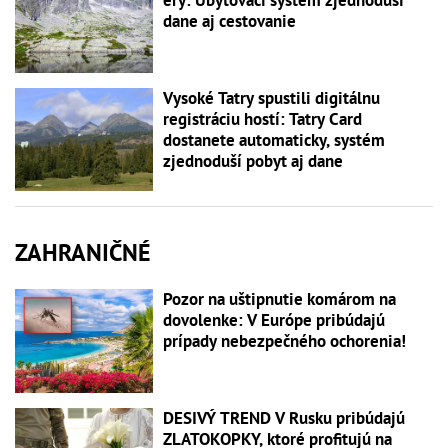
dane aj cestovanie
Vysoké Tatry spustili digitálnu
registráciu hostí: Tatry Card
dostanete automaticky, systém
zjednoduší pobyt aj dane
ZAHRANIČNÉ
Pozor na uštipnutie komárom na
dovolenke: V Európe pribúdajú
prípady nebezpečného ochorenia!
DESIVÝ TREND V Rusku pribúdajú
ZLATOKOPKY, ktoré profitujú na