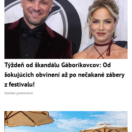
Týždeň od škandálu Gáboríkovcov: Od
šokujúcich obvinení až po nečakané zábery
z festivalu!
Domáci prominenti