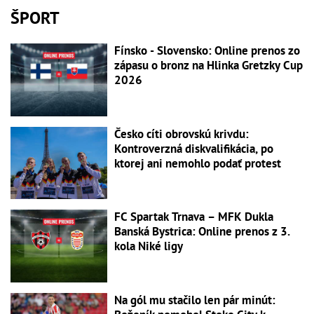
ŠPORT
Fínsko - Slovensko: Online prenos zo
zápasu o bronz na Hlinka Gretzky Cup
2026
Česko cíti obrovskú krivdu:
Kontroverzná diskvalifikácia, po
ktorej ani nemohlo podať protest
FC Spartak Trnava – MFK Dukla
Banská Bystrica: Online prenos z 3.
kola Niké ligy
Na gól mu stačilo len pár minút: