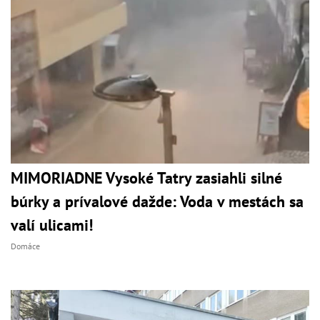
MIMORIADNE Vysoké Tatry zasiahli silné
búrky a prívalové dažde: Voda v mestách sa
valí ulicami!
Domáce