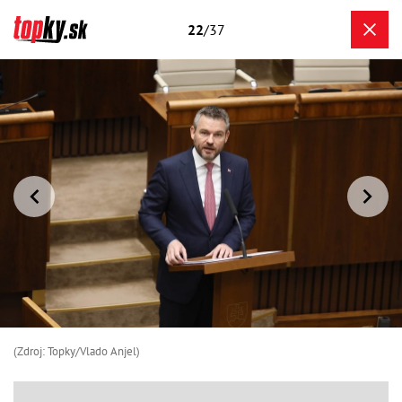
22
/37
(Zdroj: Topky/Vlado Anjel)