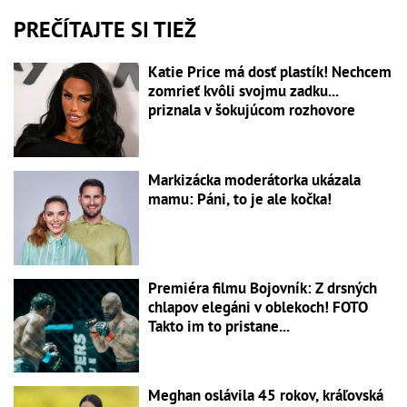
PREČÍTAJTE SI TIEŽ
Katie Price má dosť plastík! Nechcem
zomrieť kvôli svojmu zadku...
priznala v šokujúcom rozhovore
Markizácka moderátorka ukázala
mamu: Páni, to je ale kočka!
Premiéra filmu Bojovník: Z drsných
chlapov elegáni v oblekoch! FOTO
Takto im to pristane...
Meghan oslávila 45 rokov, kráľovská