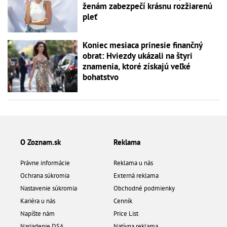
ženám zabezpečí krásnu rozžiarenú
pleť
Koniec mesiaca prinesie finančný
obrat: Hviezdy ukázali na štyri
znamenia, ktoré získajú veľké
bohatstvo
O Zoznam.sk
Reklama
Právne informácie
Reklama u nás
Ochrana súkromia
Externá reklama
Nastavenie súkromia
Obchodné podmienky
Kariéra u nás
Cenník
Napíšte nám
Price List
Nariadenie DSA
Natívna reklama