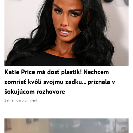
Katie Price má dosť plastík! Nechcem
zomrieť kvôli svojmu zadku... priznala v
šokujúcom rozhovore
Zahraniční prominenti