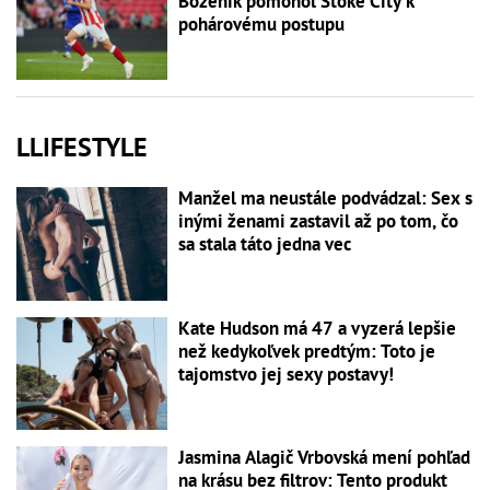
Boženík pomohol Stoke City k
pohárovému postupu
LLIFESTYLE
Manžel ma neustále podvádzal: Sex s
inými ženami zastavil až po tom, čo
sa stala táto jedna vec
Kate Hudson má 47 a vyzerá lepšie
než kedykoľvek predtým: Toto je
tajomstvo jej sexy postavy!
Jasmina Alagič Vrbovská mení pohľad
na krásu bez filtrov: Tento produkt