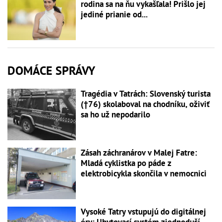
rodina sa na ňu vykašľala! Prišlo jej
jediné prianie od...
DOMÁCE SPRÁVY
Tragédia v Tatrách: Slovenský turista
(†76) skolaboval na chodníku, oživiť
sa ho už nepodarilo
Zásah záchranárov v Malej Fatre:
Mladá cyklistka po páde z
elektrobicykla skončila v nemocnici
Vysoké Tatry vstupujú do digitálnej
éry: Ubytovací systém zjednoduší