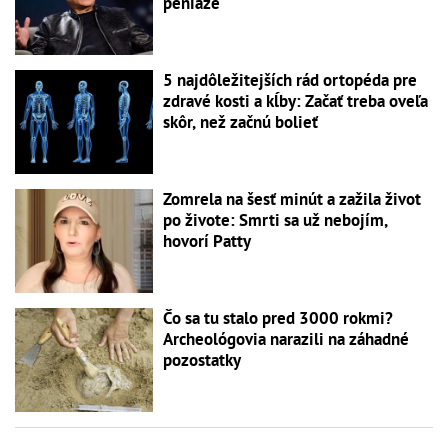
peniaze
5 najdôležitejších rád ortopéda pre
zdravé kosti a kĺby: Začať treba oveľa
skôr, než začnú bolieť
Zomrela na šesť minút a zažila život
po živote: Smrti sa už nebojím,
hovorí Patty
Čo sa tu stalo pred 3000 rokmi?
Archeológovia narazili na záhadné
pozostatky