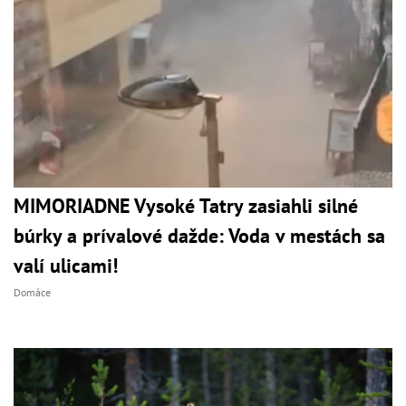
MIMORIADNE Vysoké Tatry zasiahli silné
búrky a prívalové dažde: Voda v mestách sa
valí ulicami!
Domáce