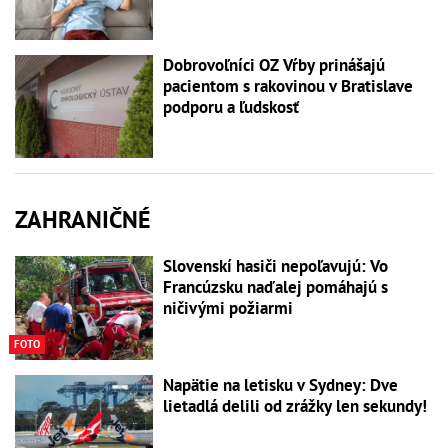
Dobrovoľníci OZ Vŕby prinášajú
pacientom s rakovinou v Bratislave
podporu a ľudskosť
ZAHRANIČNÉ
Slovenskí hasiči nepoľavujú: Vo
Francúzsku naďalej pomáhajú s
ničivými požiarmi
FOTO
Napätie na letisku v Sydney: Dve
lietadlá delili od zrážky len sekundy!