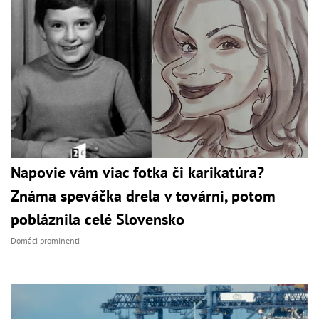
Napovie vám viac fotka či karikatúra?
Známa speváčka drela v továrni, potom
pobláznila celé Slovensko
Domáci prominenti