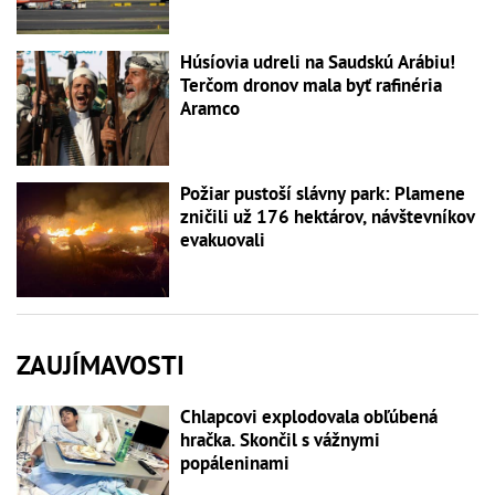
Húsíovia udreli na Saudskú Arábiu!
Terčom dronov mala byť rafinéria
Aramco
Požiar pustoší slávny park: Plamene
zničili už 176 hektárov, návštevníkov
evakuovali
ZAUJÍMAVOSTI
Chlapcovi explodovala obľúbená
hračka. Skončil s vážnymi
popáleninami