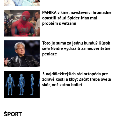
PANIKA v kine, návštevníci hromadne
opustili sálu! Spider-Man mal
problém s vetrami
Toto je suma za jednu bundu? Kúsok
šéfa Nvidie vydražili za neuveriteľné
peniaze
5 najdôležitejších rád ortopéda pre
zdravé kosti a kĺby: Začať treba oveľa
skôr, než začnú bolieť
ŠPORT