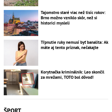
Tajomstvo staré viac než tisíc rokov:
Brno možno vzniklo skôr, než si
historici mysleli
Tŕpnutie ruky nemusí byť banalita: Ak
máte aj tento príznak, nečakajte
Korytnačka kriminálnik: Leo skončil
za mrežami, TOTO bol dôvod!
ŠPORT