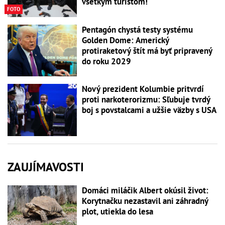
všetkým turistom!
FOTO
Pentagón chystá testy systému
Golden Dome: Americký
protiraketový štít má byť pripravený
do roku 2029
Nový prezident Kolumbie pritvrdí
proti narkoterorizmu: Sľubuje tvrdý
boj s povstalcami a užšie väzby s USA
ZAUJÍMAVOSTI
Domáci miláčik Albert okúsil život:
Korytnačku nezastavil ani záhradný
plot, utiekla do lesa