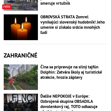
smeruje vrtuľník
FOTO
OBROVSKÁ STRATA Zomrel
vynikajúci slovenský hudobník! Jeho
umenie si získalo srdcia mnohých
ľudí
ZAHRANIČNÉ
Čína sa pripravuje na silný tajfún
Dolphin: Zatvára školy aj turistické
atrakcie, hrozia záplavy
Ďalšie NEPOKOJE v Európe:
Ozbrojená skupina OBSADILA
dovolenkový raj, TOTO odkazuje