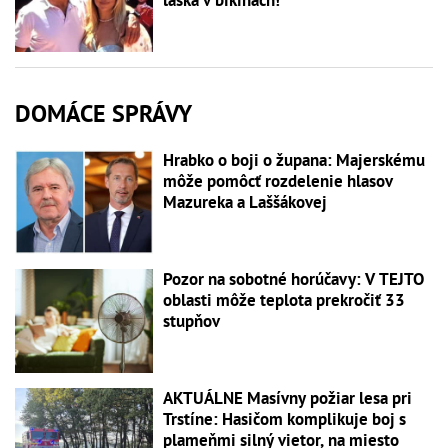
láska v bikinách!
DOMÁCE SPRÁVY
Hrabko o boji o župana: Majerskému
môže pomôcť rozdelenie hlasov
Mazureka a Laššákovej
Pozor na sobotné horúčavy: V TEJTO
oblasti môže teplota prekročiť 33
stupňov
AKTUÁLNE Masívny požiar lesa pri
Trstíne: Hasičom komplikuje boj s
plameňmi silný vietor, na miesto