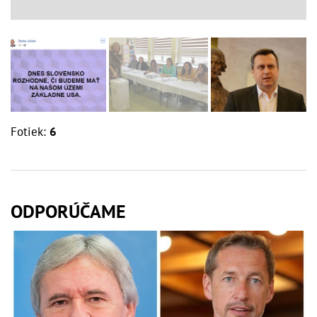
Fotiek:
6
ODPORÚČAME