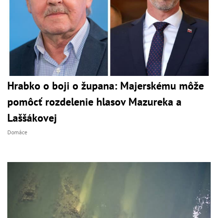
Hrabko o boji o župana: Majerskému môže
pomôcť rozdelenie hlasov Mazureka a
Laššákovej
Domáce