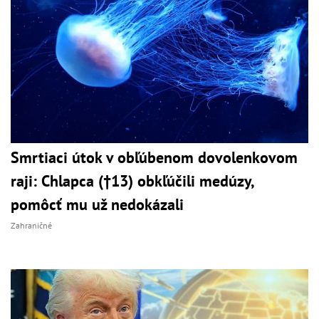
Smrtiaci útok v obľúbenom dovolenkovom
raji: Chlapca (†13) obkľúčili medúzy,
pomôcť mu už nedokázali
Zahraničné