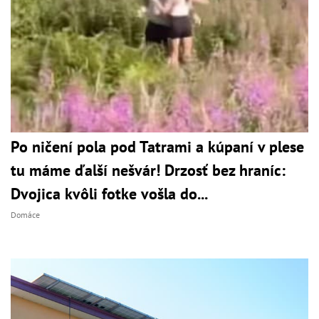
Po ničení pola pod Tatrami a kúpaní v plese
tu máme ďalší nešvár! Drzosť bez hraníc:
Dvojica kvôli fotke vošla do...
Domáce