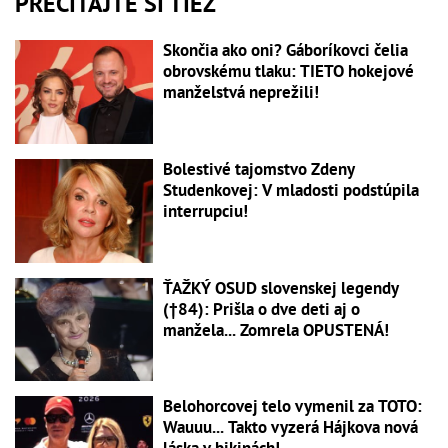
PREČÍTAJTE SI TIEŽ
Skončia ako oni? Gáboríkovci čelia
obrovskému tlaku: TIETO hokejové
manželstvá neprežili!
Bolestivé tajomstvo Zdeny
Studenkovej: V mladosti podstúpila
interrupciu!
ŤAŽKÝ OSUD slovenskej legendy
(†84): Prišla o dve deti aj o
manžela... Zomrela OPUSTENÁ!
Belohorcovej telo vymenil za TOTO:
Wauuu... Takto vyzerá Hájkova nová