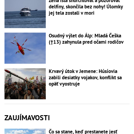
Žena išla šnorchlovať a pozorovať
delfíny, skončila bez nohy! Úlomky
jej tela zostali v mori
Osudný výlet do Álp: Mladá Češka
(†13) zahynula pred očami rodičov
Krvavý útok v Jemene: Húsíovia
zabili desiatky vojakov, konflikt sa
opäť vyostruje
ZAUJÍMAVOSTI
Čo sa stane, keď prestanete jesť