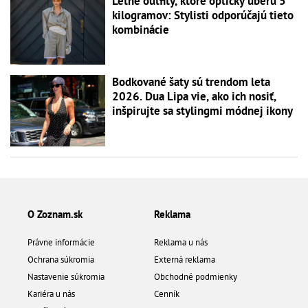
Letné outfity, ktoré opticky uberú 5
kilogramov: Stylisti odporúčajú tieto
kombinácie
Bodkované šaty sú trendom leta
2026. Dua Lipa vie, ako ich nosiť,
inšpirujte sa stylingmi módnej ikony
O Zoznam.sk
Reklama
Právne informácie
Reklama u nás
Ochrana súkromia
Externá reklama
Nastavenie súkromia
Obchodné podmienky
Kariéra u nás
Cenník