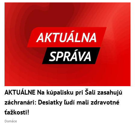
AKTUÁLNE Na kúpalisku pri Šali zasahujú
záchranári: Desiatky ľudí mali zdravotné
ťažkosti!
Domáce