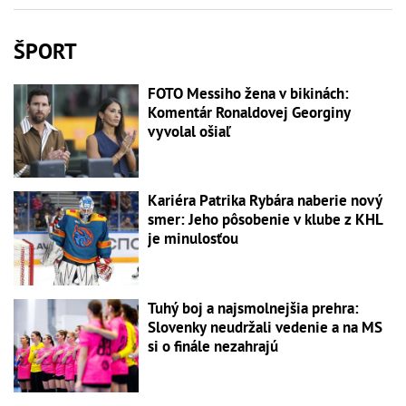
ŠPORT
FOTO Messiho žena v bikinách:
Komentár Ronaldovej Georginy
vyvolal ošiaľ
Kariéra Patrika Rybára naberie nový
smer: Jeho pôsobenie v klube z KHL
je minulosťou
Tuhý boj a najsmolnejšia prehra:
Slovenky neudržali vedenie a na MS
si o finále nezahrajú