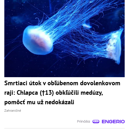
Smrtiaci útok v obľúbenom dovolenkovom
raji: Chlapca (†13) obkľúčili medúzy,
pomôcť mu už nedokázali
Zahraničné