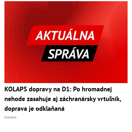
KOLAPS dopravy na D1: Po hromadnej
nehode zasahuje aj záchranársky vrtuľník,
doprava je odklaňaná
Domáce