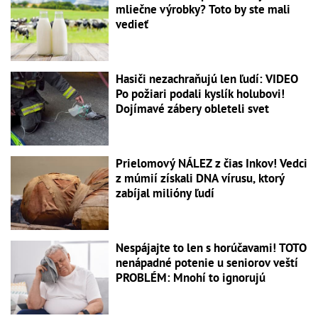
mliečne výrobky? Toto by ste mali
vedieť
Hasiči nezachraňujú len ľudí: VIDEO
Po požiari podali kyslík holubovi!
Dojímavé zábery obleteli svet
Prielomový NÁLEZ z čias Inkov! Vedci
z múmií získali DNA vírusu, ktorý
zabíjal milióny ľudí
Nespájajte to len s horúčavami! TOTO
nenápadné potenie u seniorov veští
PROBLÉM: Mnohí to ignorujú