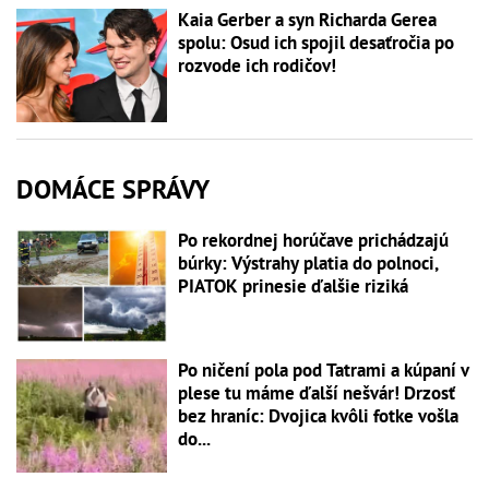
Kaia Gerber a syn Richarda Gerea
spolu: Osud ich spojil desaťročia po
rozvode ich rodičov!
DOMÁCE SPRÁVY
Po rekordnej horúčave prichádzajú
búrky: Výstrahy platia do polnoci,
PIATOK prinesie ďalšie riziká
Po ničení pola pod Tatrami a kúpaní v
plese tu máme ďalší nešvár! Drzosť
bez hraníc: Dvojica kvôli fotke vošla
do...