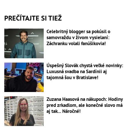
PREČÍTAJTE SI TIEŽ
Celebritný blogger sa pokúsil o
samovraždu v živom vysielaní:
Záchranku volali fanúšikovia!
Úspešný Slovák chystá veľké novinky:
Luxusná svadba na Sardínii aj
tajomná šou v Bratislave!
Zuzana Haasová na nákupoch: Hodiny
pred zrkadlom, ale konečné slovo má
aj tak... Náročné!