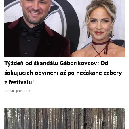
Týždeň od škandálu Gáboríkovcov: Od
šokujúcich obvinení až po nečakané zábery
z festivalu!
Domáci prominenti