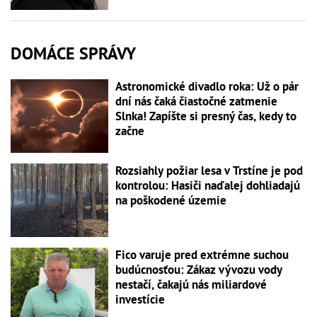
DOMÁCE SPRÁVY
Astronomické divadlo roka: Už o pár
dní nás čaká čiastočné zatmenie
Slnka! Zapíšte si presný čas, kedy to
začne
Rozsiahly požiar lesa v Trstíne je pod
kontrolou: Hasiči naďalej dohliadajú
na poškodené územie
Fico varuje pred extrémne suchou
budúcnosťou: Zákaz vývozu vody
nestačí, čakajú nás miliardové
investície