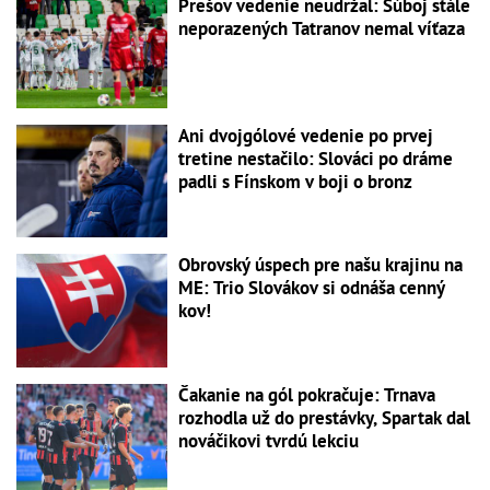
Prešov vedenie neudržal: Súboj stále
neporazených Tatranov nemal víťaza
Ani dvojgólové vedenie po prvej
tretine nestačilo: Slováci po dráme
padli s Fínskom v boji o bronz
Obrovský úspech pre našu krajinu na
ME: Trio Slovákov si odnáša cenný
kov!
Čakanie na gól pokračuje: Trnava
rozhodla už do prestávky, Spartak dal
nováčikovi tvrdú lekciu