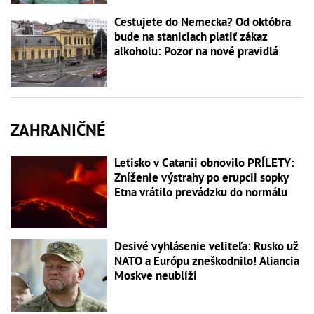
Cestujete do Nemecka? Od októbra
bude na staniciach platiť zákaz
alkoholu: Pozor na nové pravidlá
ZAHRANIČNÉ
Letisko v Catanii obnovilo PRÍLETY:
Zníženie výstrahy po erupcii sopky
Etna vrátilo prevádzku do normálu
Desivé vyhlásenie veliteľa: Rusko už
NATO a Európu zneškodnilo! Aliancia
Moskve neublíži