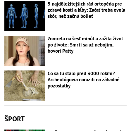
5 najdôležitejších rád ortopéda pre
zdravé kosti a kĺby: Začať treba oveľa
skôr, než začnú bolieť
Zomrela na šesť minút a zažila život
po živote: Smrti sa už nebojím,
hovorí Patty
Čo sa tu stalo pred 3000 rokmi?
Archeológovia narazili na záhadné
pozostatky
ŠPORT