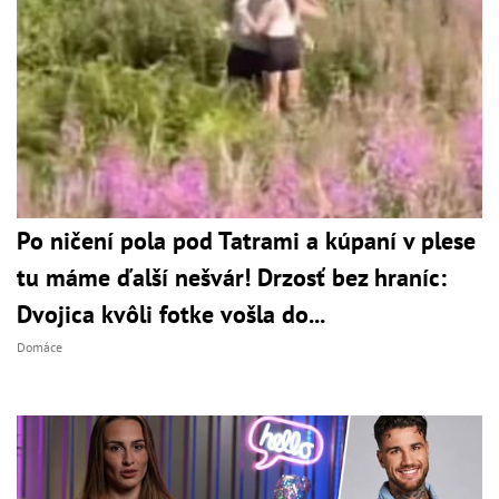
Po ničení pola pod Tatrami a kúpaní v plese
tu máme ďalší nešvár! Drzosť bez hraníc:
Dvojica kvôli fotke vošla do...
Domáce