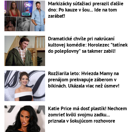
Markizácky súťažiaci prerazil ďalšie
dno: Po kauze v šou... Ide na tom
zarábať!
Dramatické chvíle pri nakrúcaní
kultovej komédie: Horolezec "tatínek
do polepšovny" sa takmer zabil!
Rozžiarila leto: Hviezda Mamy na
prenájom prekvapuje záberom v
bikinách. Ukázala viac než úsmev!
Katie Price má dosť plastík! Nechcem
zomrieť kvôli svojmu zadku...
priznala v šokujúcom rozhovore