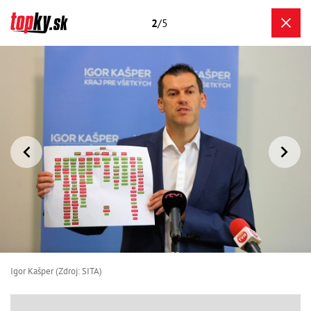
2
/5
Igor Kašper (Zdroj: SITA)