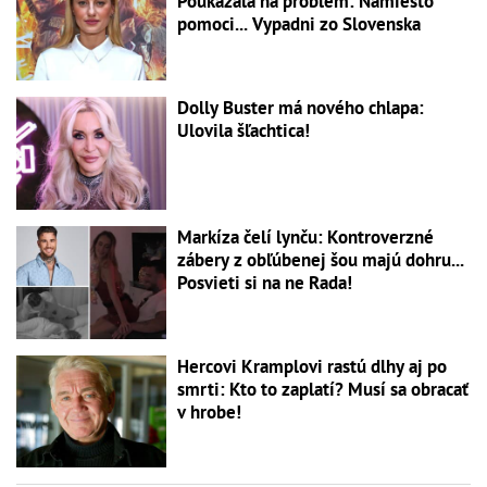
Poukázala na problém: Namiesto
pomoci... Vypadni zo Slovenska
Dolly Buster má nového chlapa:
Ulovila šľachtica!
Markíza čelí lynču: Kontroverzné
zábery z obľúbenej šou majú dohru...
Posvieti si na ne Rada!
Hercovi Kramplovi rastú dlhy aj po
smrti: Kto to zaplatí? Musí sa obracať
v hrobe!