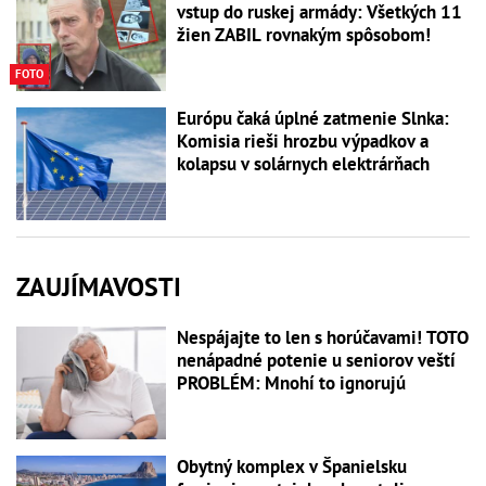
vstup do ruskej armády: Všetkých 11
žien ZABIL rovnakým spôsobom!
FOTO
Európu čaká úplné zatmenie Slnka:
Komisia rieši hrozbu výpadkov a
kolapsu v solárnych elektrárňach
ZAUJÍMAVOSTI
Nespájajte to len s horúčavami! TOTO
nenápadné potenie u seniorov veští
PROBLÉM: Mnohí to ignorujú
Obytný komplex v Španielsku