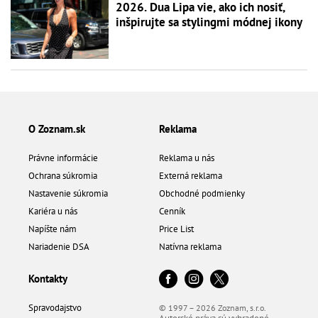
2026. Dua Lipa vie, ako ich nosiť,
inšpirujte sa stylingmi módnej ikony
O Zoznam.sk
Reklama
Právne informácie
Reklama u nás
Ochrana súkromia
Externá reklama
Nastavenie súkromia
Obchodné podmienky
Kariéra u nás
Cenník
Napíšte nám
Price List
Nariadenie DSA
Natívna reklama
Kontakty
Spravodajstvo
© 1997 – 2026 Zoznam, s.r.o.