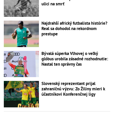
ulici na smrť
Najdrahší africký futbalista histórie?
Real sa dohodol na rekordnom
prestupe
Bývalá súperka Vlhovej o veľký
glóbus urobila zásadné rozhodnutie:
Nastal ten správny čas
Slovenský reprezentant prijal
zahraničnú výzvu: Zo Žiliny mieri k
účastníkovi Konferenčnej ligy