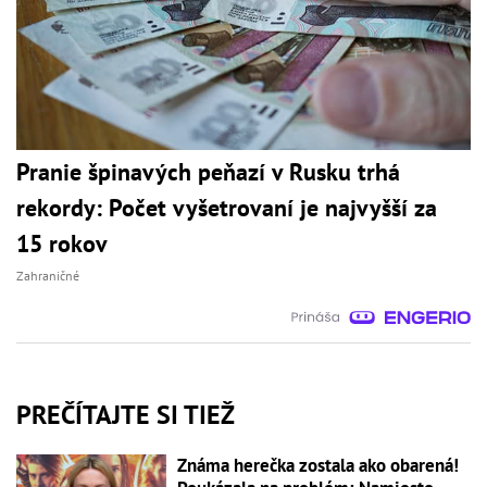
Pranie špinavých peňazí v Rusku trhá
rekordy: Počet vyšetrovaní je najvyšší za
15 rokov
Zahraničné
PREČÍTAJTE SI TIEŽ
Známa herečka zostala ako obarená!