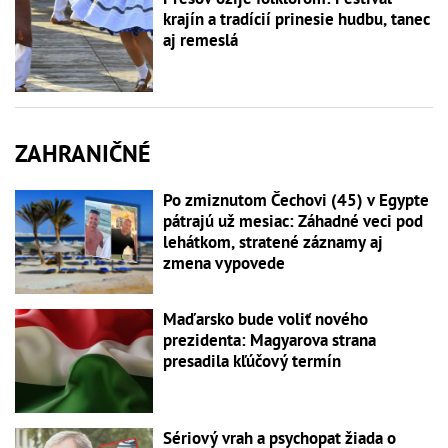
krajín a tradícií prinesie hudbu, tanec
aj remeslá
ZAHRANIČNÉ
Po zmiznutom Čechovi (45) v Egypte
pátrajú už mesiac: Záhadné veci pod
lehátkom, stratené záznamy aj
zmena vypovede
Maďarsko bude voliť nového
prezidenta: Magyarova strana
presadila kľúčový termín
Sériový vrah a psychopat žiada o