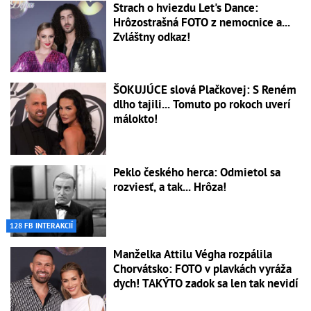
Strach o hviezdu Let's Dance:
Hrôzostrašná FOTO z nemocnice a...
Zvláštny odkaz!
ŠOKUJÚCE slová Plačkovej: S Reném
dlho tajili... Tomuto po rokoch uverí
málokto!
Peklo českého herca: Odmietol sa
rozviesť, a tak... Hrôza!
128 FB INTERAKCIÍ
Manželka Attilu Végha rozpálila
Chorvátsko: FOTO v plavkách vyráža
dych! TAKÝTO zadok sa len tak nevidí