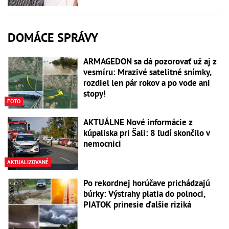
DOMÁCE SPRÁVY
ARMAGEDON sa dá pozorovať už aj z
vesmíru: Mrazivé satelitné snímky,
rozdiel len pár rokov a po vode ani
stopy!
FOTO
AKTUÁLNE Nové informácie z
kúpaliska pri Šali: 8 ľudí skončilo v
nemocnici
AKTUALIZOVANÉ
Po rekordnej horúčave prichádzajú
búrky: Výstrahy platia do polnoci,
PIATOK prinesie ďalšie riziká