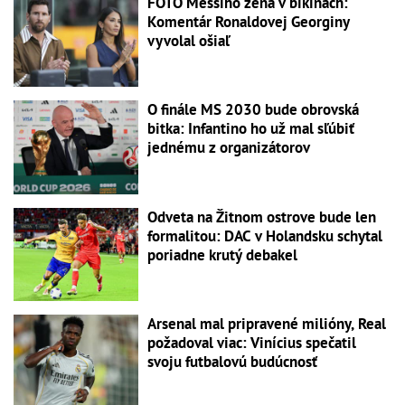
FOTO Messiho žena v bikinách:
Komentár Ronaldovej Georginy
vyvolal ošiaľ
O finále MS 2030 bude obrovská
bitka: Infantino ho už mal sľúbiť
jednému z organizátorov
Odveta na Žitnom ostrove bude len
formalitou: DAC v Holandsku schytal
poriadne krutý debakel
Arsenal mal pripravené milióny, Real
požadoval viac: Vinícius spečatil
svoju futbalovú budúcnosť