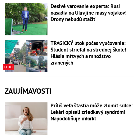
Desivé varovanie experta: Rusi
nasadia na Ukrajine masy vojakov!
Drony nebudú stačiť
TRAGICKÝ útok počas vyučovania:
Študent strieľal na strednej škole!
Hlásia mŕtvych a množstvo
zranených
FOTO
ZAUJÍMAVOSTI
Príliš veľa šťastia môže zlomiť srdce:
Lekári opísali zriedkavý syndróm!
Napodobňuje infarkt