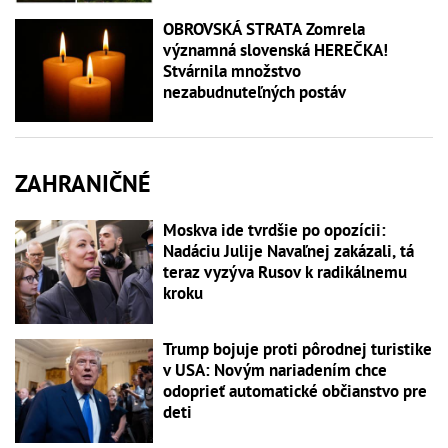
OBROVSKÁ STRATA Zomrela
významná slovenská HEREČKA!
Stvárnila množstvo
nezabudnuteľných postáv
ZAHRANIČNÉ
Moskva ide tvrdšie po opozícii:
Nadáciu Julije Navaľnej zakázali, tá
teraz vyzýva Rusov k radikálnemu
kroku
Trump bojuje proti pôrodnej turistike
v USA: Novým nariadením chce
odoprieť automatické občianstvo pre
deti