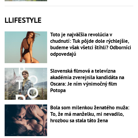
LLIFESTYLE
Toto je najväčšia revolúcia v
chudnutí: Tuk pôjde dole rýchlejšie,
budeme však všetci štíhli? Odborníci
odpovedajú
Slovenská filmová a televízna
akadémia zverejnila kandidáta na
Oscara: Je ním výnimočný film
Potopa
Bola som milenkou ženatého muža:
To, že má manželku, mi nevadilo,
hrozbou sa stala táto žena