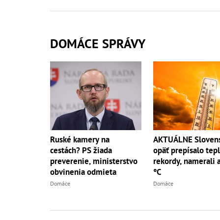
DOMÁCE SPRÁVY
Ruské kamery na
AKTUÁLNE Sloven
cestách? PS žiada
opäť prepísalo tep
preverenie, ministerstvo
rekordy, namerali 
obvinenia odmieta
°C
Domáce
Domáce