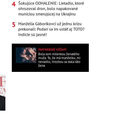
Šokujúce ODHALENIE: Lietadlo, ktoré
ohrozoval dron, bolo napakované
muníciou smerujúcej na Ukrajinu
Manželia Gáboríkovci už jednu krízu
prekonali: Podarí sa im ustáť aj TOTO?
Indície sú jasné!
PARTNERSKÉ VZŤAHY
Bola som milenkou ženatého
muža: To, že má manželku, mi
nevadilo, hrozbou sa stala táto
žena