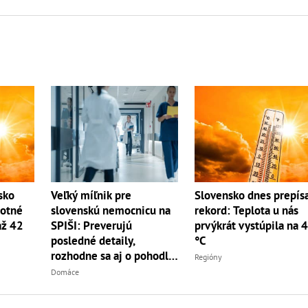
Slovensko dnes prepís
sko
Veľký míľnik pre
rekord: Teplota u nás
lotné
slovenskú nemocnicu na
prvýkrát vystúpila na 
až 42
SPIŠI: Preverujú
°C
posledné detaily,
rozhodne sa aj o pohodlí
Regióny
pacientiek
Domáce