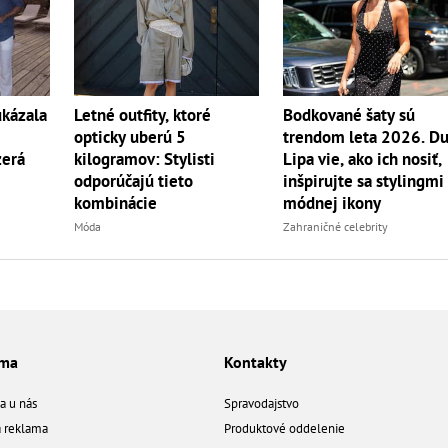
ukázala
Letné outfity, ktoré
Bodkované šaty sú
opticky uberú 5
trendom leta 2026. D
zerá
kilogramov: Stylisti
Lipa vie, ako ich nosiť,
odporúčajú tieto
inšpirujte sa stylingmi
kombinácie
módnej ikony
Móda
Zahraničné celebrity
ama
Kontakty
a u nás
Spravodajstvo
á reklama
Produktové oddelenie