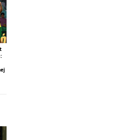
t
:
nej