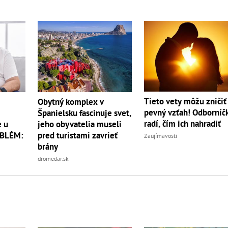
Tieto vety môžu zničiť 
Obytný komplex v
pevný vzťah! Odborníč
Španielsku fascinuje svet,
radí, čím ich nahradiť
 u
jeho obyvatelia museli
OBLÉM:
pred turistami zavrieť
Zaujímavosti
brány
dromedar.sk