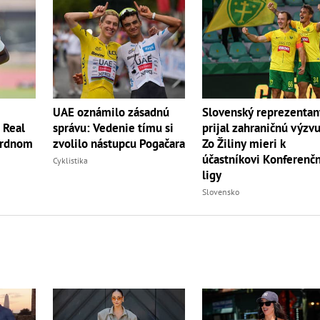
UAE oznámilo zásadnú
Slovenský reprezentan
? Real
správu: Vedenie tímu si
prijal zahraničnú výzvu
ordnom
zvolilo nástupcu Pogačara
Zo Žiliny mieri k
účastníkovi Konferenč
Cyklistika
ligy
Slovensko