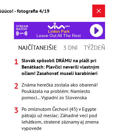
úúco! - fotografia 4/19
STREAM
NAŽIVO
Linkin Park
Leave Out All The Rest
NAJČÍTANEJŠIE
3 DNI
TÝŽDEŇ
Slovák spôsobil DRÁMU na pláži pri
Benátkach: Plavčíci neverili vlastným
očiam! Zasahovať museli karabinieri
Známa herečka zostala ako obarená!
Poukázala na problém: Namiesto
pomoci... Vypadni zo Slovenska
Po zmiznutom Čechovi (45) v Egypte
pátrajú už mesiac: Záhadné veci pod
lehátkom, stratené záznamy aj zmena
vypovede