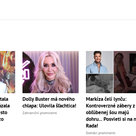
tala
Dolly Buster má nového
Markíza čelí lynču:
ázala
chlapa: Ulovila šľachtica!
Kontroverzné zábery z
sto
obľúbenej šou majú
Zahraniční prominenti
zo
dohru... Posvieti si na 
Rada!
Domáci prominenti