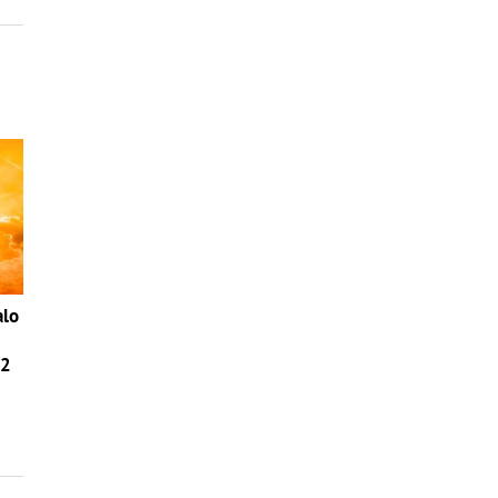
alo
42