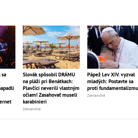
 sa
Slovák spôsobil DRÁMU
Pápež Lev XIV. vyzval
na pláži pri Benátkach:
mladých: Postavte sa
napadli
Plavčíci neverili vlastným
proti fundamentalizm
očiam! Zasahovať museli
Zahraničné
ternet
karabinieri
Zahraničné