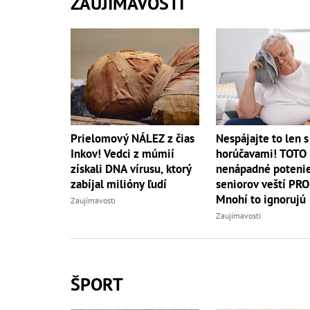
ZAUJÍMAVOSTI
Prielomový NÁLEZ z čias
Nespájajte to len s
Inkov! Vedci z múmií
horúčavami! TOTO
získali DNA vírusu, ktorý
nenápadné potenie
zabíjal milióny ľudí
seniorov veští PR
Mnohí to ignorujú
Zaujímavosti
Zaujímavosti
ŠPORT