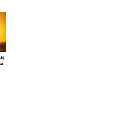
aj
ka