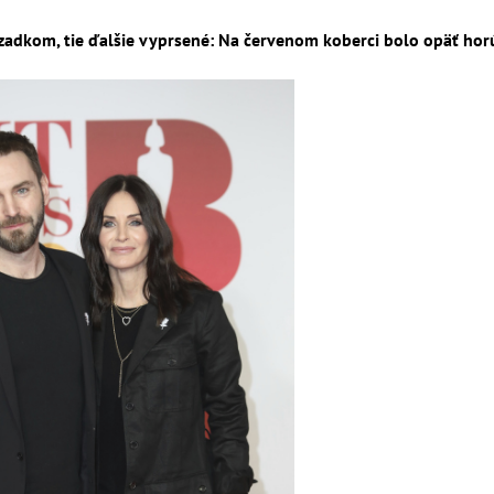
zadkom, tie ďalšie vyprsené: Na červenom koberci bolo opäť horú