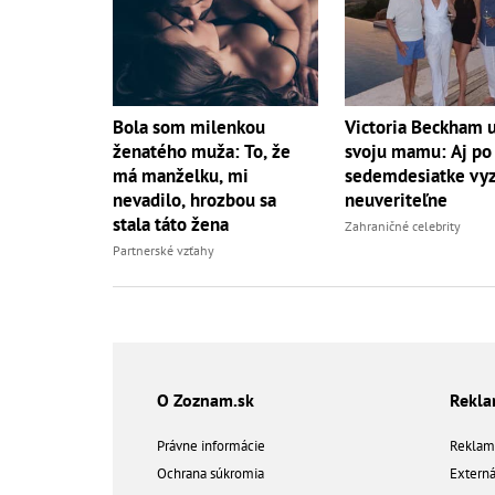
Bola som milenkou
Victoria Beckham 
ženatého muža: To, že
svoju mamu: Aj po
má manželku, mi
sedemdesiatke vy
nevadilo, hrozbou sa
neuveriteľne
stala táto žena
Zahraničné celebrity
Partnerské vzťahy
O Zoznam.sk
Rekl
Právne informácie
Reklam
Ochrana súkromia
Extern