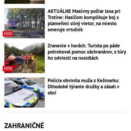
AKTUÁLNE Masívny požiar lesa pri
Trstíne: Hasičom komplikuje boj s
plameňmi silný vietor, na miesto
smeruje vrtuľník
FOTO
Zranenie v horách: Turista po páde
potreboval pomoc záchranárov, z túry
ho odviezli na nosidlách
FOTO
Polícia obvinila muža z Kežmarku:
Dlhodobé týranie družky a zásah v
obci
ZAHRANIČNÉ