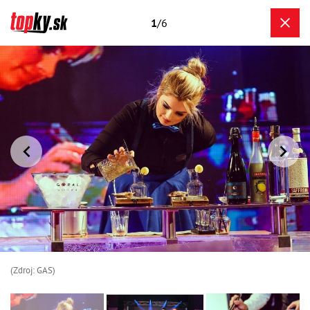
1
/6
(Zdroj: GAS)