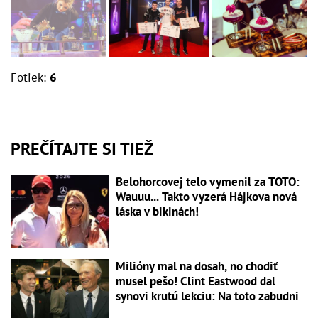
Fotiek:
6
PREČÍTAJTE SI TIEŽ
Belohorcovej telo vymenil za TOTO:
Wauuu... Takto vyzerá Hájkova nová
láska v bikinách!
Milióny mal na dosah, no chodiť
musel pešo! Clint Eastwood dal
synovi krutú lekciu: Na toto zabudni