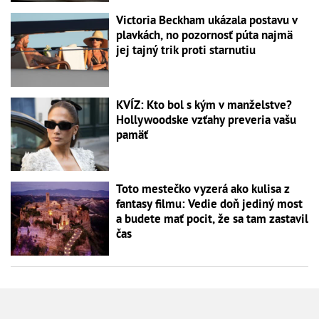
Victoria Beckham ukázala postavu v
plavkách, no pozornosť púta najmä
jej tajný trik proti starnutiu
KVÍZ: Kto bol s kým v manželstve?
Hollywoodske vzťahy preveria vašu
pamäť
Toto mestečko vyzerá ako kulisa z
fantasy filmu: Vedie doň jediný most
a budete mať pocit, že sa tam zastavil
čas