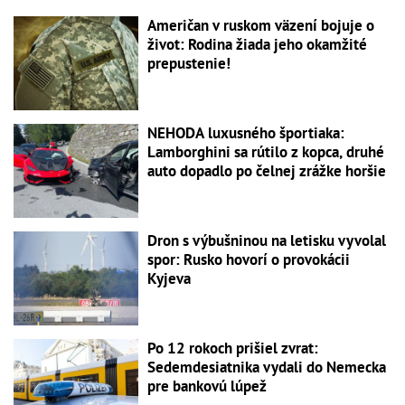
Američan v ruskom väzení bojuje o
život: Rodina žiada jeho okamžité
prepustenie!
NEHODA luxusného športiaka:
Lamborghini sa rútilo z kopca, druhé
auto dopadlo po čelnej zrážke horšie
Dron s výbušninou na letisku vyvolal
spor: Rusko hovorí o provokácii
Kyjeva
Po 12 rokoch prišiel zvrat:
Sedemdesiatnika vydali do Nemecka
pre bankovú lúpež