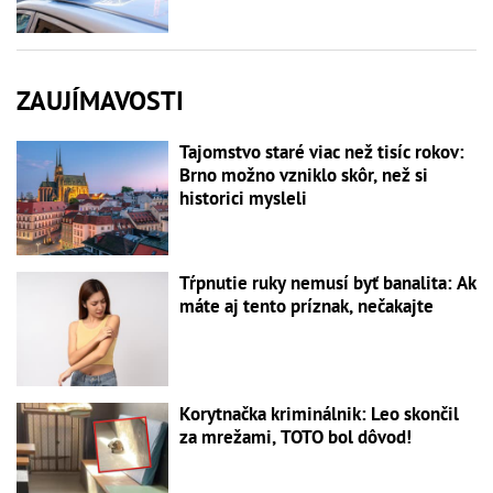
ZAUJÍMAVOSTI
Tajomstvo staré viac než tisíc rokov:
Brno možno vzniklo skôr, než si
historici mysleli
Tŕpnutie ruky nemusí byť banalita: Ak
máte aj tento príznak, nečakajte
Korytnačka kriminálnik: Leo skončil
za mrežami, TOTO bol dôvod!