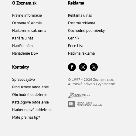
O Zoznam.sk
Reklama
Právne informácie
Reklama u nás
Ochrana súkromia
Externá reklama
Nastavenie súkromia
Obchodné podmienky
Kariéra u nás
Cenník
Napíšte nám
Price List
Nariadenie DSA
Natívna reklama
Kontakty
Spravodajstvo
© 1997 – 2026 Zoznam, s.r.o.
Autorské práva sú vyhradené.
Produktové oddelenie
Obchodné oddelenie
Katalógové oddelenie
Marketingové oddelenie
Máte pre nás tip?