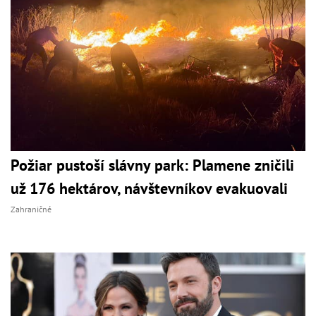
Požiar pustoší slávny park: Plamene zničili
už 176 hektárov, návštevníkov evakuovali
Zahraničné