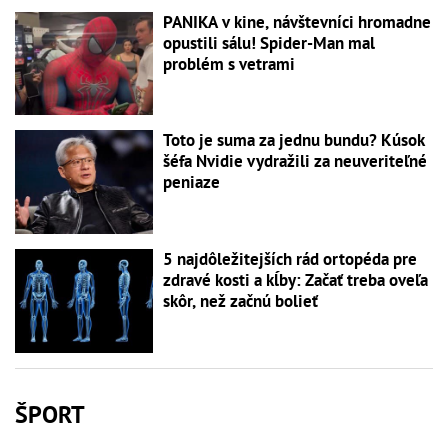
PANIKA v kine, návštevníci hromadne
opustili sálu! Spider-Man mal
problém s vetrami
Toto je suma za jednu bundu? Kúsok
šéfa Nvidie vydražili za neuveriteľné
peniaze
5 najdôležitejších rád ortopéda pre
zdravé kosti a kĺby: Začať treba oveľa
skôr, než začnú bolieť
ŠPORT