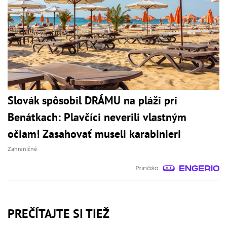
Slovák spôsobil DRÁMU na pláži pri
Benátkach: Plavčíci neverili vlastným
očiam! Zasahovať museli karabinieri
Zahraničné
PREČÍTAJTE SI TIEŽ