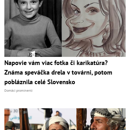
Napovie vám viac fotka či karikatúra?
Známa speváčka drela v továrni, potom
pobláznila celé Slovensko
Domáci prominenti