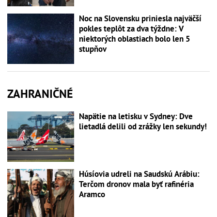
Noc na Slovensku priniesla najväčší
pokles teplôt za dva týždne: V
niektorých oblastiach bolo len 5
stupňov
ZAHRANIČNÉ
Napätie na letisku v Sydney: Dve
lietadlá delili od zrážky len sekundy!
Húsíovia udreli na Saudskú Arábiu:
Terčom dronov mala byť rafinéria
Aramco