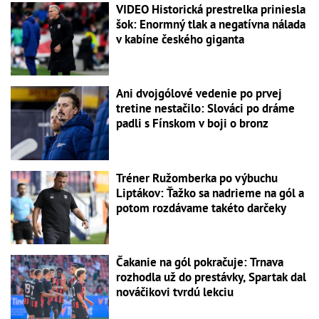
VIDEO Historická prestrelka priniesla
šok: Enormný tlak a negatívna nálada
v kabíne českého giganta
Ani dvojgólové vedenie po prvej
tretine nestačilo: Slováci po dráme
padli s Fínskom v boji o bronz
Tréner Ružomberka po výbuchu
Liptákov: Ťažko sa nadrieme na gól a
potom rozdávame takéto darčeky
Čakanie na gól pokračuje: Trnava
rozhodla už do prestávky, Spartak dal
nováčikovi tvrdú lekciu