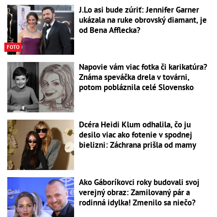
J.Lo asi bude zúriť: Jennifer Garner
ukázala na ruke obrovský diamant, je
od Bena Afflecka?
FOTO
Napovie vám viac fotka či karikatúra?
Známa speváčka drela v továrni,
potom pobláznila celé Slovensko
Dcéra Heidi Klum odhalila, čo ju
desilo viac ako fotenie v spodnej
bielizni: Záchrana prišla od mamy
Ako Gáboríkovci roky budovali svoj
verejný obraz: Zamilovaný pár a
rodinná idylka! Zmenilo sa niečo?