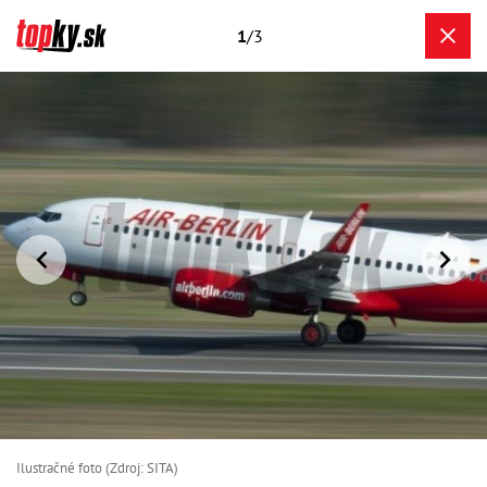
1
/3
Ilustračné foto (Zdroj: SITA)