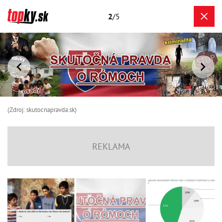
2
/5
(Zdroj: skutocnapravda.sk)