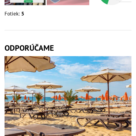
Fotiek:
5
ODPORÚČAME