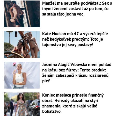
Manžel ma neustále podvádzal: Sex s
inými ženami zastavil až po tom, čo
sa stala táto jedna vec
Kate Hudson má 47 a vyzerá lepšie
než kedykoľvek predtým: Toto je
tajomstvo jej sexy postavy!
Jasmina Alagič Vrbovská mení pohľad
na krásu bez filtrov: Tento produkt
ženám zabezpečí krásnu rozžiarenú
pleť
Koniec mesiaca prinesie finančný
obrat: Hviezdy ukázali na štyri
znamenia, ktoré získajú veľké
bohatstvo