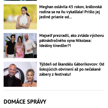
Meghan oslávila 45 rokov, kráľovská
rodina sa na ňu vykašľala! Prišlo jej
jediné prianie od...
Majself prezradil, ako zvláda výchovu
pätnásťročného syna Nikolasa:
Ideálny tínedžer?!
Týždeň od škandálu Gáboríkovcov: Od
šokujúcich obvinení až po nečakané
zábery z festivalu!
DOMÁCE SPRÁVY