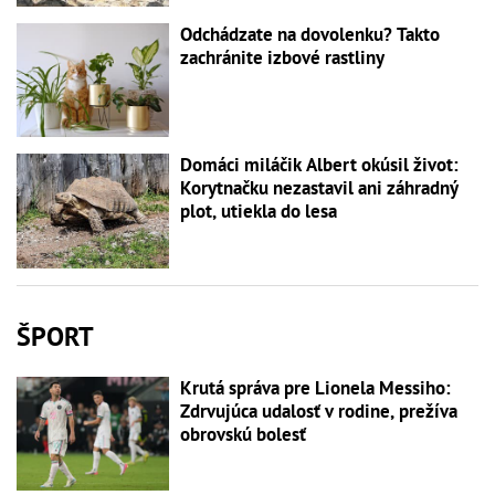
Odchádzate na dovolenku? Takto
zachránite izbové rastliny
Domáci miláčik Albert okúsil život:
Korytnačku nezastavil ani záhradný
plot, utiekla do lesa
ŠPORT
Krutá správa pre Lionela Messiho:
Zdrvujúca udalosť v rodine, prežíva
obrovskú bolesť