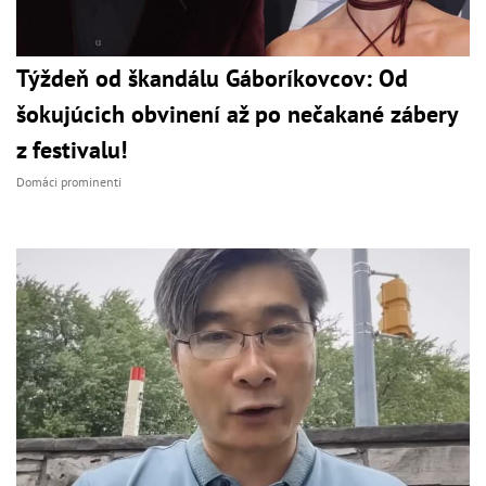
Týždeň od škandálu Gáboríkovcov: Od
šokujúcich obvinení až po nečakané zábery
z festivalu!
Domáci prominenti