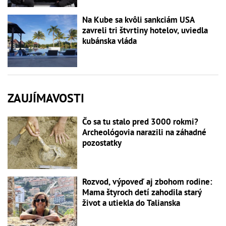
Na Kube sa kvôli sankciám USA
zavreli tri štvrtiny hotelov, uviedla
kubánska vláda
ZAUJÍMAVOSTI
Čo sa tu stalo pred 3000 rokmi?
Archeológovia narazili na záhadné
pozostatky
Rozvod, výpoveď aj zbohom rodine:
Mama štyroch detí zahodila starý
život a utiekla do Talianska