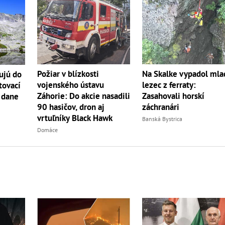
Požiar v blízkosti
Na Skalke vypadol mla
ujú do
vojenského ústavu
lezec z ferraty:
tovací
Záhorie: Do akcie nasadili
Zasahovali horskí
 dane
90 hasičov, dron aj
záchranári
vrtuľníky Black Hawk
Banská Bystrica
Domáce