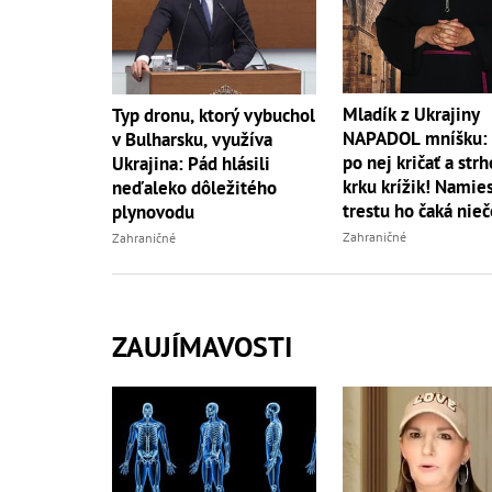
Mladík z Ukrajiny
Typ dronu, ktorý vybuchol
NAPADOL mníšku: 
v Bulharsku, využíva
po nej kričať a strh
Ukrajina: Pád hlásili
krku krížik! Namie
neďaleko dôležitého
trestu ho čaká nieč
plynovodu
Zahraničné
Zahraničné
ZAUJÍMAVOSTI