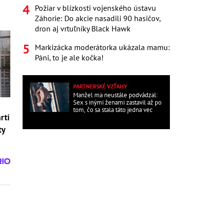
Požiar v blízkosti vojenského ústavu
Záhorie: Do akcie nasadili 90 hasičov,
dron aj vrtuľníky Black Hawk
Markizácka moderátorka ukázala mamu:
Páni, to je ale kočka!
PARTNERSKÉ VZŤAHY
Manžel ma neustále podvádzal:
Sex s inými ženami zastavil až po
tom, čo sa stala táto jedna vec
rti
ty