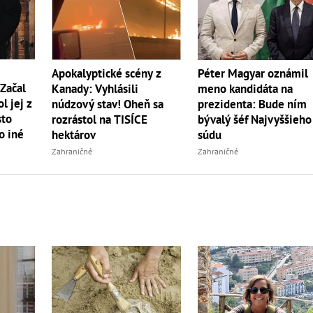
Apokalyptické scény z
Péter Magyar oznámil
Začal
Kanady: Vyhlásili
meno kandidáta na
ol jej z
núdzový stav! Oheň sa
prezidenta: Bude ním
sto
rozrástol na TISÍCE
bývalý šéf Najvyššieho
o iné
hektárov
súdu
Zahraničné
Zahraničné