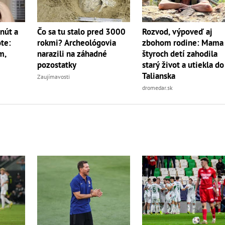
nút a
Čo sa tu stalo pred 3000
Rozvod, výpoveď aj
ote:
rokmi? Archeológovia
zbohom rodine: Mama
m,
narazili na záhadné
štyroch detí zahodila
pozostatky
starý život a utiekla do
Talianska
Zaujímavosti
dromedar.sk