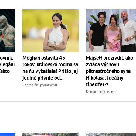
ovník:
Meghan oslávila 45
Majself prezradil, ako
elegáni
rokov, kráľovská rodina sa
zvláda výchovu
Takto
na ňu vykašľala! Prišlo jej
pätnásťročného syna
jediné prianie od...
Nikolasa: Ideálny
tínedžer?!
Zahraniční prominenti
Domáci prominenti