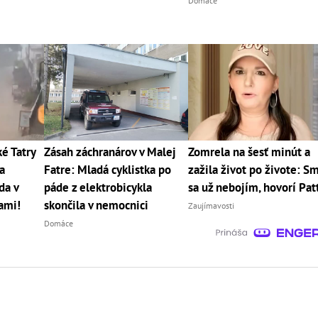
Domáce
 Tatry
Zásah záchranárov v Malej
Zomrela na šesť minút a
a
Fatre: Mladá cyklistka po
zažila život po živote: Sm
da v
páde z elektrobicykla
sa už nebojím, hovorí Pat
cami!
skončila v nemocnici
Zaujímavosti
Domáce