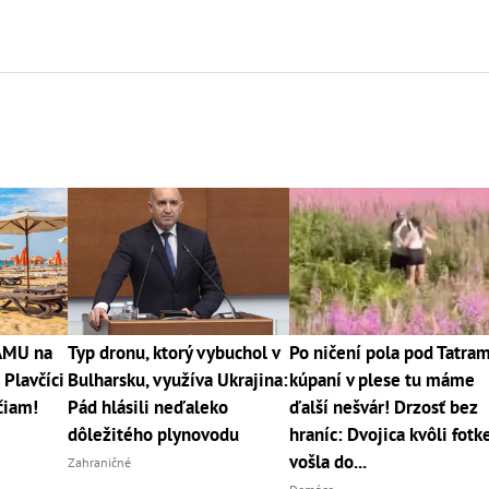
RÁMU na
Typ dronu, ktorý vybuchol v
Po ničení pola pod Tatram
 Plavčíci
Bulharsku, využíva Ukrajina:
kúpaní v plese tu máme
čiam!
Pád hlásili neďaleko
ďalší nešvár! Drzosť bez
dôležitého plynovodu
hraníc: Dvojica kvôli fotk
vošla do...
Zahraničné