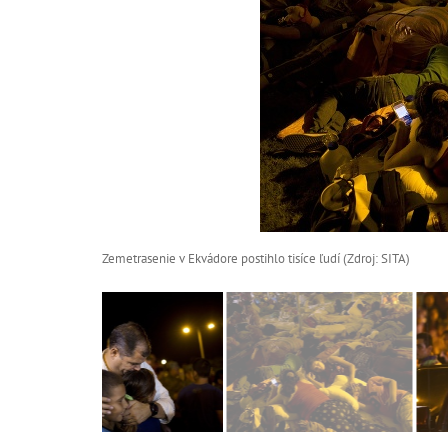
Zemetrasenie v Ekvádore postihlo tisíce ľudí (Zdroj: SITA)