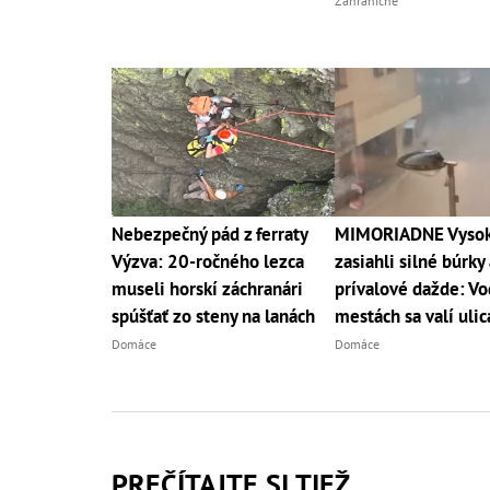
Zahraničné
Nebezpečný pád z ferraty
MIMORIADNE Vysoké
Výzva: 20-ročného lezca
zasiahli silné búrky 
museli horskí záchranári
prívalové dažde: Vo
spúšťať zo steny na lanách
mestách sa valí uli
Domáce
Domáce
PREČÍTAJTE SI TIEŽ