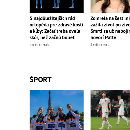
5 najdôležitejších rád
Zomrela na šesť mi
ortopéda pre zdravé kosti
zažila život po živ
a kĺby: Začať treba oveľa
Smrti sa už nebojí
skôr, než začnú bolieť
hovorí Patty
vysetrenie.sk
Zaujímavosti
ŠPORT