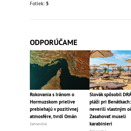
Fotiek:
5
ODPORÚČAME
Rokovania s Iránom o
Slovák spôsobil D
Hormuzskom prielive
pláži pri Benátkach:
prebiehajú v pozitívnej
neverili vlastným o
atmosfére, tvrdí Omán
Zasahovať museli
karabinieri
Zahraničné