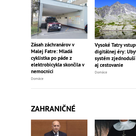
Zásah záchranárov v
Vysoké Tatry vstup
Malej Fatre: Mladá
digitálnej éry: Uby
cyklistka po páde z
systém zjednoduší
elektrobicykla skončila v
aj cestovanie
nemocnici
Domáce
Domáce
ZAHRANIČNÉ