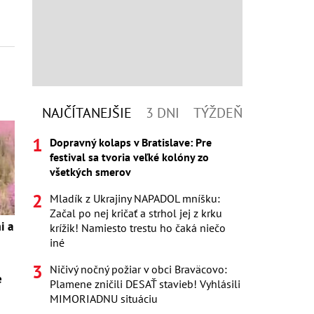
NAJČÍTANEJŠIE
3 DNI
TÝŽDEŇ
Dopravný kolaps v Bratislave: Pre
festival sa tvoria veľké kolóny zo
všetkých smerov
Mladík z Ukrajiny NAPADOL mníšku:
Začal po nej kričať a strhol jej z krku
i a
krížik! Namiesto trestu ho čaká niečo
iné
Ničivý nočný požiar v obci Braväcovo:
e
Plamene zničili DESAŤ stavieb! Vyhlásili
MIMORIADNU situáciu