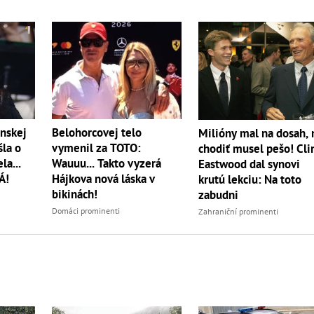
nskej
Belohorcovej telo
Milióny mal na dosah, 
šla o
vymenil za TOTO:
chodiť musel pešo! Cli
la...
Wauuu... Takto vyzerá
Eastwood dal synovi
Á!
Hájkova nová láska v
krutú lekciu: Na toto
bikinách!
zabudni
Domáci prominenti
Zahraniční prominenti