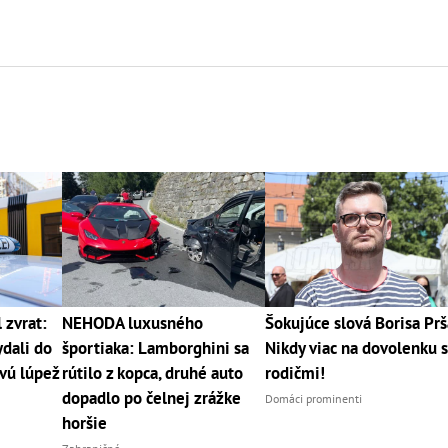
 zvrat:
NEHODA luxusného
Šokujúce slová Borisa Prš
dali do
športiaka: Lamborghini sa
Nikdy viac na dovolenku 
vú lúpež
rútilo z kopca, druhé auto
rodičmi!
dopadlo po čelnej zrážke
Domáci prominenti
horšie