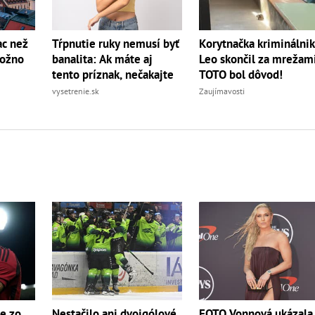
Korytnačka kriminálnik
ac než
Tŕpnutie ruky nemusí byť
Leo skončil za mrežami
možno
banalita: Ak máte aj
TOTO bol dôvod!
tento príznak, nečakajte
Zaujímavosti
vysetrenie.sk
e zo
Nestačilo ani dvojgólové
FOTO Vonnová ukázala