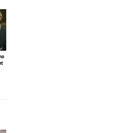
no
nt