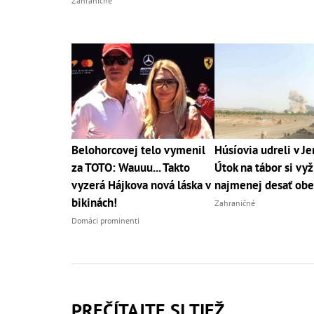
Zahraničné
Belohorcovej telo vymenil
Húsíovia udreli v J
za TOTO: Wauuu... Takto
Útok na tábor si vyž
vyzerá Hájkova nová láska v
najmenej desať obe
bikinách!
Zahraničné
Domáci prominenti
PREČÍTAJTE SI TIEŽ