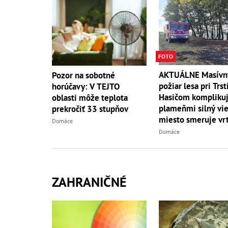
FOTO
AKTUÁLNE Masívn
Pozor na sobotné
požiar lesa pri Trst
horúčavy: V TEJTO
Hasičom komplikuj
oblasti môže teplota
plameňmi silný vieto
prekročiť 33 stupňov
miesto smeruje vrt
Domáce
Domáce
ZAHRANIČNÉ