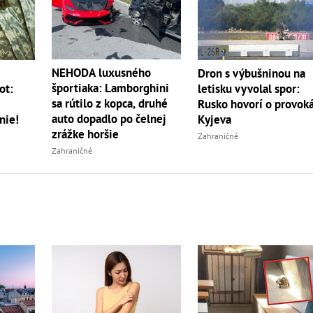
NEHODA luxusného
m
Dron s výbušninou na
športiaka: Lamborghini
ot:
letisku vyvolal spor:
sa rútilo z kopca, druhé
Rusko hovorí o provoká
auto dopadlo po čelnej
nie!
Kyjeva
zrážke horšie
Zahraničné
Zahraničné