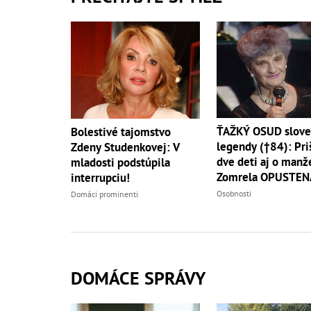
ŤAŽKÝ OSUD slove
Bolestivé tajomstvo
legendy (†84): Pri
Zdeny Studenkovej: V
dve deti aj o manže
mladosti podstúpila
Zomrela OPUSTEN
interrupciu!
Osobnosti
Domáci prominenti
DOMÁCE SPRÁVY