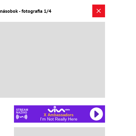
ojnásobok - fotografia 1/4
STREAM
NAŽIVO
X Ambassadors
I'm Not Really Here