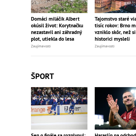
Domáci miláčik Albert
Tajomstvo staré vi
okúsil život: Korytnačku
tisíc rokov: Brno 
nezastavil ani záhradný
vzniklo skôr, než si
plot, utiekla do lesa
historici mysleli
Zaujímavosti
Zaujímavosti
ŠPORT
Sen o finále sa rozplynul:
Haraslín na odchod