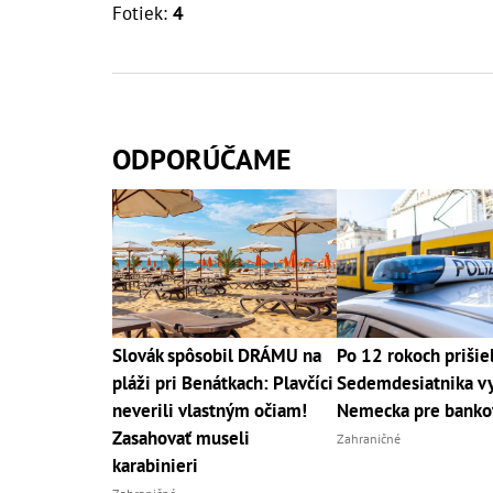
Fotiek:
4
ODPORÚČAME
Slovák spôsobil DRÁMU na
Po 12 rokoch prišiel
pláži pri Benátkach: Plavčíci
Sedemdesiatnika vy
neverili vlastným očiam!
Nemecka pre banko
Zasahovať museli
Zahraničné
karabinieri