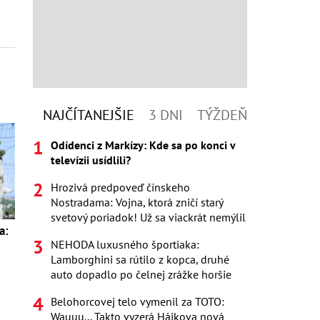
NAJČÍTANEJŠIE
3 DNI
TÝŽDEŇ
Odídenci z Markízy: Kde sa po konci v
televízii usídlili?
Hrozivá predpoveď čínskeho
Nostradama: Vojna, ktorá zničí starý
svetový poriadok! Už sa viackrát nemýlil
a:
NEHODA luxusného športiaka:
s
Lamborghini sa rútilo z kopca, druhé
auto dopadlo po čelnej zrážke horšie
Belohorcovej telo vymenil za TOTO:
Wauuu... Takto vyzerá Hájkova nová