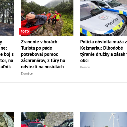
FOTO
y
Zranenie v horách:
Polícia obvinila muža 
íne:
Turista po páde
Kežmarku: Dlhodobé
e boj s
potreboval pomoc
týranie družky a zásah 
r, na
záchranárov, z túry ho
obci
uľník
odviezli na nosidlách
Prešov
Domáce