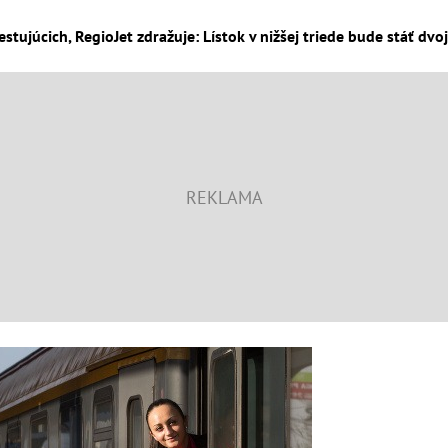
estujúcich, RegioJet zdražuje: Lístok v nižšej triede bude stáť dv