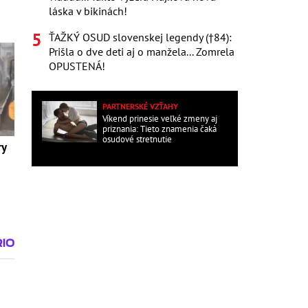
láska v bikinách!
ŤAŽKÝ OSUD slovenskej legendy (†84):
Prišla o dve deti aj o manžela... Zomrela
OPUSTENÁ!
PARTNERSKÉ VZŤAHY
Víkend prinesie veľké zmeny aj
priznania: Tieto znamenia čaká
osudové stretnutie
ry