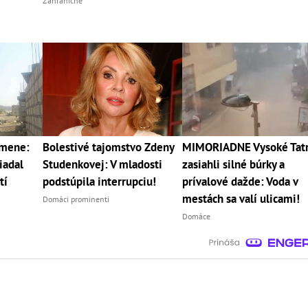
Zahraničné
emene:
Bolestivé tajomstvo Zdeny
MIMORIADNE Vysoké Tat
iadal
Studenkovej: V mladosti
zasiahli silné búrky a
tí
podstúpila interrupciu!
prívalové dažde: Voda v
mestách sa valí ulicami!
Domáci prominenti
Domáce