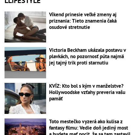
LLIFESTYLE
Víkend prinesie veľké zmeny aj
priznania: Tieto znamenia čaká
osudové stretnutie
Victoria Beckham ukázala postavu v
plavkách, no pozornosť púta najmä
jej tajný trik proti starnutiu
KVÍZ: Kto bol s kým v manželstve?
Hollywoodske vzťahy preveria vašu
pamäť
Toto mestečko vyzerá ako kulisa z
fantasy filmu: Vedie doň jediný most
a budete mať pocit, že sa tam zastavil