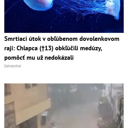
Smrtiaci útok v obľúbenom dovolenkovom
raji: Chlapca (†13) obkľúčili medúzy,
pomôcť mu už nedokázali
Zahraničné