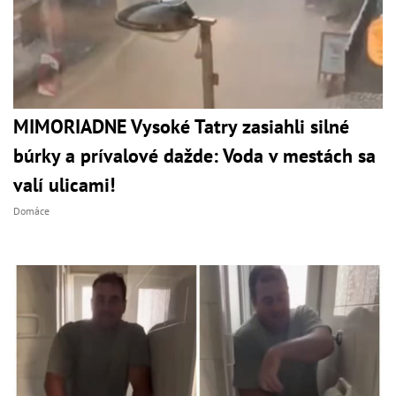
MIMORIADNE Vysoké Tatry zasiahli silné
búrky a prívalové dažde: Voda v mestách sa
valí ulicami!
Domáce