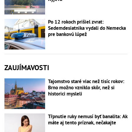
Po 12 rokoch prišiel zvrat:
Sedemdesiatnika vydali do Nemecka
pre bankovú lúpež
ZAUJÍMAVOSTI
Tajomstvo staré viac než tisíc rokov:
Brno možno vzniklo skôr, než si
historici mysleli
Tŕpnutie ruky nemusí byť banalita: Ak
máte aj tento príznak, nečakajte