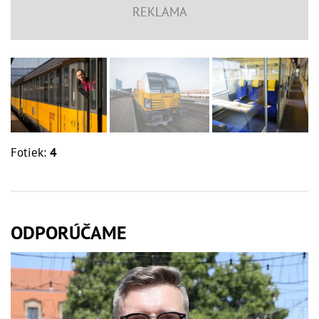
Fotiek:
4
ODPORÚČAME