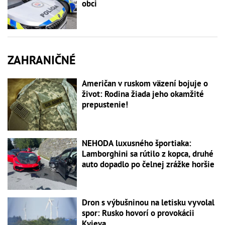
obci
ZAHRANIČNÉ
Američan v ruskom väzení bojuje o
život: Rodina žiada jeho okamžité
prepustenie!
NEHODA luxusného športiaka:
Lamborghini sa rútilo z kopca, druhé
auto dopadlo po čelnej zrážke horšie
Dron s výbušninou na letisku vyvolal
spor: Rusko hovorí o provokácii
Kyjeva