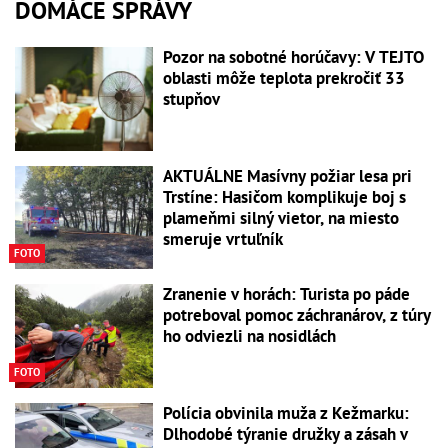
DOMÁCE SPRÁVY
Pozor na sobotné horúčavy: V TEJTO
oblasti môže teplota prekročiť 33
stupňov
AKTUÁLNE Masívny požiar lesa pri
Trstíne: Hasičom komplikuje boj s
plameňmi silný vietor, na miesto
smeruje vrtuľník
FOTO
Zranenie v horách: Turista po páde
potreboval pomoc záchranárov, z túry
ho odviezli na nosidlách
FOTO
Polícia obvinila muža z Kežmarku:
Dlhodobé týranie družky a zásah v