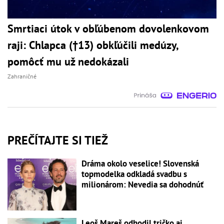
Smrtiaci útok v obľúbenom dovolenkovom
raji: Chlapca (†13) obkľúčili medúzy,
pomôcť mu už nedokázali
Zahraničné
PREČÍTAJTE SI TIEŽ
Dráma okolo veselice! Slovenská
topmodelka odkladá svadbu s
milionárom: Nevedia sa dohodnúť
Leoš Mareš odhodil tričko aj