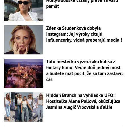
Hollywoodske vzťahy preveria vašu
pamäť
Zdenka Studenková dobyla
Instagram: Jej výroky citujú
influencerky, videá preberajú media !
Toto mestečko vyzerá ako kulisa z
fantasy filmu: Vedie doň jediný most
a budete mať pocit, že sa tam zastavil
čas
Hidden Brunch na vyhliadke UFO:
Hostiteľka Alena Pallová, okúzľujúca
Jasmina Alagič Vrbovská a ďalšie