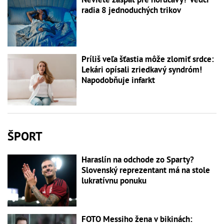
radia 8 jednoduchých trikov
Príliš veľa šťastia môže zlomiť srdce:
Lekári opísali zriedkavý syndróm!
Napodobňuje infarkt
ŠPORT
Haraslín na odchode zo Sparty?
Slovenský reprezentant má na stole
lukratívnu ponuku
FOTO Messiho žena v bikinách: