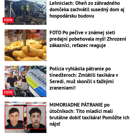
Lehniciach: Oheň zo záhradného
domčeka zachvátil susedný dom aj
hospodársku budovu
FOTO
FOTO Po pečive v známej sieti
predajní pobehovala myš! Zhrození
zákazníci, reťazec reaguje
Polícia vyhlásila pátranie po
tínedžeroch: Zmlátili taxikára v
Seredi, muž skončil s ťažkými
zraneniami!
FOTO
MIMORIADNE PÁTRANIE po
útočníkoch: Títo mladíci mali
brutálne dobiť taxikára! Pomôžte ich
nájsť