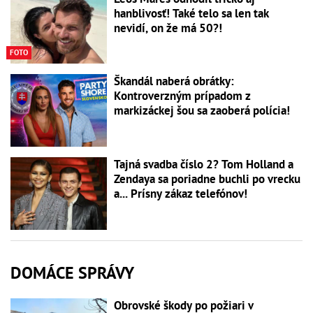
hanblivosť! Také telo sa len tak
nevidí, on že má 50?!
FOTO
Škandál naberá obrátky:
Kontroverzným prípadom z
markizáckej šou sa zaoberá polícia!
Tajná svadba číslo 2? Tom Holland a
Zendaya sa poriadne buchli po vrecku
a... Prísny zákaz telefónov!
DOMÁCE SPRÁVY
Obrovské škody po požiari v