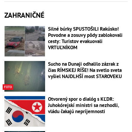
ZAHRANIČNÉ
Silné búrky SPUSTOŠILI Rakúsko!
Povodne a zosuvy pôdy zablokovali
cesty: Turistov evakuovali
VRTUĽNÍKOM
Sucho na Dunaji odhalilo zázrak z
čias RÍMSKEJ RÍŠE! Na svetlo sveta
vyšiel NAJDLHŠÍ most STAROVEKU
FOTO
Otvorený spor o dialóg s KĽDR:
Juhokórejskí ministri sa nezhodli,
vládu čakajú nepríjemnosti