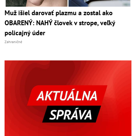
Muž išiel darovať plazmu a zostal ako
OBARENÝ: NAHÝ človek v strope, veľký
policajný úder
Zahraničné