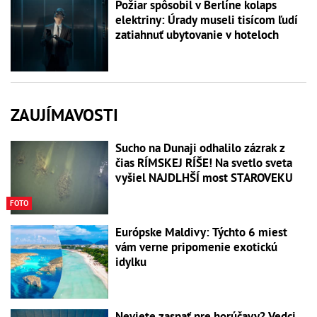
Požiar spôsobil v Berlíne kolaps
elektriny: Úrady museli tisícom ľudí
zatiahnuť ubytovanie v hoteloch
ZAUJÍMAVOSTI
Sucho na Dunaji odhalilo zázrak z
čias RÍMSKEJ RÍŠE! Na svetlo sveta
vyšiel NAJDLHŠÍ most STAROVEKU
FOTO
Európske Maldivy: Týchto 6 miest
vám verne pripomenie exotickú
idylku
Neviete zaspať pre horúčavy? Vedci