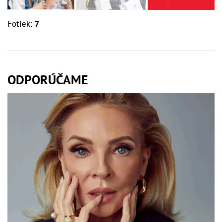
Fotiek:
7
ODPORÚČAME