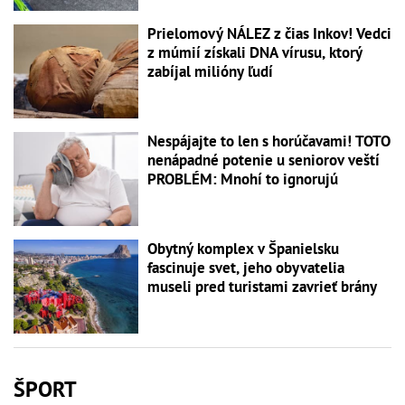
Prielomový NÁLEZ z čias Inkov! Vedci
z múmií získali DNA vírusu, ktorý
zabíjal milióny ľudí
Nespájajte to len s horúčavami! TOTO
nenápadné potenie u seniorov veští
PROBLÉM: Mnohí to ignorujú
Obytný komplex v Španielsku
fascinuje svet, jeho obyvatelia
museli pred turistami zavrieť brány
ŠPORT