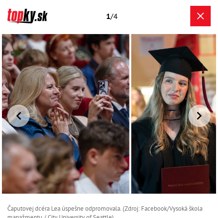
1
/4
Čaputovej dcéra Lea úspešne odpromovala. (Zdroj: Facebook/Vysoká škola
manažmentu / City University of Seattle)