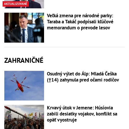
AKTUALIZOVANÉ
Veľká zmena pre národné parky:
Taraba a Takáč podpísali kľúčové
memorandum o prevode lesov
ZAHRANIČNÉ
Osudný výlet do Álp: Mladá Češka
(†14) zahynula pred očami rodičov
Krvavý útok v Jemene: Húsíovia
zabili desiatky vojakov, konflikt sa
opäť vyostruje