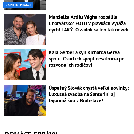
128 FB INTERAKCIÍ
Manželka Attilu Végha rozpálila
Chorvátsko: FOTO v plavkách vyráža
dych! TAKÝTO zadok sa len tak nevidí
Kaia Gerber a syn Richarda Gerea
spolu: Osud ich spojil desaťročia po
rozvode ich rodičov!
Úspešný Slovák chystá veľké novinky:
Luxusná svadba na Santorini aj
tajomná šou v Bratislave!