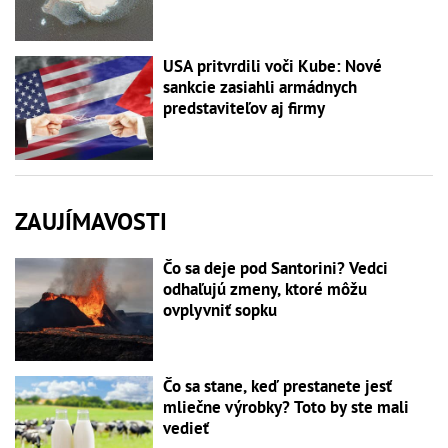
USA pritvrdili voči Kube: Nové
sankcie zasiahli armádnych
predstaviteľov aj firmy
ZAUJÍMAVOSTI
Čo sa deje pod Santorini? Vedci
odhaľujú zmeny, ktoré môžu
ovplyvniť sopku
Čo sa stane, keď prestanete jesť
mliečne výrobky? Toto by ste mali
vedieť