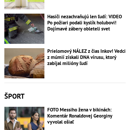
Hasiči nezachraňujú len ľudí: VIDEO
Po požiari podali kyslík holubovi!
Dojímavé zábery obleteli svet
Prielomový NÁLEZ z čias Inkov! Vedci
z múmií získali DNA vírusu, ktorý
zabíjal milióny ľudí
ŠPORT
FOTO Messiho žena v bikinách:
Komentár Ronaldovej Georginy
vyvolal ošiaľ