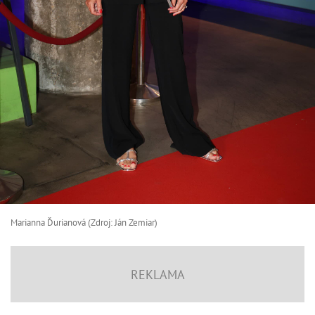
Marianna Ďurianová (Zdroj: Ján Zemiar)