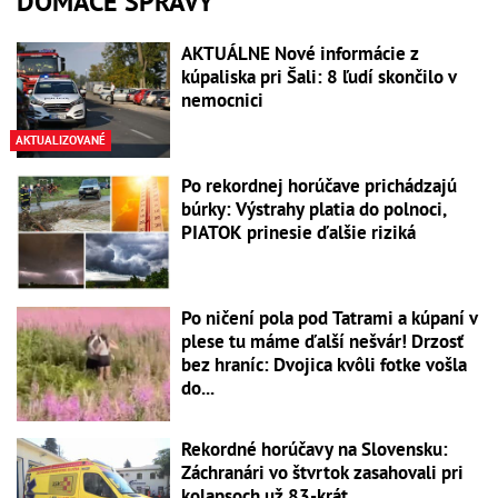
DOMÁCE SPRÁVY
AKTUÁLNE Nové informácie z
kúpaliska pri Šali: 8 ľudí skončilo v
nemocnici
AKTUALIZOVANÉ
Po rekordnej horúčave prichádzajú
búrky: Výstrahy platia do polnoci,
PIATOK prinesie ďalšie riziká
Po ničení pola pod Tatrami a kúpaní v
plese tu máme ďalší nešvár! Drzosť
bez hraníc: Dvojica kvôli fotke vošla
do...
Rekordné horúčavy na Slovensku:
Záchranári vo štvrtok zasahovali pri
kolapsoch už 83-krát