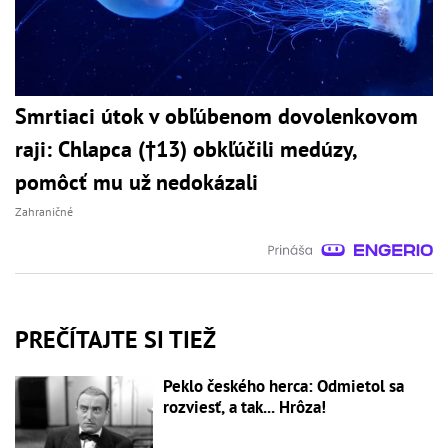
Smrtiaci útok v obľúbenom dovolenkovom
raji: Chlapca (†13) obkľúčili medúzy,
pomôcť mu už nedokázali
Zahraničné
PREČÍTAJTE SI TIEŽ
Peklo českého herca: Odmietol sa
rozviesť, a tak... Hrôza!