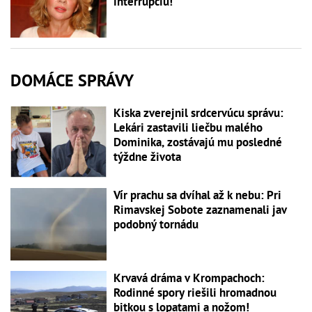
interrupciu!
DOMÁCE SPRÁVY
Kiska zverejnil srdcervúcu správu:
Lekári zastavili liečbu malého
Dominika, zostávajú mu posledné
týždne života
Vír prachu sa dvíhal až k nebu: Pri
Rimavskej Sobote zaznamenali jav
podobný tornádu
Krvavá dráma v Krompachoch:
Rodinné spory riešili hromadnou
bitkou s lopatami a nožom!