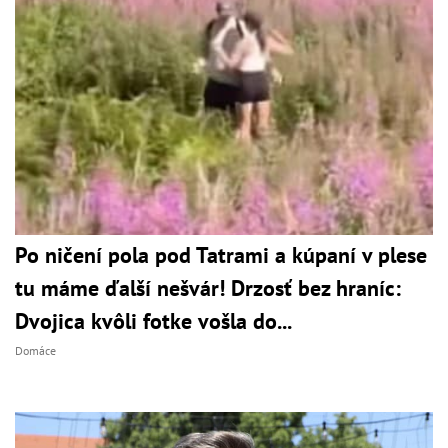
Po ničení pola pod Tatrami a kúpaní v plese
tu máme ďalší nešvár! Drzosť bez hraníc:
Dvojica kvôli fotke vošla do...
Domáce