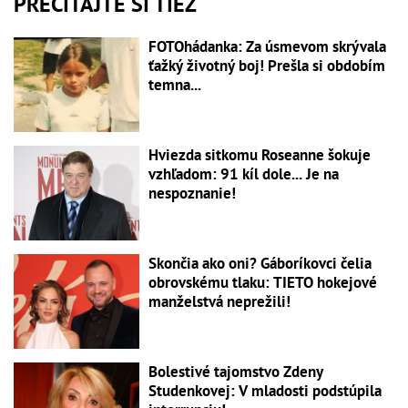
PREČÍTAJTE SI TIEŽ
FOTOhádanka: Za úsmevom skrývala
ťažký životný boj! Prešla si obdobím
temna...
Hviezda sitkomu Roseanne šokuje
vzhľadom: 91 kíl dole... Je na
nespoznanie!
Skončia ako oni? Gáboríkovci čelia
obrovskému tlaku: TIETO hokejové
manželstvá neprežili!
Bolestivé tajomstvo Zdeny
Studenkovej: V mladosti podstúpila