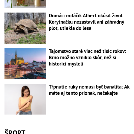
Domáci miláčik Albert okúsil život:
Korytnačku nezastavil ani záhradný
plot, utiekla do lesa
Tajomstvo staré viac než tisíc rokov:
Brno možno vzniklo skôr, než si
historici mysleli
Tŕpnutie ruky nemusí byť banalita: Ak
máte aj tento príznak, nečakajte
ŠPORT