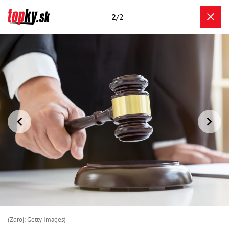
2
/2
(Zdroj: Getty Images)