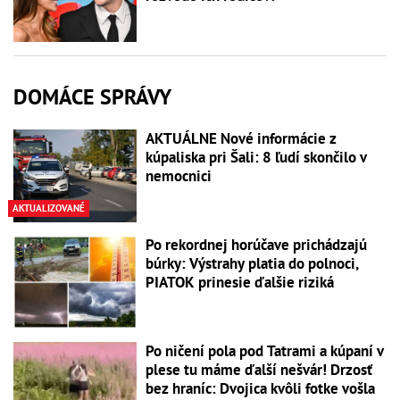
DOMÁCE SPRÁVY
AKTUÁLNE Nové informácie z
kúpaliska pri Šali: 8 ľudí skončilo v
nemocnici
AKTUALIZOVANÉ
Po rekordnej horúčave prichádzajú
búrky: Výstrahy platia do polnoci,
PIATOK prinesie ďalšie riziká
Po ničení pola pod Tatrami a kúpaní v
plese tu máme ďalší nešvár! Drzosť
bez hraníc: Dvojica kvôli fotke vošla