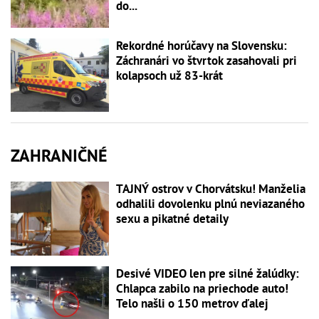
do...
Rekordné horúčavy na Slovensku:
Záchranári vo štvrtok zasahovali pri
kolapsoch už 83-krát
ZAHRANIČNÉ
TAJNÝ ostrov v Chorvátsku! Manželia
odhalili dovolenku plnú neviazaného
sexu a pikatné detaily
Desivé VIDEO len pre silné žalúdky:
Chlapca zabilo na priechode auto!
Telo našli o 150 metrov ďalej