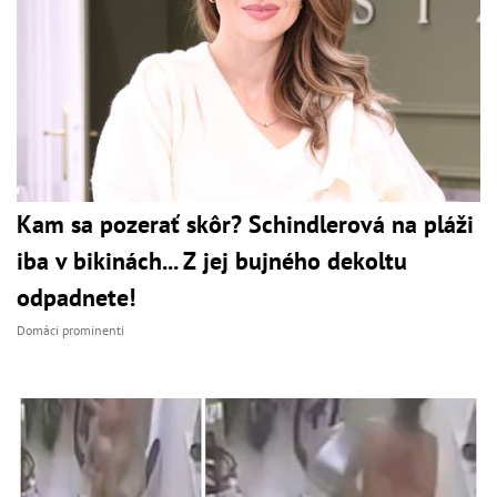
Kam sa pozerať skôr? Schindlerová na pláži
iba v bikinách... Z jej bujného dekoltu
odpadnete!
Domáci prominenti