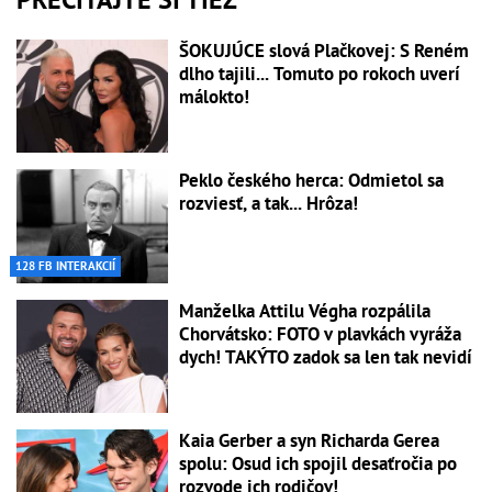
ŠOKUJÚCE slová Plačkovej: S Reném
dlho tajili... Tomuto po rokoch uverí
málokto!
Peklo českého herca: Odmietol sa
rozviesť, a tak... Hrôza!
128 FB INTERAKCIÍ
Manželka Attilu Végha rozpálila
Chorvátsko: FOTO v plavkách vyráža
dych! TAKÝTO zadok sa len tak nevidí
Kaia Gerber a syn Richarda Gerea
spolu: Osud ich spojil desaťročia po
rozvode ich rodičov!