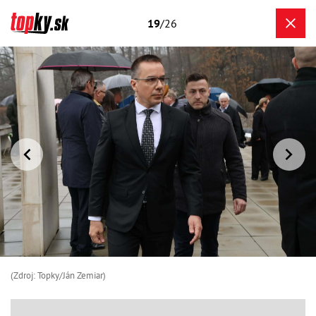
19
/26
(Zdroj: Topky/Ján Zemiar)