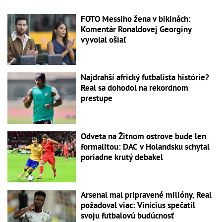
FOTO Messiho žena v bikinách:
Komentár Ronaldovej Georginy
vyvolal ošiaľ
Najdrahší africký futbalista histórie?
Real sa dohodol na rekordnom
prestupe
Odveta na Žitnom ostrove bude len
formalitou: DAC v Holandsku schytal
poriadne krutý debakel
Arsenal mal pripravené milióny, Real
požadoval viac: Vinícius spečatil
svoju futbalovú budúcnosť