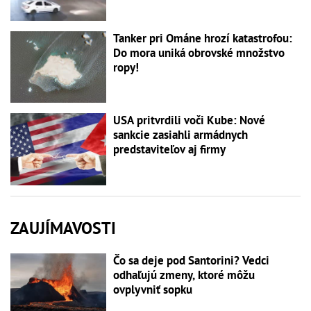
Tanker pri Ománe hrozí katastrofou:
Do mora uniká obrovské množstvo
ropy!
USA pritvrdili voči Kube: Nové
sankcie zasiahli armádnych
predstaviteľov aj firmy
ZAUJÍMAVOSTI
Čo sa deje pod Santorini? Vedci
odhaľujú zmeny, ktoré môžu
ovplyvniť sopku