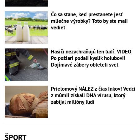
Čo sa stane, keď prestanete jesť
mliečne výrobky? Toto by ste mali
vedieť
Hasiči nezachraňujú len ľudí: VIDEO
Po požiari podali kyslík holubovi!
Dojímavé zábery obleteli svet
Prielomový NÁLEZ z čias Inkov! Vedci
z múmií získali DNA vírusu, ktorý
zabíjal milióny ľudí
ŠPORT