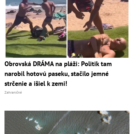
Obrovská DRÁMA na pláži: Politik tam
narobil hotovú paseku, stačilo jemné
strčenie a išiel k zemi!
Zahraničné