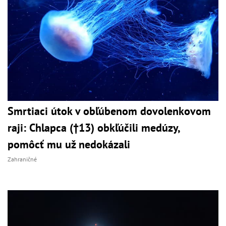
Smrtiaci útok v obľúbenom dovolenkovom
raji: Chlapca (†13) obkľúčili medúzy,
pomôcť mu už nedokázali
Zahraničné