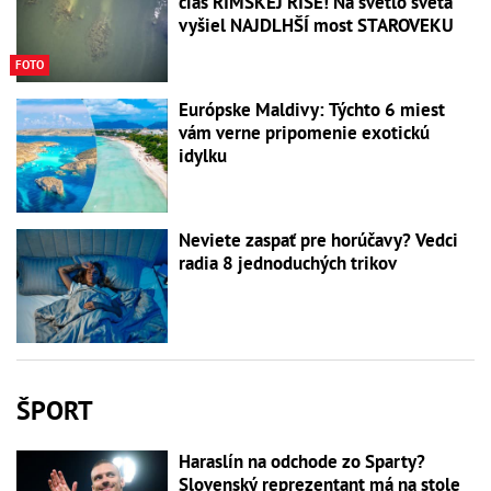
čias RÍMSKEJ RÍŠE! Na svetlo sveta
vyšiel NAJDLHŠÍ most STAROVEKU
FOTO
Európske Maldivy: Týchto 6 miest
vám verne pripomenie exotickú
idylku
Neviete zaspať pre horúčavy? Vedci
radia 8 jednoduchých trikov
ŠPORT
Haraslín na odchode zo Sparty?
Slovenský reprezentant má na stole