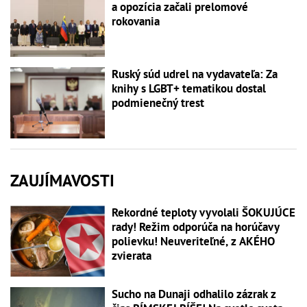
a opozícia začali prelomové
rokovania
Ruský súd udrel na vydavateľa: Za
knihy s LGBT+ tematikou dostal
podmienečný trest
ZAUJÍMAVOSTI
Rekordné teploty vyvolali ŠOKUJÚCE
rady! Režim odporúča na horúčavy
polievku! Neuveriteľné, z AKÉHO
zvierata
Sucho na Dunaji odhalilo zázrak z