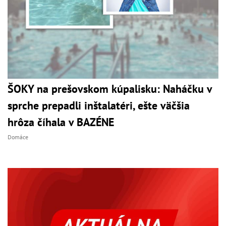
ŠOKY na prešovskom kúpalisku: Naháčku v
sprche prepadli inštalatéri, ešte väčšia
hrôza číhala v BAZÉNE
Domáce