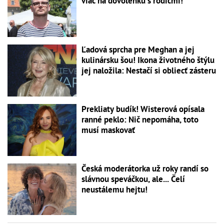
viac na dovolenku s rodičmi!
Ľadová sprcha pre Meghan a jej
kulinársku šou! Ikona životného štýlu
jej naložila: Nestačí si obliecť zásteru
Prekliaty budík! Wisterová opísala
ranné peklo: Nič nepomáha, toto
musí maskovať
Česká moderátorka už roky randí so
slávnou speváčkou, ale... Čelí
neustálemu hejtu!