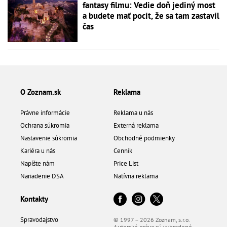
fantasy filmu: Vedie doň jediný most
a budete mať pocit, že sa tam zastavil
čas
O Zoznam.sk
Reklama
Právne informácie
Reklama u nás
Ochrana súkromia
Externá reklama
Nastavenie súkromia
Obchodné podmienky
Kariéra u nás
Cenník
Napíšte nám
Price List
Nariadenie DSA
Natívna reklama
Kontakty
Spravodajstvo
© 1997 – 2026 Zoznam, s.r.o.