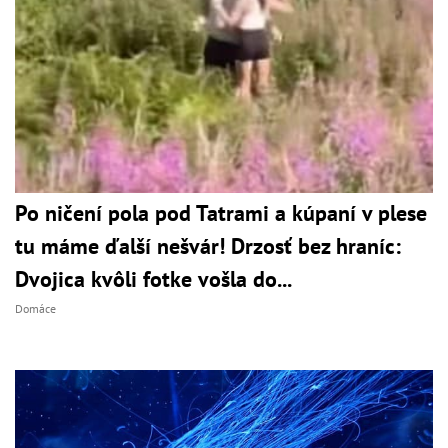
Po ničení pola pod Tatrami a kúpaní v plese
tu máme ďalší nešvár! Drzosť bez hraníc:
Dvojica kvôli fotke vošla do...
Domáce