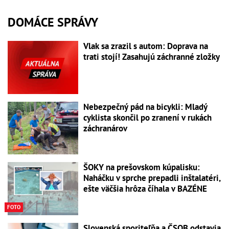
DOMÁCE SPRÁVY
Vlak sa zrazil s autom: Doprava na
trati stojí! Zasahujú záchranné zložky
Nebezpečný pád na bicykli: Mladý
cyklista skončil po zranení v rukách
záchranárov
ŠOKY na prešovskom kúpalisku:
Naháčku v sprche prepadli inštalatéri,
ešte väčšia hrôza číhala v BAZÉNE
FOTO
Slovenská sporiteľňa a ČSOB odstavia