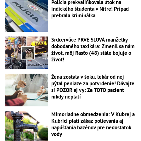
Polícia prekvalifikovala útok na
indického študenta v Nitre! Prípad
prebrala kriminálka
Srdcervúce PRVÉ SLOVÁ manželky
dobodaného taxikára: Zmenil sa nám
život, môj Rasťo (48) stále bojuje o
život!
Žena zostala v šoku, lekár od nej
pýtal peniaze za potvrdenie! Dávajte
si POZOR aj vy: Za TOTO pacient
nikdy neplatí
Mimoriadne obmedzenia: V Kubrej a
Kubrici platí zákaz polievania aj
napúšťania bazénov pre nedostatok
vody