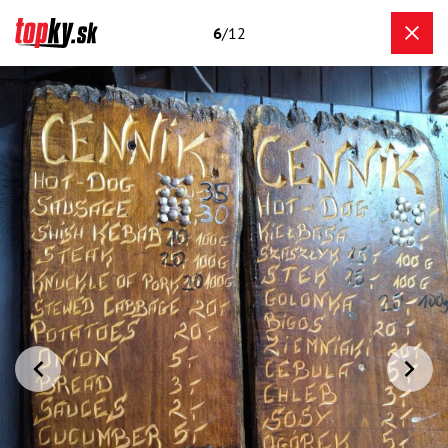
6
/12