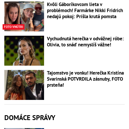
Kvôli Gáboríkovcom lieta v
problémoch! Farmárke Nikki Fridrich
nedajú pokoj: Prišla krutá pomsta
FOTO VNÚTRI
Vychudnutá herečka v odvážnej róbe:
Olivia, to snáď nemyslíš vážne!
Tajomstvo je vonku! Herečka Kristína
Svarinská POTVRDILA zásnuby, FOTO
prsteňa!
DOMÁCE SPRÁVY