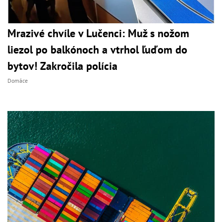
Mrazivé chvíle v Lučenci: Muž s nožom
liezol po balkónoch a vtrhol ľuďom do
bytov! Zakročila polícia
Domáce