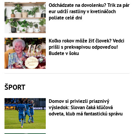
Odchádzate na dovolenku? Trik za pár
eur udrží rastliny v kvetináčoch
poliate celé dni
Koľko rokov môže žiť človek? Vedci
prišli s prekvapivou odpoveďou!
Budete v šoku
ŠPORT
Domov si priviezli priaznivý
výsledok: Slovan čaká kľúčová
odveta, klub má fantastickú správu