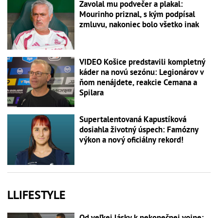
Zavolal mu podvečer a plakal:
Mourinho priznal, s kým podpísal
zmluvu, nakoniec bolo všetko inak
VIDEO Košice predstavili kompletný
káder na novú sezónu: Legionárov v
ňom nenájdete, reakcie Cemana a
Spilara
Supertalentovaná Kapustíková
dosiahla životný úspech: Famózny
výkon a nový oficiálny rekord!
LLIFESTYLE
Od veľkej lásky k nekonečnej vojne: