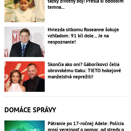
ťažký životný boj! Prešla si obdobím
temna...
Hviezda sitkomu Roseanne šokuje
vzhľadom: 91 kíl dole... Je na
nespoznanie!
Skončia ako oni? Gáboríkovci čelia
obrovskému tlaku: TIETO hokejové
manželstvá neprežili!
DOMÁCE SPRÁVY
Pátranie po 17-ročnej Adele: Polícia
prosí verejnosť o pomoc, od stredy o