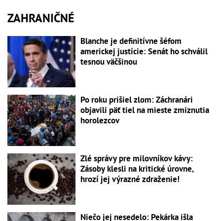
ZAHRANIČNÉ
Blanche je definitívne šéfom
americkej justície: Senát ho schválil
tesnou väčšinou
Po roku prišiel zlom: Záchranári
objavili päť tiel na mieste zmiznutia
horolezcov
Zlé správy pre milovníkov kávy:
Zásoby klesli na kritické úrovne,
hrozí jej výrazné zdraženie!
Niečo jej nesedelo: Pekárka išla