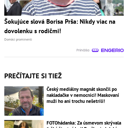
Šokujúce slová Borisa Prša: Nikdy viac na
dovolenku s rodičmi!
Domáci prominenti
PREČÍTAJTE SI TIEŽ
Český mediálny magnát skončil po
nakladačke v nemocnici! Maskovaní
muži ho ani trochu nešetrili!
FOTOhádanka: Za úsmevom skrývala