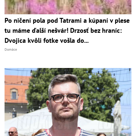
Po ničení pola pod Tatrami a kúpaní v plese
tu máme ďalší nešvár! Drzosť bez hraníc:
Dvojica kvôli fotke vošla do...
Domáce