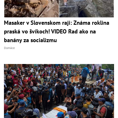
Masaker v Slovenskom raji: Známa roklina
praská vo švíkoch! VIDEO Rad ako na
banány za socializmu
Domáce