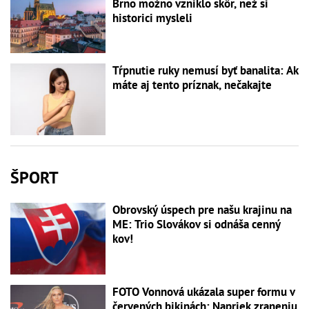
Brno možno vzniklo skôr, než si
historici mysleli
Tŕpnutie ruky nemusí byť banalita: Ak
máte aj tento príznak, nečakajte
ŠPORT
Obrovský úspech pre našu krajinu na
ME: Trio Slovákov si odnáša cenný
kov!
FOTO Vonnová ukázala super formu v
červených bikinách: Napriek zraneniu