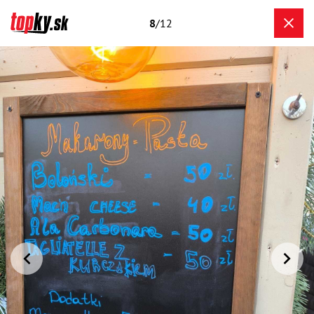
8
/12