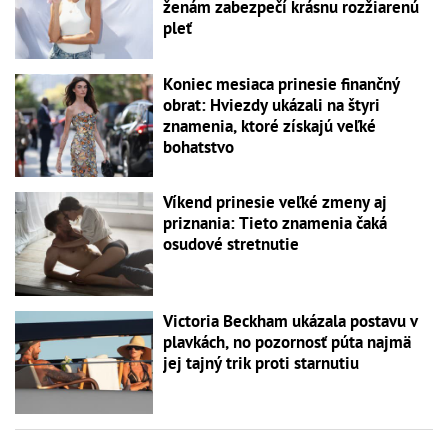
ženám zabezpečí krásnu rozžiarenú
pleť
Koniec mesiaca prinesie finančný
obrat: Hviezdy ukázali na štyri
znamenia, ktoré získajú veľké
bohatstvo
Víkend prinesie veľké zmeny aj
priznania: Tieto znamenia čaká
osudové stretnutie
Victoria Beckham ukázala postavu v
plavkách, no pozornosť púta najmä
jej tajný trik proti starnutiu