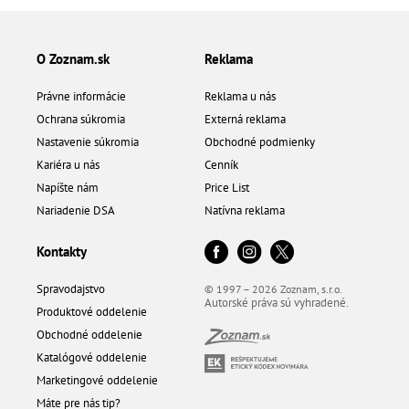
O Zoznam.sk
Reklama
Právne informácie
Reklama u nás
Ochrana súkromia
Externá reklama
Nastavenie súkromia
Obchodné podmienky
Kariéra u nás
Cenník
Napíšte nám
Price List
Nariadenie DSA
Natívna reklama
Kontakty
Spravodajstvo
© 1997 – 2026 Zoznam, s.r.o.
Autorské práva sú vyhradené.
Produktové oddelenie
Obchodné oddelenie
Katalógové oddelenie
Marketingové oddelenie
Máte pre nás tip?