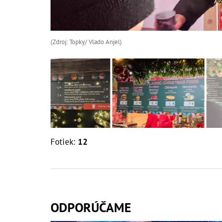
(Zdroj: Topky/ Vlado Anjel)
Fotiek:
12
ODPORÚČAME