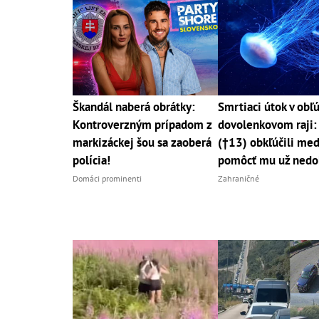
Škandál naberá obrátky:
Smrtiaci útok v ob
Kontroverzným prípadom z
dovolenkovom raji:
markizáckej šou sa zaoberá
(†13) obkľúčili med
polícia!
pomôcť mu už nedo
Domáci prominenti
Zahraničné