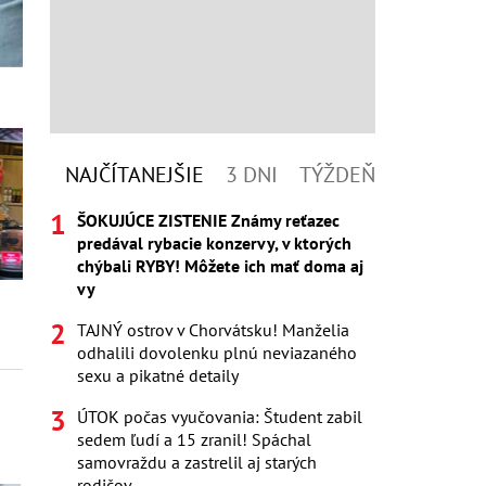
NAJČÍTANEJŠIE
3 DNI
TÝŽDEŇ
ŠOKUJÚCE ZISTENIE Známy reťazec
predával rybacie konzervy, v ktorých
chýbali RYBY! Môžete ich mať doma aj
vy
TAJNÝ ostrov v Chorvátsku! Manželia
odhalili dovolenku plnú neviazaného
sexu a pikatné detaily
ÚTOK počas vyučovania: Študent zabil
sedem ľudí a 15 zranil! Spáchal
samovraždu a zastrelil aj starých
rodičov