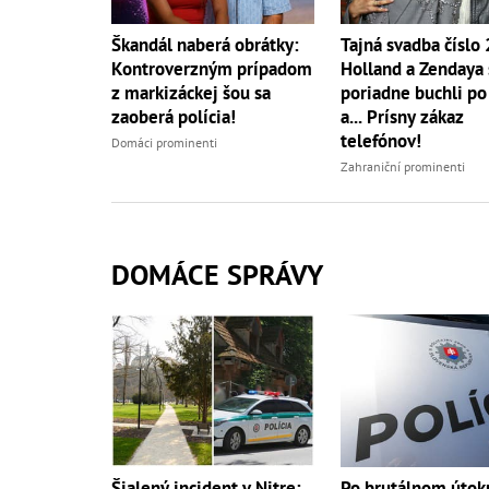
Škandál naberá obrátky:
Tajná svadba číslo
Kontroverzným prípadom
Holland a Zendaya 
z markizáckej šou sa
poriadne buchli po
zaoberá polícia!
a... Prísny zákaz
telefónov!
Domáci prominenti
Zahraniční prominenti
DOMÁCE SPRÁVY
Šialený incident v Nitre:
Po brutálnom útok