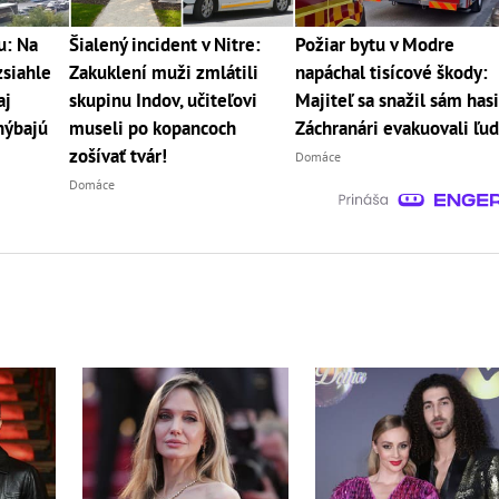
u: Na
Šialený incident v Nitre:
Požiar bytu v Modre
zsiahle
Zakuklení muži zmlátili
napáchal tisícové škody:
aj
skupinu Indov, učiteľovi
Majiteľ sa snažil sám hasi
hýbajú
museli po kopancoch
Záchranári evakuovali ľud
zošívať tvár!
Domáce
Domáce