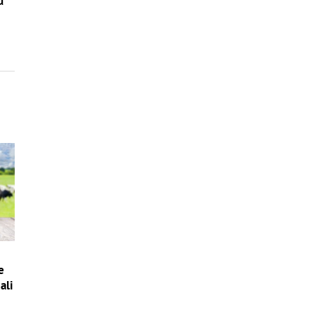
ú
e
ali