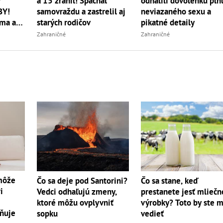
v
odhalili dovolenku pln
a 15 zranil! Spáchal
BY!
neviazaného sexu a
samovraždu a zastrelil aj
ma aj
pikatné detaily
starých rodičov
Zahraničné
Zahraničné
 môže
Čo sa deje pod Santorini?
Čo sa stane, keď
i
Vedci odhaľujú zmeny,
prestanete jesť mliečn
ktoré môžu ovplyvniť
výrobky? Toto by ste m
ňuje
sopku
vedieť