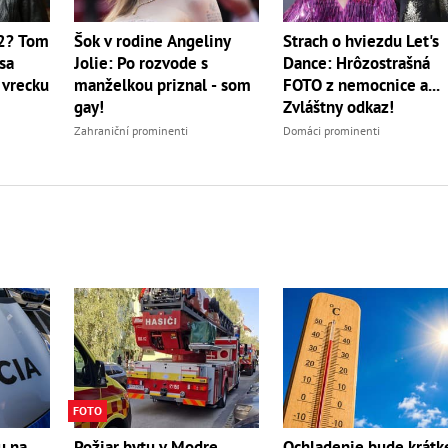
 2? Tom
Šok v rodine Angeliny
Strach o hviezdu Let's
sa
Jolie: Po rozvode s
Dance: Hrôzostrašná
 vrecku
manželkou priznal - som
FOTO z nemocnice a...
gay!
Zvláštny odkaz!
Zahraniční prominenti
Domáci prominenti
FOTO
Požiar bytu v Modre
Ochladenie bude krátk
u na