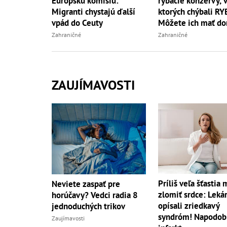
rybacie konzervy, 
Európsku komisiu:
ktorých chýbali RY
Migranti chystajú ďalší
Môžete ich mať do
vpád do Ceuty
vy
Zahraničné
Zahraničné
ZAUJÍMAVOSTI
Príliš veľa šťastia
Neviete zaspať pre
zlomiť srdce: Lekár
horúčavy? Vedci radia 8
opísali zriedkavý
jednoduchých trikov
syndróm! Napodob
Zaujímavosti