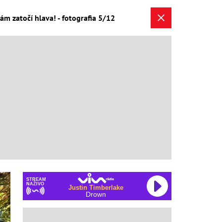
ám zatočí hlava! - fotografia 5/12
STREAM
NAŽIVO
Justin Timberlake
Drown