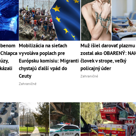
ľúbenom
Mobilizácia na sieťach
Muž išiel darovať plazmu
 Chlapca
vyvoláva poplach pre
zostal ako OBARENÝ: NA
úzy,
Európsku komisiu: Migranti
človek v strope, veľký
kázali
chystajú ďalší vpád do
policajný úder
Ceuty
Zahraničné
Zahraničné