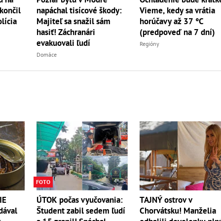
napáchal tisícové škody:
Vieme, kedy sa vrátia
končil
Majiteľ sa snažil sám
horúčavy až 37 °C
lícia
hasiť! Záchranári
(predpoveď na 7 dní)
evakuovali ľudí
Regióny
Domáce
FOTO
IE
TAJNÝ ostrov v
ÚTOK počas vyučovania:
dával
Chorvátsku! Manželia
Študent zabil sedem ľudí