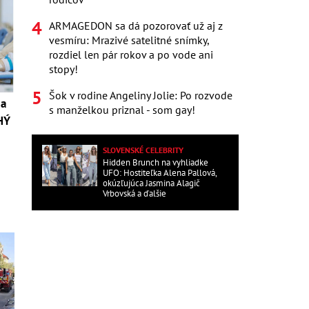
ARMAGEDON sa dá pozorovať už aj z
vesmíru: Mrazivé satelitné snímky,
rozdiel len pár rokov a po vode ani
stopy!
Šok v rodine Angeliny Jolie: Po rozvode
 a
s manželkou priznal - som gay!
HÝ
SLOVENSKÉ CELEBRITY
Hidden Brunch na vyhliadke
UFO: Hostiteľka Alena Pallová,
okúzľujúca Jasmina Alagič
Vrbovská a ďalšie