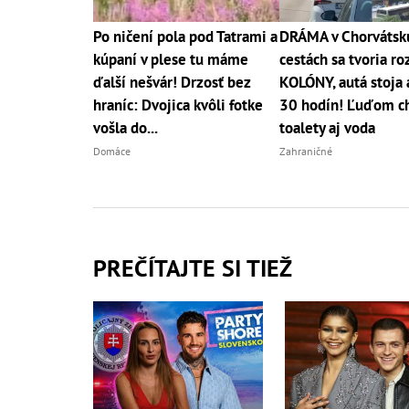
Po ničení pola pod Tatrami a
DRÁMA v Chorvátsk
kúpaní v plese tu máme
cestách sa tvoria ro
ďalší nešvár! Drzosť bez
KOLÓNY, autá stoja 
hraníc: Dvojica kvôli fotke
30 hodín! Ľuďom c
vošla do...
toalety aj voda
Domáce
Zahraničné
PREČÍTAJTE SI TIEŽ