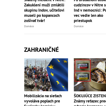
Zakuklení muži zmlátili
cudzincov v Nitre s
skupinu Indov, učiteľovi
Ind v nemocnici: Po
museli po kopancoch
vec vedie len ako
zošívať tvár!
priestupok
Domáce
Domáce
ZAHRANIČNÉ
ŠOKUJÚCE ZISTEN
Mobilizácia na sieťach
Známy reťazec pre
vyvoláva poplach pre