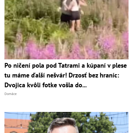
Po ničení pola pod Tatrami a kúpaní v plese
tu máme ďalší nešvár! Drzosť bez hraníc:
Dvojica kvôli fotke vošla do...
Domáce