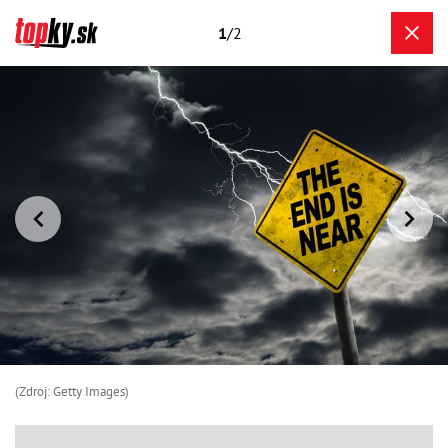
1
/2
(Zdroj: Getty Images)