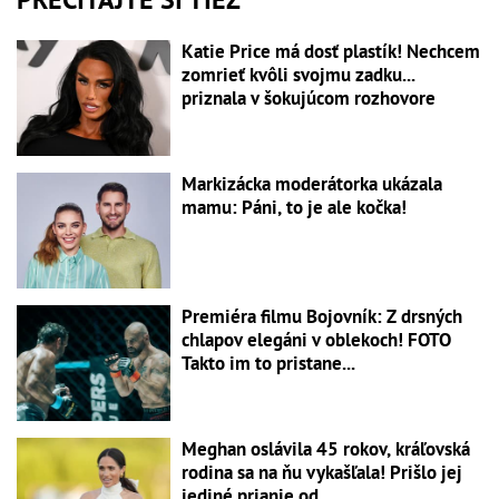
Katie Price má dosť plastík! Nechcem
zomrieť kvôli svojmu zadku...
priznala v šokujúcom rozhovore
Markizácka moderátorka ukázala
mamu: Páni, to je ale kočka!
Premiéra filmu Bojovník: Z drsných
chlapov elegáni v oblekoch! FOTO
Takto im to pristane...
Meghan oslávila 45 rokov, kráľovská
rodina sa na ňu vykašľala! Prišlo jej
jediné prianie od...