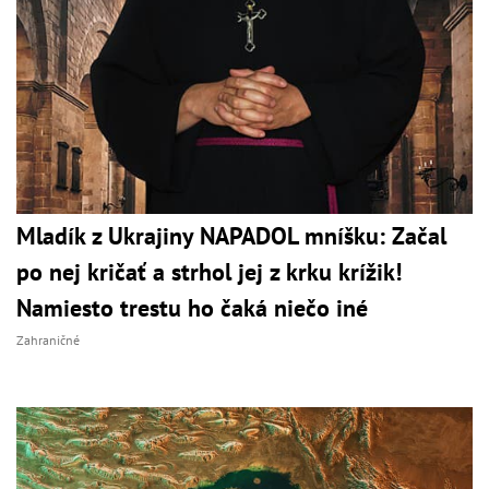
Mladík z Ukrajiny NAPADOL mníšku: Začal
po nej kričať a strhol jej z krku krížik!
Namiesto trestu ho čaká niečo iné
Zahraničné