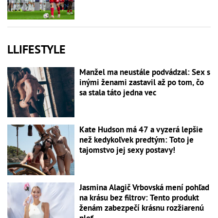
LLIFESTYLE
Manžel ma neustále podvádzal: Sex s
inými ženami zastavil až po tom, čo
sa stala táto jedna vec
Kate Hudson má 47 a vyzerá lepšie
než kedykoľvek predtým: Toto je
tajomstvo jej sexy postavy!
Jasmina Alagič Vrbovská mení pohľad
na krásu bez filtrov: Tento produkt
ženám zabezpečí krásnu rozžiarenú
pleť