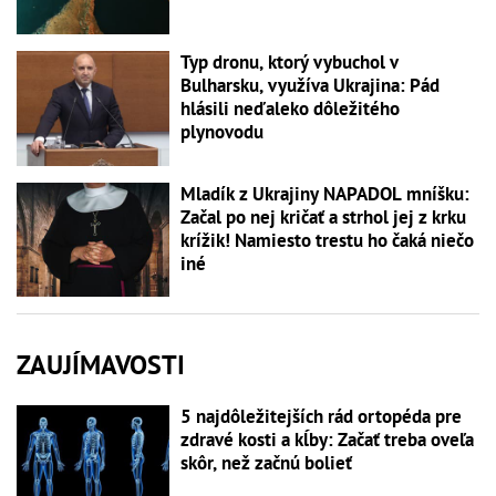
Typ dronu, ktorý vybuchol v
Bulharsku, využíva Ukrajina: Pád
hlásili neďaleko dôležitého
plynovodu
Mladík z Ukrajiny NAPADOL mníšku:
Začal po nej kričať a strhol jej z krku
krížik! Namiesto trestu ho čaká niečo
iné
ZAUJÍMAVOSTI
5 najdôležitejších rád ortopéda pre
zdravé kosti a kĺby: Začať treba oveľa
skôr, než začnú bolieť