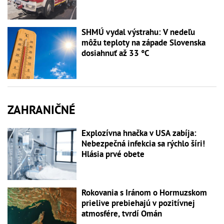
SHMÚ vydal výstrahu: V nedeľu
môžu teploty na západe Slovenska
dosiahnuť až 33 °C
ZAHRANIČNÉ
Explozívna hnačka v USA zabíja:
Nebezpečná infekcia sa rýchlo šíri!
Hlásia prvé obete
Rokovania s Iránom o Hormuzskom
prielive prebiehajú v pozitívnej
atmosfére, tvrdí Omán