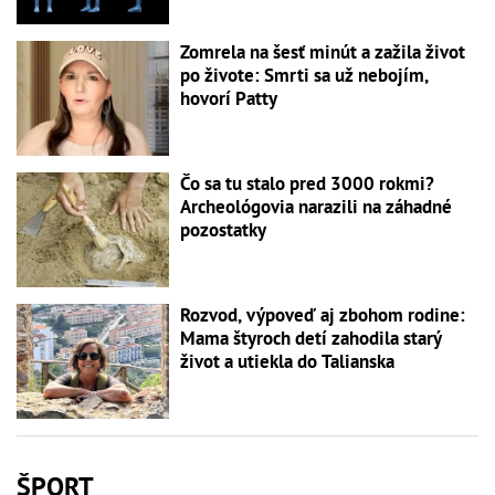
Zomrela na šesť minút a zažila život
po živote: Smrti sa už nebojím,
hovorí Patty
Čo sa tu stalo pred 3000 rokmi?
Archeológovia narazili na záhadné
pozostatky
Rozvod, výpoveď aj zbohom rodine:
Mama štyroch detí zahodila starý
život a utiekla do Talianska
ŠPORT