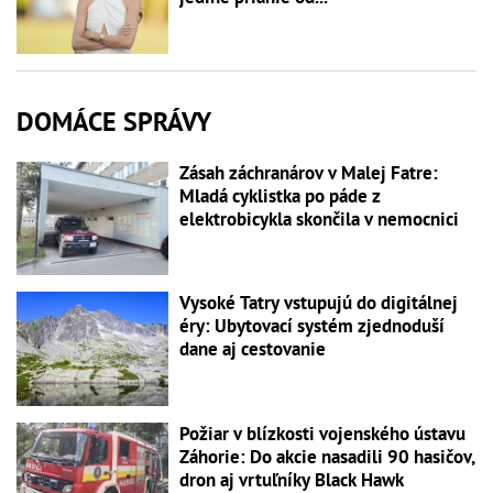
DOMÁCE SPRÁVY
Zásah záchranárov v Malej Fatre:
Mladá cyklistka po páde z
elektrobicykla skončila v nemocnici
Vysoké Tatry vstupujú do digitálnej
éry: Ubytovací systém zjednoduší
dane aj cestovanie
Požiar v blízkosti vojenského ústavu
Záhorie: Do akcie nasadili 90 hasičov,
dron aj vrtuľníky Black Hawk