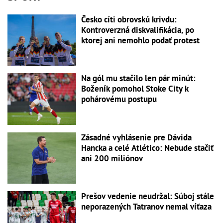
Česko cíti obrovskú krivdu:
Kontroverzná diskvalifikácia, po
ktorej ani nemohlo podať protest
Na gól mu stačilo len pár minút:
Boženík pomohol Stoke City k
pohárovému postupu
Zásadné vyhlásenie pre Dávida
Hancka a celé Atlético: Nebude stačiť
ani 200 miliónov
Prešov vedenie neudržal: Súboj stále
neporazených Tatranov nemal víťaza