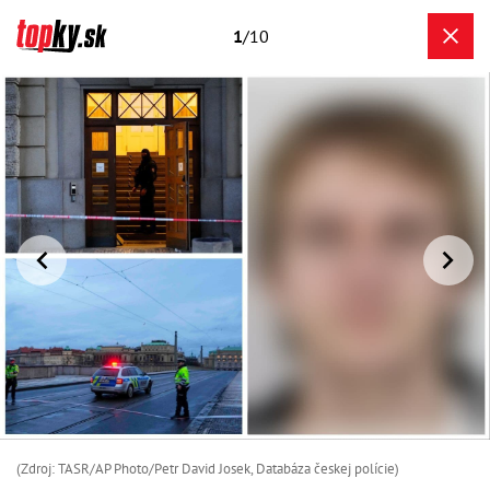
1
/10
(Zdroj: TASR/AP Photo/Petr David Josek, Databáza českej polície)