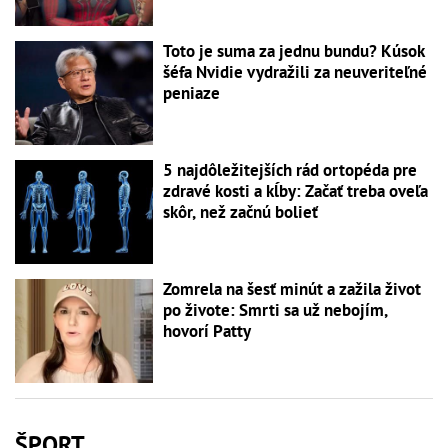
Toto je suma za jednu bundu? Kúsok
šéfa Nvidie vydražili za neuveriteľné
peniaze
5 najdôležitejších rád ortopéda pre
zdravé kosti a kĺby: Začať treba oveľa
skôr, než začnú bolieť
Zomrela na šesť minút a zažila život
po živote: Smrti sa už nebojím,
hovorí Patty
ŠPORT