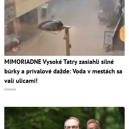
MIMORIADNE Vysoké Tatry zasiahli silné
búrky a prívalové dažde: Voda v mestách sa
valí ulicami!
Domáce