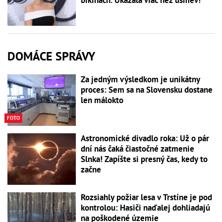
bikinách. Ukázala viac než úsmev!
DOMÁCE SPRÁVY
Za jedným výsledkom je unikátny
proces: Sem sa na Slovensku dostane
len málokto
FOTO
Astronomické divadlo roka: Už o pár
dní nás čaká čiastočné zatmenie
Slnka! Zapíšte si presný čas, kedy to
začne
Rozsiahly požiar lesa v Trstíne je pod
kontrolou: Hasiči naďalej dohliadajú
na poškodené územie