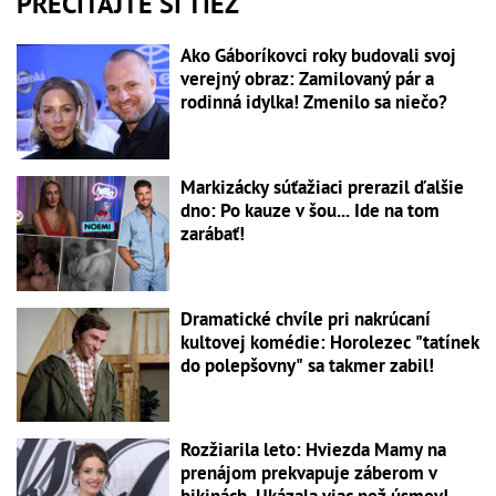
PREČÍTAJTE SI TIEŽ
Ako Gáboríkovci roky budovali svoj
verejný obraz: Zamilovaný pár a
rodinná idylka! Zmenilo sa niečo?
Markizácky súťažiaci prerazil ďalšie
dno: Po kauze v šou... Ide na tom
zarábať!
Dramatické chvíle pri nakrúcaní
kultovej komédie: Horolezec "tatínek
do polepšovny" sa takmer zabil!
Rozžiarila leto: Hviezda Mamy na
prenájom prekvapuje záberom v