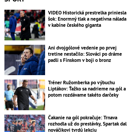
VIDEO Historická prestrelka priniesla
šok: Enormný tlak a negatívna nálada
v kabíne českého giganta
Ani dvojgólové vedenie po prvej
tretine nestačilo: Slováci po dráme
padli s Fínskom v boji o bronz
Tréner Ružomberka po výbuchu
Liptákov: Ťažko sa nadrieme na gól a
potom rozdávame takéto darčeky
Čakanie na gól pokračuje: Trnava
rozhodla už do prestávky, Spartak dal
nováčikovi tvrdú lekciu