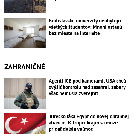
Bratislavské univerzity neubytujú
všetkých študentov: Mnohí ostanú
bez miesta na internáte
ZAHRANIČNÉ
Agenti ICE pod kamerami: USA chcú
zvýšiť kontrolu nad zásahmi, zábery
však nemusia zverejniť
Turecko láka Egypt do novej obrannej
aliancie: K trojici krajín sa môže
pridať ďalšia veľmoc