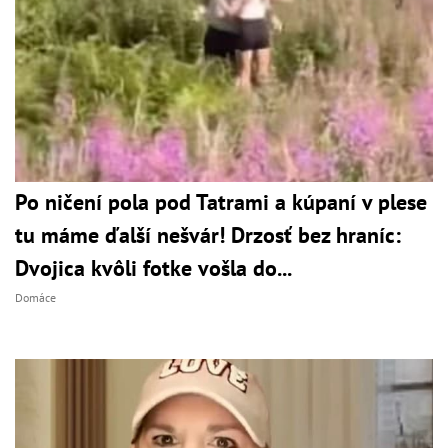
Po ničení pola pod Tatrami a kúpaní v plese
tu máme ďalší nešvár! Drzosť bez hraníc:
Dvojica kvôli fotke vošla do...
Domáce