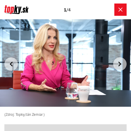
1
/4
(Zdroj: Topky/Ján Zemiar )