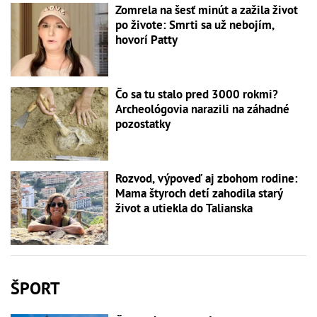
Zomrela na šesť minút a zažila život
po živote: Smrti sa už nebojím,
hovorí Patty
Čo sa tu stalo pred 3000 rokmi?
Archeológovia narazili na záhadné
pozostatky
Rozvod, výpoveď aj zbohom rodine:
Mama štyroch detí zahodila starý
život a utiekla do Talianska
ŠPORT