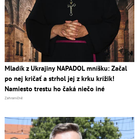
Mladík z Ukrajiny NAPADOL mníšku: Začal
po nej kričať a strhol jej z krku krížik!
Namiesto trestu ho čaká niečo iné
Zahraničné