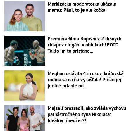
Markizácka moderátorka ukázala
mamu: Páni, to je ale kočka!
Premiéra filmu Bojovník: Z drsných
chlapov elegáni v oblekoch! FOTO
Takto im to pristane...
Meghan oslávila 45 rokov, kráľovská
rodina sa na ňu vykašľala! Prišlo jej
jediné prianie od...
Majself prezradil, ako zvláda výchovu
pätnásťročného syna Nikolasa:
Ideálny tínedžer?!