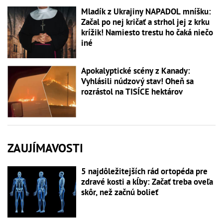
Mladík z Ukrajiny NAPADOL mníšku:
Začal po nej kričať a strhol jej z krku
krížik! Namiesto trestu ho čaká niečo
iné
Apokalyptické scény z Kanady:
Vyhlásili núdzový stav! Oheň sa
rozrástol na TISÍCE hektárov
ZAUJÍMAVOSTI
5 najdôležitejších rád ortopéda pre
zdravé kosti a kĺby: Začať treba oveľa
skôr, než začnú bolieť