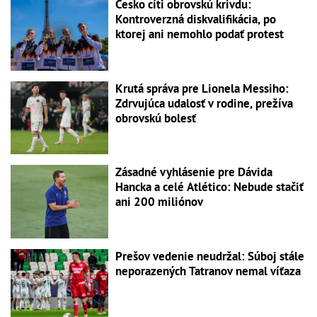
Česko cíti obrovskú krivdu:
Kontroverzná diskvalifikácia, po
ktorej ani nemohlo podať protest
Krutá správa pre Lionela Messiho:
Zdrvujúca udalosť v rodine, prežíva
obrovskú bolesť
Zásadné vyhlásenie pre Dávida
Hancka a celé Atlético: Nebude stačiť
ani 200 miliónov
Prešov vedenie neudržal: Súboj stále
neporazených Tatranov nemal víťaza