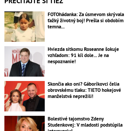
PREČÍTAJTE SI TIEŽ
FOTOhádanka: Za úsmevom skrývala
ťažký životný boj! Prešla si obdobím
temna...
Hviezda sitkomu Roseanne šokuje
vzhľadom: 91 kíl dole... Je na
nespoznanie!
Skončia ako oni? Gáboríkovci čelia
obrovskému tlaku: TIETO hokejové
manželstvá neprežili!
Bolestivé tajomstvo Zdeny
Studenkovej: V mladosti podstúpila
interrupciu!