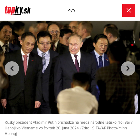
4
/5
Ruský prezident Vladimir Putin prichádza na medzinárodné letisko Noi Bai v
Hanoji vo Vietname vo štvrtok 20. júna 2024. (Zdroj: SITA/AP Photo/Minh
Hoang)