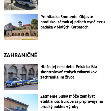
Prehliadka Smoleníc: Objavte
hradisko, zámok aj príbeh vynálezcu
padáka v Malých Karpatoch
ZAHRANIČNÉ
Niečo jej nesedelo: Pekárka išla
skontrolovať stálych zákazníkov,
zachránila im život
Zatmenie Slnka môže zamávať
elektrinou: Európa sa pripravuje na
prudký pokles výroby