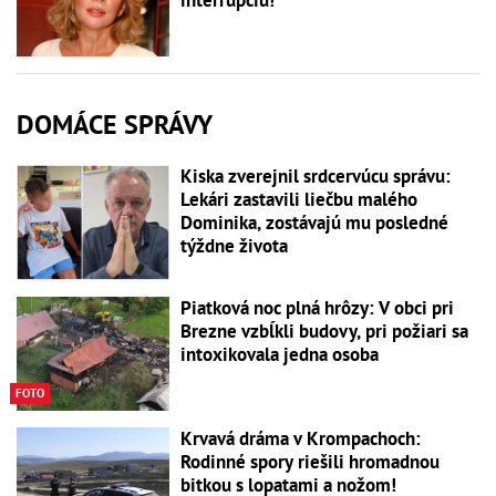
DOMÁCE SPRÁVY
Kiska zverejnil srdcervúcu správu:
Lekári zastavili liečbu malého
Dominika, zostávajú mu posledné
týždne života
Piatková noc plná hrôzy: V obci pri
Brezne vzbĺkli budovy, pri požiari sa
intoxikovala jedna osoba
FOTO
Krvavá dráma v Krompachoch:
Rodinné spory riešili hromadnou
bitkou s lopatami a nožom!