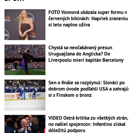
FOTO Vonnová ukázala super formu v
červených bikinách: Napriek zraneniu
si leto naplno užíva
Chystá sa neočakávaný presun
Uruguajčana do Anglicka? Do
Liverpoolu mieri kapitán Barcelony
Sen o finále sa rozplynul: Slováci po
dobrom úvode podľahli USA a zahrajú
si s Fínskom o bronz
VIDEO Ostrá kritika zo všetkých strán,
no našiel spojencov: Infantino získal
dôležitú podporu