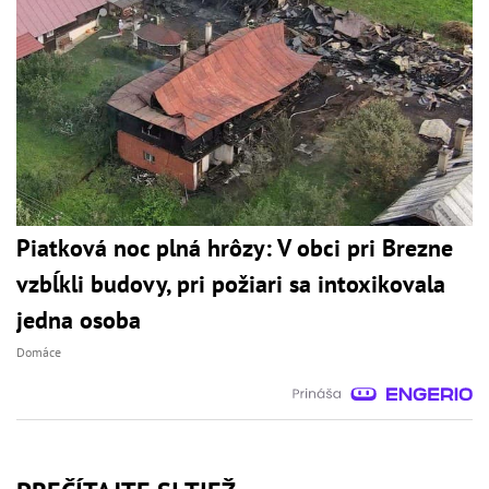
Piatková noc plná hrôzy: V obci pri Brezne
vzbĺkli budovy, pri požiari sa intoxikovala
jedna osoba
Domáce