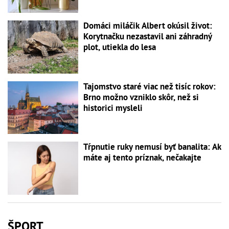
Domáci miláčik Albert okúsil život:
Korytnačku nezastavil ani záhradný
plot, utiekla do lesa
Tajomstvo staré viac než tisíc rokov:
Brno možno vzniklo skôr, než si
historici mysleli
Tŕpnutie ruky nemusí byť banalita: Ak
máte aj tento príznak, nečakajte
ŠPORT