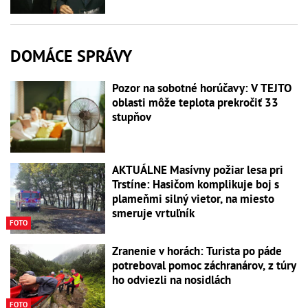
DOMÁCE SPRÁVY
Pozor na sobotné horúčavy: V TEJTO
oblasti môže teplota prekročiť 33
stupňov
AKTUÁLNE Masívny požiar lesa pri
Trstíne: Hasičom komplikuje boj s
plameňmi silný vietor, na miesto
smeruje vrtuľník
FOTO
Zranenie v horách: Turista po páde
potreboval pomoc záchranárov, z túry
ho odviezli na nosidlách
FOTO