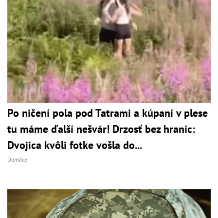
Po ničení pola pod Tatrami a kúpaní v plese
tu máme ďalší nešvár! Drzosť bez hraníc:
Dvojica kvôli fotke vošla do...
Domáce