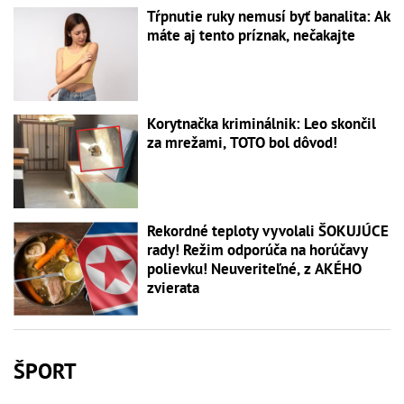
Tŕpnutie ruky nemusí byť banalita: Ak
máte aj tento príznak, nečakajte
Korytnačka kriminálnik: Leo skončil
za mrežami, TOTO bol dôvod!
Rekordné teploty vyvolali ŠOKUJÚCE
rady! Režim odporúča na horúčavy
polievku! Neuveriteľné, z AKÉHO
zvierata
ŠPORT