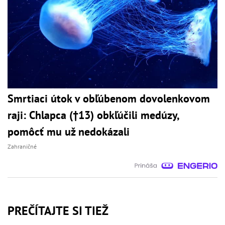
Smrtiaci útok v obľúbenom dovolenkovom
raji: Chlapca (†13) obkľúčili medúzy,
pomôcť mu už nedokázali
Zahraničné
PREČÍTAJTE SI TIEŽ