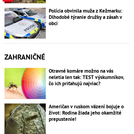
Polícia obvinila muža z Kežmarku:
Dlhodobé týranie družky a zásah v
obci
ZAHRANIČNÉ
Otravné komáre možno na vás
neletia len tak: TEST výskumníkov,
čo ich priťahujú najviac?
Američan v ruskom väzení bojuje o
život: Rodina žiada jeho okamžité
prepustenie!