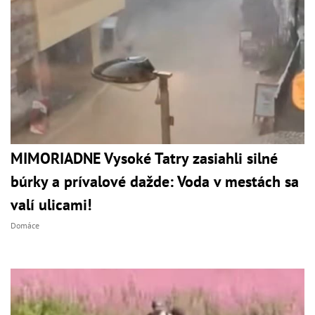
MIMORIADNE Vysoké Tatry zasiahli silné
búrky a prívalové dažde: Voda v mestách sa
valí ulicami!
Domáce