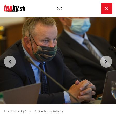
2
/2
Juraj Kliment (Zdroj: TASR – Jakub Kotian )