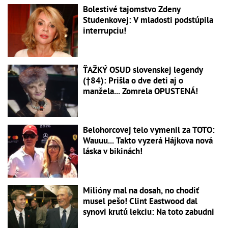
Bolestivé tajomstvo Zdeny
Studenkovej: V mladosti podstúpila
interrupciu!
ŤAŽKÝ OSUD slovenskej legendy
(†84): Prišla o dve deti aj o
manžela... Zomrela OPUSTENÁ!
Belohorcovej telo vymenil za TOTO:
Wauuu... Takto vyzerá Hájkova nová
láska v bikinách!
Milióny mal na dosah, no chodiť
musel pešo! Clint Eastwood dal
synovi krutú lekciu: Na toto zabudni