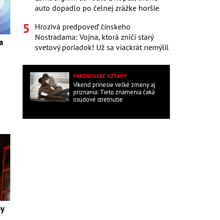
auto dopadlo po čelnej zrážke horšie
Hrozivá predpoveď čínskeho
Nostradama: Vojna, ktorá zničí starý
a
svetový poriadok! Už sa viackrát nemýlil
PARTNERSKÉ VZŤAHY
Víkend prinesie veľké zmeny aj
priznania: Tieto znamenia čaká
osudové stretnutie
ny