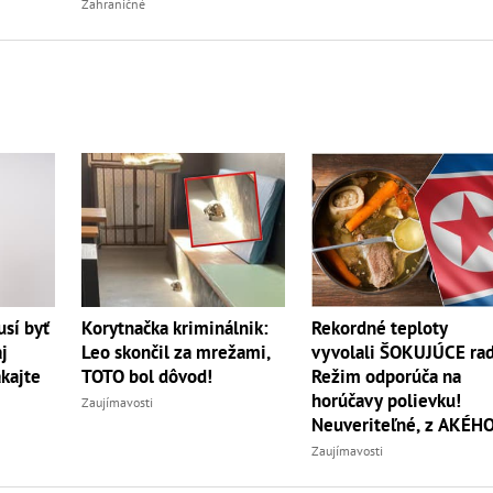
Zahraničné
Korytnačka kriminálnik:
sí byť
Rekordné teploty
Leo skončil za mrežami,
j
vyvolali ŠOKUJÚCE rad
TOTO bol dôvod!
akajte
Režim odporúča na
horúčavy polievku!
Zaujímavosti
Neuveriteľné, z AKÉH
zvierata
Zaujímavosti