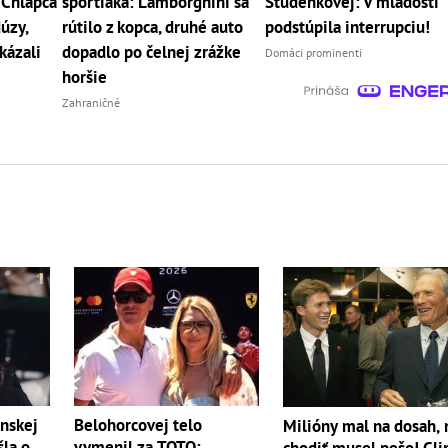
 Chlapca
športiaka: Lamborghini sa
Studenkovej: V mladosti
úzy,
rútilo z kopca, druhé auto
podstúpila interrupciu!
kázali
dopadlo po čelnej zrážke
Domáci prominenti
horšie
Zahraničné
nskej
Belohorcovej telo
Milióny mal na dosah, 
šla o
vymenil za TOTO:
chodiť musel pešo! Cli