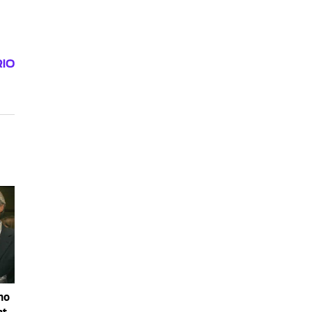
no
nt