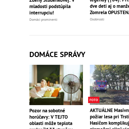
dve deti aj o manže
mladosti podstúpila
Zomrela OPUSTEN
interrupciu!
Osobnosti
Domáci prominenti
DOMÁCE SPRÁVY
FOTO
AKTUÁLNE Masívn
Pozor na sobotné
požiar lesa pri Trst
horúčavy: V TEJTO
Hasičom komplikuj
oblasti môže teplota