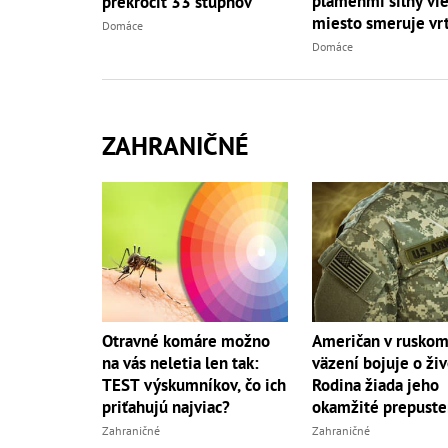
plameňmi silný vieto
prekročiť 33 stupňov
miesto smeruje vrt
Domáce
Domáce
ZAHRANIČNÉ
Otravné komáre možno
Američan v rusko
na vás neletia len tak:
väzení bojuje o živ
TEST výskumníkov, čo ich
Rodina žiada jeho
priťahujú najviac?
okamžité prepuste
Zahraničné
Zahraničné