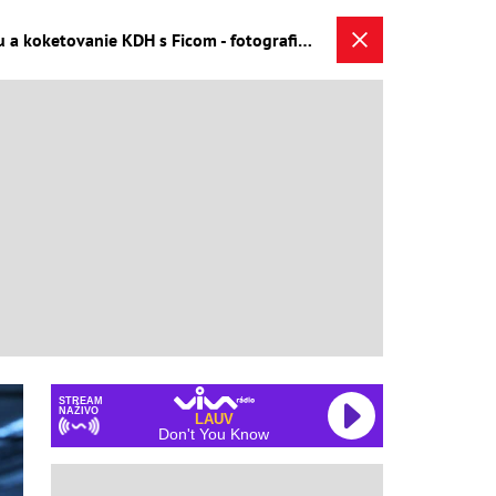
VIDEOROZHOVOR Líder SaS Gröhling sa obul do politikov: Fúkanie v parlamente, tajný plán Smeru a koketovanie KDH s Ficom - fotografia 2/4
STREAM
NAŽIVO
LAUV
Don't You Know