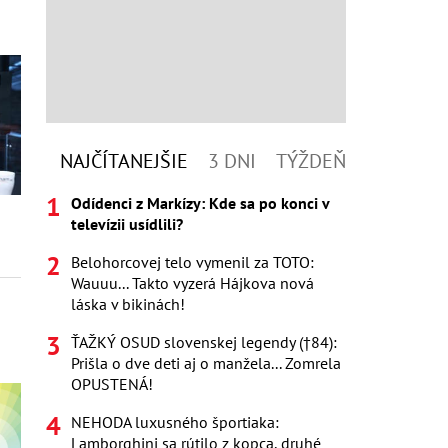
NAJČÍTANEJŠIE
3 DNI
TÝŽDEŇ
Odídenci z Markízy: Kde sa po konci v
televízii usídlili?
Belohorcovej telo vymenil za TOTO:
Wauuu... Takto vyzerá Hájkova nová
láska v bikinách!
ŤAŽKÝ OSUD slovenskej legendy (†84):
Prišla o dve deti aj o manžela... Zomrela
OPUSTENÁ!
NEHODA luxusného športiaka:
Lamborghini sa rútilo z kopca, druhé