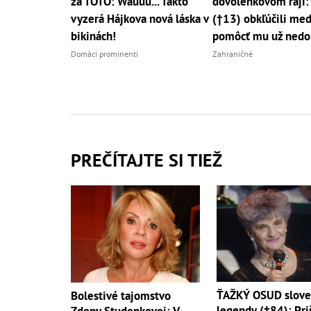
za TOTO: Wauuu... Takto
dovolenkovom raji:
vyzerá Hájkova nová láska v
(†13) obkľúčili med
bikinách!
pomôcť mu už nedo
Domáci prominenti
Zahraničné
PREČÍTAJTE SI TIEŽ
ŤAŽKÝ OSUD slove
Bolestivé tajomstvo
legendy (†84): Pri
Zdeny Studenkovej: V