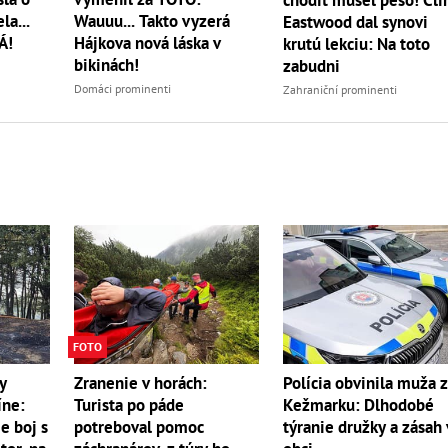
la...
Wauuu... Takto vyzerá
Eastwood dal synovi
Á!
Hájkova nová láska v
krutú lekciu: Na toto
bikinách!
zabudni
Domáci prominenti
Zahraniční prominenti
FOTO
y
Zranenie v horách:
Polícia obvinila muža 
íne:
Turista po páde
Kežmarku: Dlhodobé
e boj s
potreboval pomoc
týranie družky a zásah 