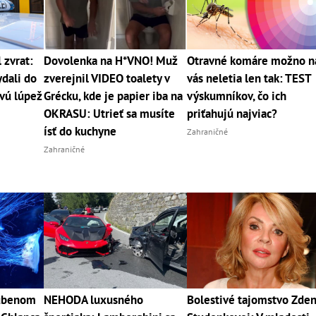
 zvrat:
Dovolenka na H*VNO! Muž
Otravné komáre možno n
dali do
zverejnil VIDEO toalety v
vás neletia len tak: TEST
vú lúpež
Grécku, kde je papier iba na
výskumníkov, čo ich
OKRASU: Utrieť sa musíte
priťahujú najviac?
ísť do kuchyne
Zahraničné
Zahraničné
ľúbenom
NEHODA luxusného
Bolestivé tajomstvo Zde