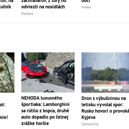
r, na
záchranárov, z túry ho
obci
uľník
odviezli na nosidlách
Prešov
Domáce
NEHODA luxusného
m
Dron s výbušninou na
športiaka: Lamborghini
ot:
letisku vyvolal spor:
sa rútilo z kopca, druhé
Rusko hovorí o provoká
auto dopadlo po čelnej
nie!
Kyjeva
zrážke horšie
Zahraničné