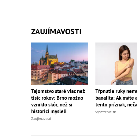
ZAUJÍMAVOSTI
Tajomstvo staré viac než
Tŕpnutie ruky nemu
tisíc rokov: Brno možno
banalita: Ak máte a
vzniklo skôr, než si
tento príznak, neč
historici mysleli
vysetrenie.sk
Zaujímavosti