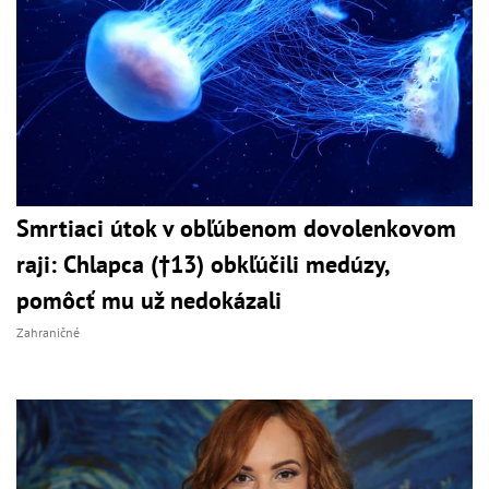
Smrtiaci útok v obľúbenom dovolenkovom
raji: Chlapca (†13) obkľúčili medúzy,
pomôcť mu už nedokázali
Zahraničné