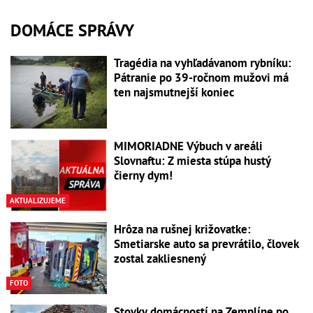
DOMÁCE SPRÁVY
Tragédia na vyhľadávanom rybníku:
Pátranie po 39-ročnom mužovi má
ten najsmutnejší koniec
MIMORIADNE Výbuch v areáli
Slovnaftu: Z miesta stúpa hustý
čierny dym!
AKTUALIZUJEME
Hrôza na rušnej križovatke:
Smetiarske auto sa prevrátilo, človek
zostal zakliesnený
FOTO
Stovky domácností na Zemplíne po