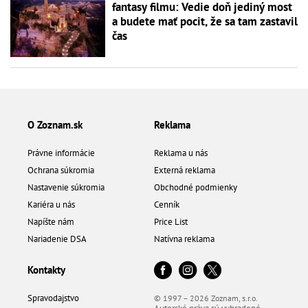
fantasy filmu: Vedie doň jediný most
a budete mať pocit, že sa tam zastavil
čas
O Zoznam.sk
Reklama
Právne informácie
Reklama u nás
Ochrana súkromia
Externá reklama
Nastavenie súkromia
Obchodné podmienky
Kariéra u nás
Cenník
Napíšte nám
Price List
Nariadenie DSA
Natívna reklama
Kontakty
Spravodajstvo
© 1997 – 2026 Zoznam, s.r.o.