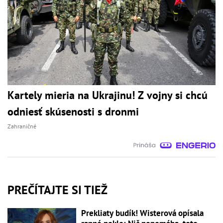
Kartely mieria na Ukrajinu! Z vojny si chcú
odniesť skúsenosti s dronmi
Zahraničné
PREČÍTAJTE SI TIEŽ
Prekliaty budík! Wisterová opísala