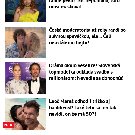
ranné peklo: Nič nepomáha, toto
musí maskovať
Česká moderátorka už roky randí so
slávnou speváčkou, ale... Čelí
neustálemu hejtu!
Dráma okolo veselice! Slovenská
topmodelka odkladá svadbu s
milionárom: Nevedia sa dohodnúť
Leoš Mareš odhodil tričko aj
hanblivosť! Také telo sa len tak
nevidí, on že má 50?!
FOTO