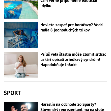
vám verne pripomenie exotickú
idylku
Neviete zaspať pre horúčavy? Vedci
radia 8 jednoduchých trikov
Príliš veľa šťastia môže zlomiť srdce:
Lekári opísali zriedkavý syndróm!
Napodobňuje infarkt
ŠPORT
Haraslín na odchode zo Sparty?
Slovenský reprezentant má na stole