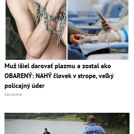
Muž išiel darovať plazmu a zostal ako
OBARENÝ: NAHÝ človek v strope, veľký
policajný úder
Zahraničné