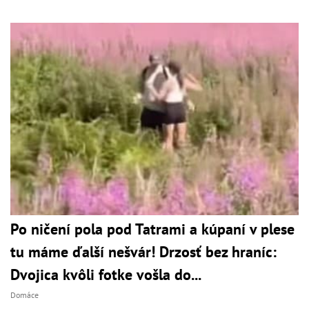
Po ničení pola pod Tatrami a kúpaní v plese
tu máme ďalší nešvár! Drzosť bez hraníc:
Dvojica kvôli fotke vošla do...
Domáce