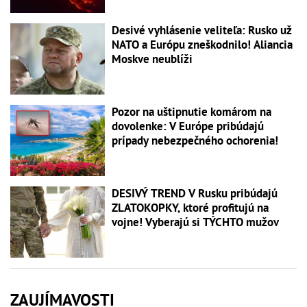
Desivé vyhlásenie veliteľa: Rusko už
NATO a Európu zneškodnilo! Aliancia
Moskve neublíži
Pozor na uštipnutie komárom na
dovolenke: V Európe pribúdajú
prípady nebezpečného ochorenia!
DESIVÝ TREND V Rusku pribúdajú
ZLATOKOPKY, ktoré profitujú na
vojne! Vyberajú si TÝCHTO mužov
ZAUJÍMAVOSTI