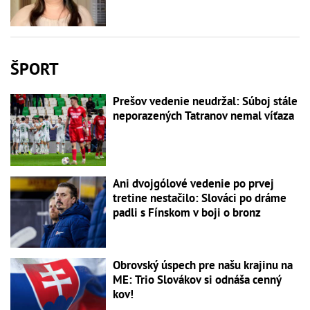
ŠPORT
Prešov vedenie neudržal: Súboj stále
neporazených Tatranov nemal víťaza
Ani dvojgólové vedenie po prvej
tretine nestačilo: Slováci po dráme
padli s Fínskom v boji o bronz
Obrovský úspech pre našu krajinu na
ME: Trio Slovákov si odnáša cenný
kov!