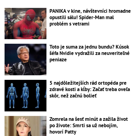
PANIKA v kine, návštevníci hromadne
opustili sálu! Spider-Man mal
problém s vetrami
Toto je suma za jednu bundu? Kúsok
šéfa Nvidie vydražili za neuveriteľné
peniaze
5 najdôležitejších rád ortopéda pre
zdravé kosti a kĺby: Začať treba oveľa
skôr, než začnú bolieť
Zomrela na šesť minút a zažila život
po živote: Smrti sa už nebojím,
hovorí Patty