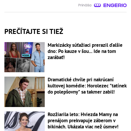
PREČÍTAJTE SI TIEŽ
Markizácky súťažiaci prerazil ďalšie
dno: Po kauze v šou... Ide na tom
zarábať!
Dramatické chvíle pri nakrúcaní
kultovej komédie: Horolezec "tatínek
do polepšovny" sa takmer zabil!
Rozžiarila leto: Hviezda Mamy na
prenájom prekvapuje záberom v
bikinách. Ukázala viac než úsmev!