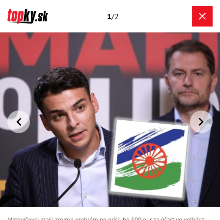
1
/2
Matovičovci majú zrejme problém po prísľube 500 eur za účasť vo voľbách.