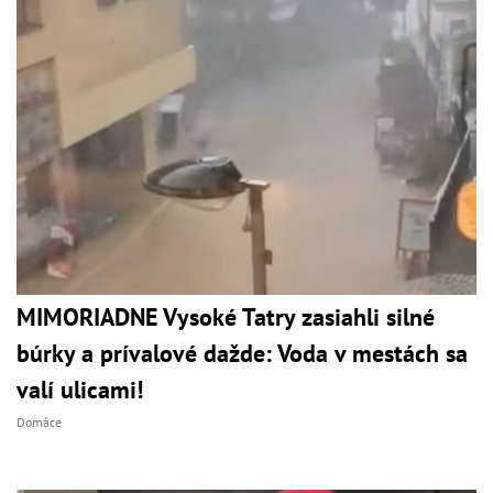
MIMORIADNE Vysoké Tatry zasiahli silné
búrky a prívalové dažde: Voda v mestách sa
valí ulicami!
Domáce