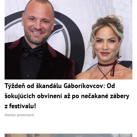
Týždeň od škandálu Gáboríkovcov: Od
šokujúcich obvinení až po nečakané zábery
z festivalu!
Domáci prominenti