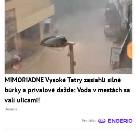
MIMORIADNE Vysoké Tatry zasiahli silné
búrky a prívalové dažde: Voda v mestách sa
valí ulicami!
Domáce