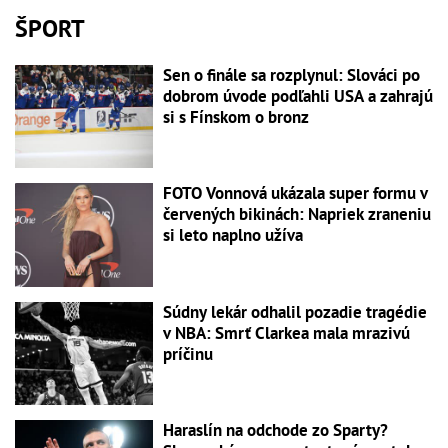
ŠPORT
Sen o finále sa rozplynul: Slováci po
dobrom úvode podľahli USA a zahrajú
si s Fínskom o bronz
FOTO Vonnová ukázala super formu v
červených bikinách: Napriek zraneniu
si leto naplno užíva
Súdny lekár odhalil pozadie tragédie
v NBA: Smrť Clarkea mala mrazivú
príčinu
Haraslín na odchode zo Sparty?