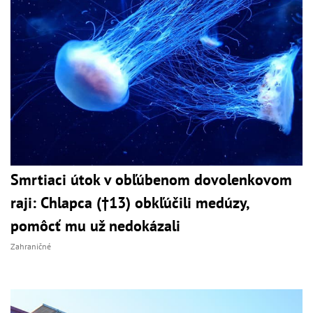
Smrtiaci útok v obľúbenom dovolenkovom
raji: Chlapca (†13) obkľúčili medúzy,
pomôcť mu už nedokázali
Zahraničné