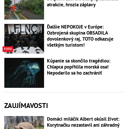
atrakcie, hrozia záplavy
Ďalšie NEPOKOJE v Európe:
Ozbrojená skupina OBSADILA
dovolenkový raj, TOTO odkazuje
všetkým turistom!
FOTO
Kúpanie sa skončilo tragédiou:
Chlapca popŕhlila morská osa!
Nepodarilo sa ho zachrániť
ZAUJÍMAVOSTI
Domáci miláčik Albert okúsil život:
Korytnačku nezastavil ani záhradný