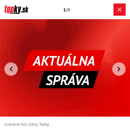
1
/6
Ilustračné foto (Zdroj: Topky)