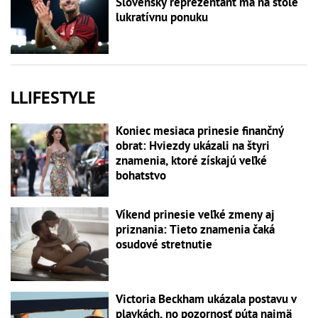
Slovenský reprezentant má na stole
lukratívnu ponuku
LLIFESTYLE
Koniec mesiaca prinesie finančný
obrat: Hviezdy ukázali na štyri
znamenia, ktoré získajú veľké
bohatstvo
Víkend prinesie veľké zmeny aj
priznania: Tieto znamenia čaká
osudové stretnutie
Victoria Beckham ukázala postavu v
plavkách, no pozornosť púta najmä