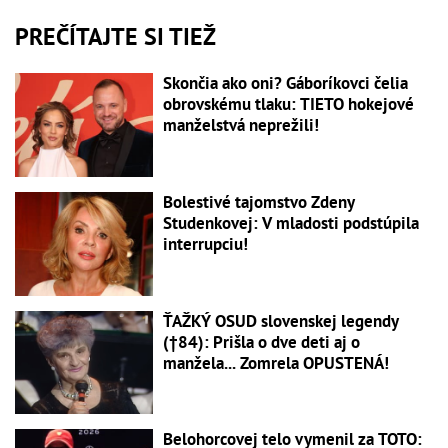
PREČÍTAJTE SI TIEŽ
Skončia ako oni? Gáboríkovci čelia
obrovskému tlaku: TIETO hokejové
manželstvá neprežili!
Bolestivé tajomstvo Zdeny
Studenkovej: V mladosti podstúpila
interrupciu!
ŤAŽKÝ OSUD slovenskej legendy
(†84): Prišla o dve deti aj o
manžela... Zomrela OPUSTENÁ!
Belohorcovej telo vymenil za TOTO: