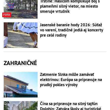
Trstíne: Hasičom komplikuje boj s
plameňmi silný vietor, na miesto
smeruje vrtuľník
FOTO
Jasenské baranie hody 2026: Súťaž
vo varení, tradičné jedlá aj koncerty
pre celé rodiny
ZAHRANIČNÉ
Zatmenie Slnka môže zamávať
elektrinou: Európa sa pripravuje na
prudký pokles výroby
Čína sa pripravuje na silný tajfún
Dolphin: Zatvára školy aj turistické