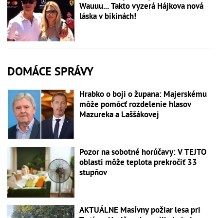
Wauuu... Takto vyzerá Hájkova nová
láska v bikinách!
DOMÁCE SPRÁVY
Hrabko o boji o župana: Majerskému
môže pomôcť rozdelenie hlasov
Mazureka a Laššákovej
Pozor na sobotné horúčavy: V TEJTO
oblasti môže teplota prekročiť 33
stupňov
AKTUÁLNE Masívny požiar lesa pri