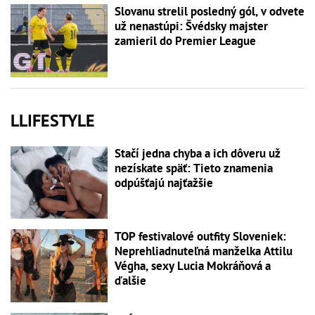
Slovanu strelil posledný gól, v odvete
už nenastúpi: Švédsky majster
zamieril do Premier League
LLIFESTYLE
Stačí jedna chyba a ich dôveru už
nezískate späť: Tieto znamenia
odpúšťajú najťažšie
TOP festivalové outfity Sloveniek:
Neprehliadnuteľná manželka Attilu
Végha, sexy Lucia Mokráňová a
ďalšie