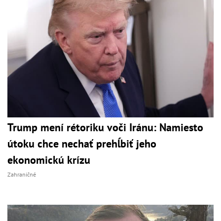
Trump mení rétoriku voči Iránu: Namiesto
útoku chce nechať prehĺbiť jeho
ekonomickú krízu
Zahraničné