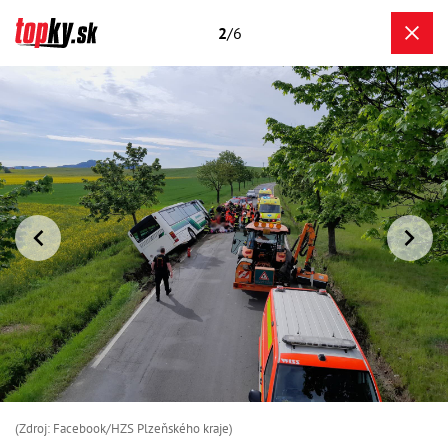
2
/6
(Zdroj: Facebook/HZS Plzeňského kraje)