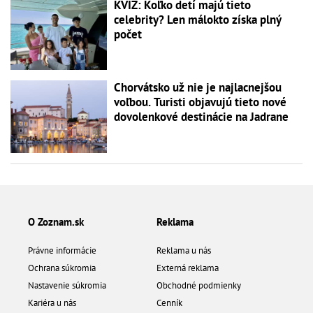
KVÍZ: Koľko detí majú tieto
celebrity? Len málokto získa plný
počet
Chorvátsko už nie je najlacnejšou
voľbou. Turisti objavujú tieto nové
dovolenkové destinácie na Jadrane
O Zoznam.sk
Reklama
Právne informácie
Reklama u nás
Ochrana súkromia
Externá reklama
Nastavenie súkromia
Obchodné podmienky
Kariéra u nás
Cenník