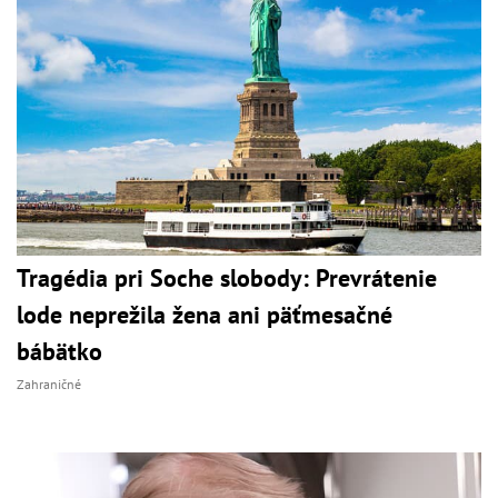
Tragédia pri Soche slobody: Prevrátenie
lode neprežila žena ani päťmesačné
bábätko
Zahraničné