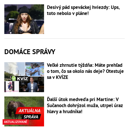
Desivý pád speváckej hviezdy: Ups,
toto nebolo v pláne!
DOMÁCE SPRÁVY
Veľké zhrnutie týždňa: Máte prehľad
o tom, čo sa okolo nás deje? Otestuje
sa v KVÍZE
Ďalší útok medveďa pri Martine: V
Sučanoch dohrýzol muža, utrpel úraz
hlavy a hrudníka!
AKTUALIZOVANÉ