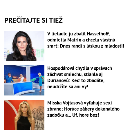
PREČÍTAJTE SI TIEŽ
V lietadle ju zbalil Hasselhoff,
odmietla Matrix a chcela vlastnú
smrť: Dnes randí s láskou z mladosti!
Hospodárová chytila v správach
záchvat smiechu, stiahla aj
Ďurianovú: Keď to zbadáte,
neudržíte sa ani vy!
Misska Vojtasová vyťahuje sexi
zbrane: Horúce zábery dokonalého
zadočku a... Uf, hore bez!