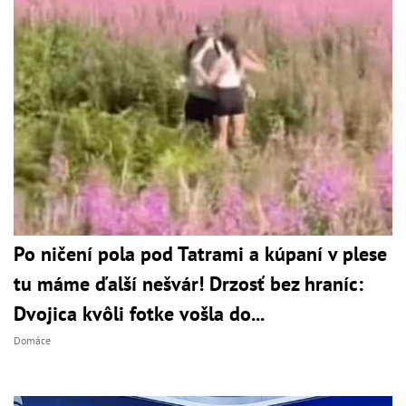
Po ničení pola pod Tatrami a kúpaní v plese
tu máme ďalší nešvár! Drzosť bez hraníc:
Dvojica kvôli fotke vošla do...
Domáce