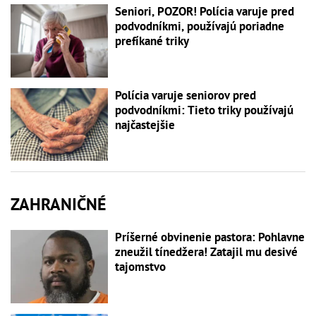
Seniori, POZOR! Polícia varuje pred
podvodníkmi, používajú poriadne
prefíkané triky
Polícia varuje seniorov pred
podvodníkmi: Tieto triky používajú
najčastejšie
ZAHRANIČNÉ
Príšerné obvinenie pastora: Pohlavne
zneužil tínedžera! Zatajil mu desivé
tajomstvo