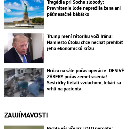
Tragédia pri Soche slobody:
Prevrátenie lode neprežila žena ani
päťmesačné bábätko
Trump mení rétoriku voči Iránu:
Namiesto útoku chce nechať prehĺbiť
jeho ekonomickú krízu
Hrôza na sále počas operácie: DESIVÉ
ZÁBERY počas zemetrasenia!
Sestričky lietali vzduchom, lekári sa
vrhli na pacienta
ZAUJÍMAVOSTI
Pichla vás včela? TOTO nerobte: