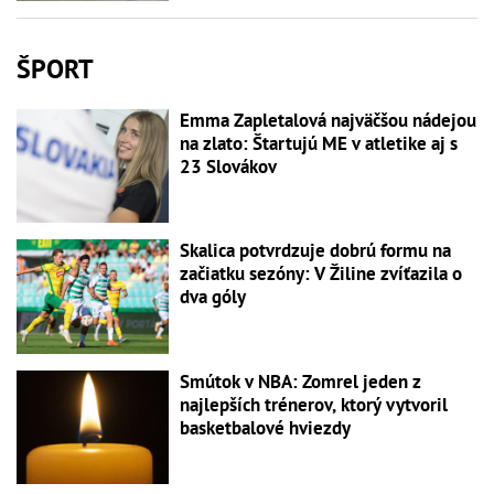
ŠPORT
Emma Zapletalová najväčšou nádejou
na zlato: Štartujú ME v atletike aj s
23 Slovákov
Skalica potvrdzuje dobrú formu na
začiatku sezóny: V Žiline zvíťazila o
dva góly
Smútok v NBA: Zomrel jeden z
najlepších trénerov, ktorý vytvoril
basketbalové hviezdy