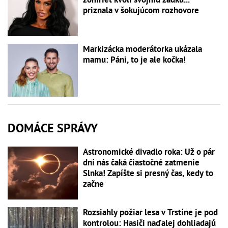
priznala v šokujúcom rozhovore
Markizácka moderátorka ukázala
mamu: Páni, to je ale kočka!
DOMÁCE SPRÁVY
Astronomické divadlo roka: Už o pár
dní nás čaká čiastočné zatmenie
Slnka! Zapíšte si presný čas, kedy to
začne
Rozsiahly požiar lesa v Trstíne je pod
kontrolou: Hasiči naďalej dohliadajú