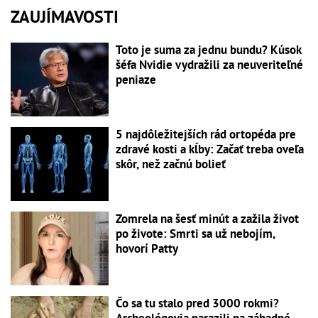
ZAUJÍMAVOSTI
Toto je suma za jednu bundu? Kúsok
šéfa Nvidie vydražili za neuveriteľné
peniaze
5 najdôležitejších rád ortopéda pre
zdravé kosti a kĺby: Začať treba oveľa
skôr, než začnú bolieť
Zomrela na šesť minút a zažila život
po živote: Smrti sa už nebojím,
hovorí Patty
Čo sa tu stalo pred 3000 rokmi?