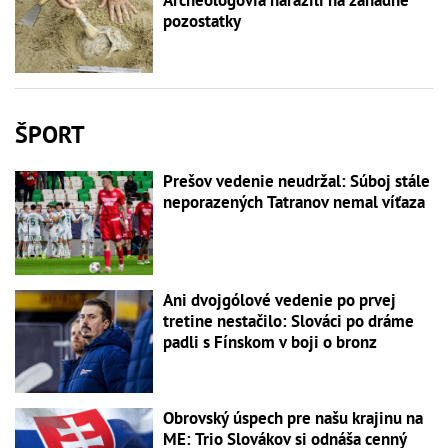
Archeológovia narazili na záhadné
pozostatky
ŠPORT
Prešov vedenie neudržal: Súboj stále
neporazených Tatranov nemal víťaza
Ani dvojgólové vedenie po prvej
tretine nestačilo: Slováci po dráme
padli s Fínskom v boji o bronz
Obrovský úspech pre našu krajinu na
ME: Trio Slovákov si odnáša cenný