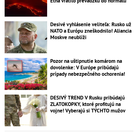
Etna vrátilo prevádzku do normálu
Desivé vyhlásenie veliteľa: Rusko už
NATO a Európu zneškodnilo! Aliancia
Moskve neublíži
Pozor na uštipnutie komárom na
dovolenke: V Európe pribúdajú
prípady nebezpečného ochorenia!
DESIVÝ TREND V Rusku pribúdajú
ZLATOKOPKY, ktoré profitujú na
vojne! Vyberajú si TÝCHTO mužov