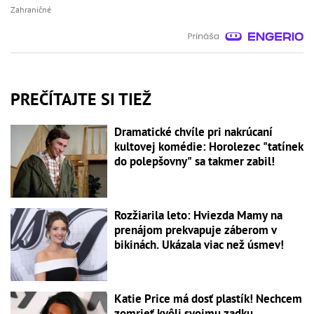
Zahraničné
PREČÍTAJTE SI TIEŽ
Dramatické chvíle pri nakrúcaní
kultovej komédie: Horolezec "tatínek
do polepšovny" sa takmer zabil!
Rozžiarila leto: Hviezda Mamy na
prenájom prekvapuje záberom v
bikinách. Ukázala viac než úsmev!
Katie Price má dosť plastík! Nechcem
zomrieť kvôli svojmu zadku...