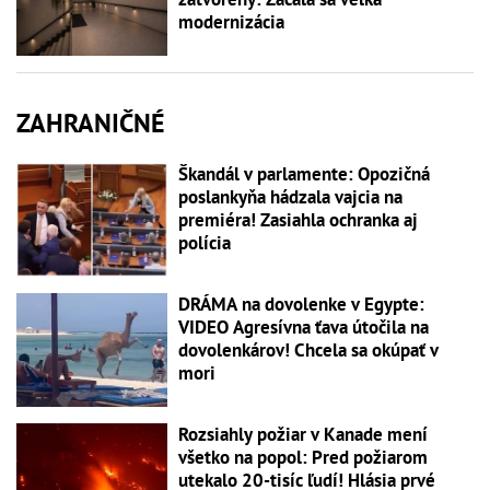
modernizácia
ZAHRANIČNÉ
Škandál v parlamente: Opozičná
poslankyňa hádzala vajcia na
premiéra! Zasiahla ochranka aj
polícia
DRÁMA na dovolenke v Egypte:
VIDEO Agresívna ťava útočila na
dovolenkárov! Chcela sa okúpať v
mori
Rozsiahly požiar v Kanade mení
všetko na popol: Pred požiarom
utekalo 20-tisíc ľudí! Hlásia prvé