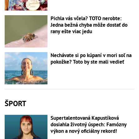
Pichla vás včela? TOTO nerobte:
Jedna bežná chyba môže dostať do
rany ešte viac jedu
Nechávate si po kúpaní v mori soľ na
pokožke? Toto by ste mali vedieť
ŠPORT
Supertalentovaná Kapustíková
dosiahla životný úspech: Famózny
výkon a nový oficiálny rekord!