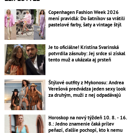
Copenhagen Fashion Week 2026
mení pravidlá: Do šatníkov sa vrátili
pastelové farby, šaty a vintage štýl
Je to oficiálne! Kristína Svarinská
potvrdila zásnuby: Jej srdce si získal
tento muž a ukázala aj prsteň
Štýlové outfity z Mykonosu: Andrea
Verešová predvádza jeden sexy look
za druhým, muži z nej odpadávajú
Horoskop na nový týždeň 10. 8. - 16.
8.: Jedno znamenie čaká prílev
peňazí, ďalšie pochopí, kto k nemu