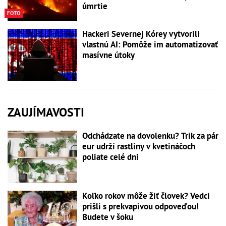
úmrtie
FOTO
Hackeri Severnej Kórey vytvorili
vlastnú AI: Pomôže im automatizovať
masívne útoky
ZAUJÍMAVOSTI
Odchádzate na dovolenku? Trik za pár
eur udrží rastliny v kvetináčoch
poliate celé dni
Koľko rokov môže žiť človek? Vedci
prišli s prekvapivou odpoveďou!
Budete v šoku