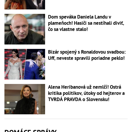
Dom speváka Daniela Landu v
plameňoch! Hasiči sa nestíhali diviť,
čo sa vlastne stalo!
Bizár spojený s Ronaldovou svadbou:
Uff, neveste spravili poriadne peklo!
Alena Heribanová už nemlčí! Ostrá
kritika politikov, útoky od hejterov a
TVRDÁ PRAVDA o Slovensku!