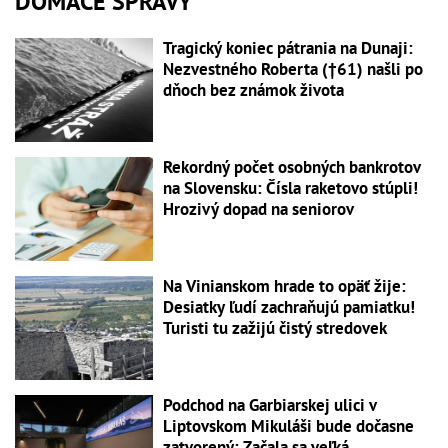
DOMÁCE SPRÁVY
Tragický koniec pátrania na Dunaji:
Nezvestného Roberta (†61) našli po
dňoch bez známok života
Rekordný počet osobných bankrotov
na Slovensku: Čísla raketovo stúpli!
Hrozivý dopad na seniorov
Na Vinianskom hrade to opäť žije:
Desiatky ľudí zachraňujú pamiatku!
Turisti tu zažijú čistý stredovek
Podchod na Garbiarskej ulici v
Liptovskom Mikuláši bude dočasne
zatvorený: Začala sa veľká