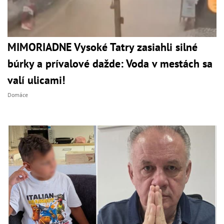
MIMORIADNE Vysoké Tatry zasiahli silné
búrky a prívalové dažde: Voda v mestách sa
valí ulicami!
Domáce