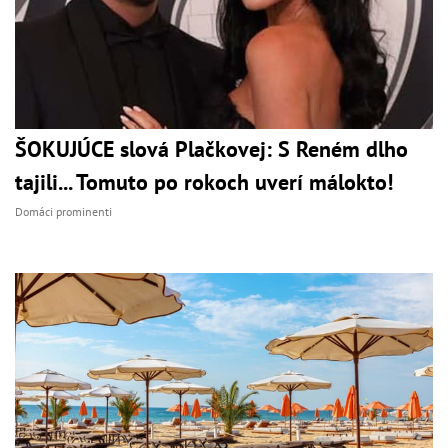
ŠOKUJÚCE slová Plačkovej: S Reném dlho
tajili... Tomuto po rokoch uverí málokto!
Domáci prominenti