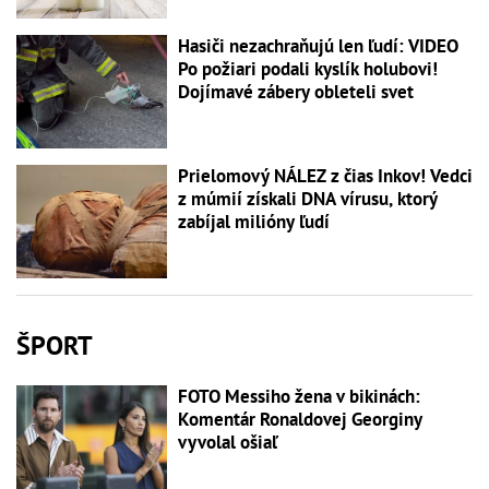
Hasiči nezachraňujú len ľudí: VIDEO
Po požiari podali kyslík holubovi!
Dojímavé zábery obleteli svet
Prielomový NÁLEZ z čias Inkov! Vedci
z múmií získali DNA vírusu, ktorý
zabíjal milióny ľudí
ŠPORT
FOTO Messiho žena v bikinách:
Komentár Ronaldovej Georginy
vyvolal ošiaľ