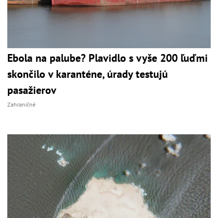
Ebola na palube? Plavidlo s vyše 200 ľuďmi
skončilo v karanténe, úrady testujú
pasažierov
Zahraničné