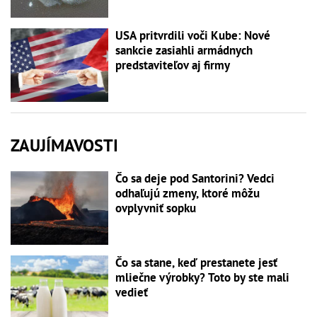
USA pritvrdili voči Kube: Nové
sankcie zasiahli armádnych
predstaviteľov aj firmy
ZAUJÍMAVOSTI
Čo sa deje pod Santorini? Vedci
odhaľujú zmeny, ktoré môžu
ovplyvniť sopku
Čo sa stane, keď prestanete jesť
mliečne výrobky? Toto by ste mali
vedieť