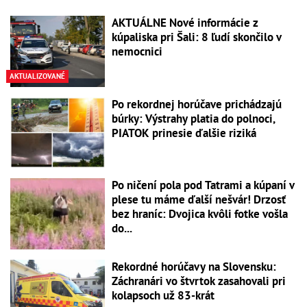
AKTUÁLNE Nové informácie z
kúpaliska pri Šali: 8 ľudí skončilo v
nemocnici
AKTUALIZOVANÉ
Po rekordnej horúčave prichádzajú
búrky: Výstrahy platia do polnoci,
PIATOK prinesie ďalšie riziká
Po ničení pola pod Tatrami a kúpaní v
plese tu máme ďalší nešvár! Drzosť
bez hraníc: Dvojica kvôli fotke vošla
do...
Rekordné horúčavy na Slovensku:
Záchranári vo štvrtok zasahovali pri
kolapsoch už 83-krát