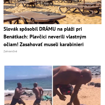
Slovák spôsobil DRÁMU na pláži pri
Benátkach: Plavčíci neverili vlastným
očiam! Zasahovať museli karabinieri
Zahraničné