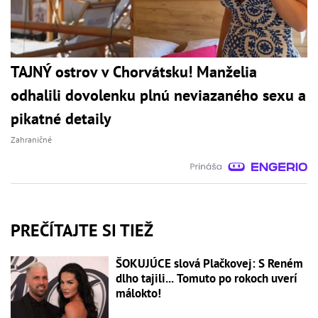
TAJNÝ ostrov v Chorvátsku! Manželia
odhalili dovolenku plnú neviazaného sexu a
pikatné detaily
Zahraničné
PREČÍTAJTE SI TIEŽ
ŠOKUJÚCE slová Plačkovej: S Reném
dlho tajili... Tomuto po rokoch uverí
málokto!