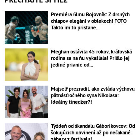
Premiéra filmu Bojovník: Z drsných
chlapov elegáni v oblekoch! FOTO
Takto im to pristane...
Meghan oslávila 45 rokov, kráľovská
rodina sa na ňu vykašľala! Prišlo jej
jediné prianie od...
Majself prezradil, ako zvláda výchovu
pätnásťročného syna Nikolasa:
Ideálny tínedžer?!
Týždeň od škandálu Gáboríkovcov: Od
šokujúcich obvinení až po nečakané
zábery z festivalu!