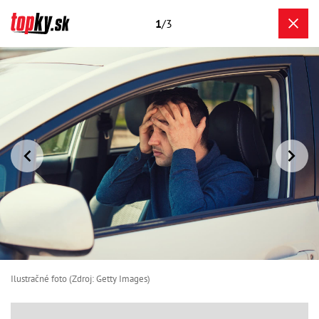
1
/3
Ilustračné foto (Zdroj: Getty Images)