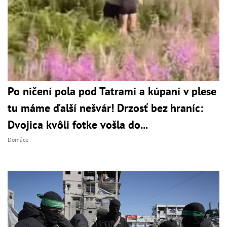
Po ničení pola pod Tatrami a kúpaní v plese
tu máme ďalší nešvár! Drzosť bez hraníc:
Dvojica kvôli fotke vošla do...
Domáce