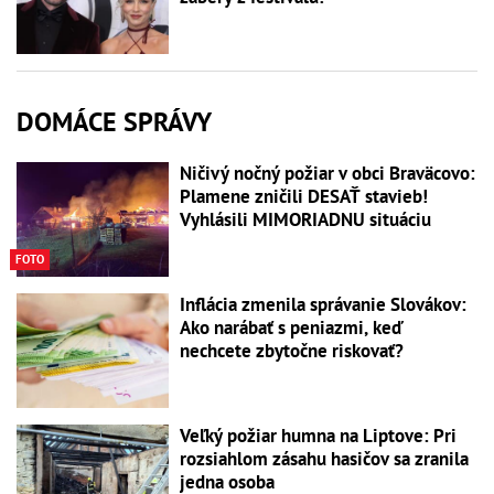
DOMÁCE SPRÁVY
Ničivý nočný požiar v obci Braväcovo:
Plamene zničili DESAŤ stavieb!
Vyhlásili MIMORIADNU situáciu
FOTO
Inflácia zmenila správanie Slovákov:
Ako narábať s peniazmi, keď
nechcete zbytočne riskovať?
Veľký požiar humna na Liptove: Pri
rozsiahlom zásahu hasičov sa zranila
jedna osoba