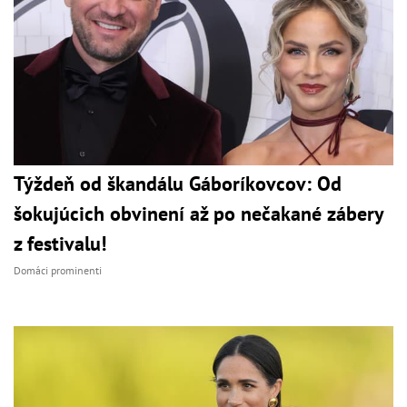
Týždeň od škandálu Gáboríkovcov: Od
šokujúcich obvinení až po nečakané zábery
z festivalu!
Domáci prominenti