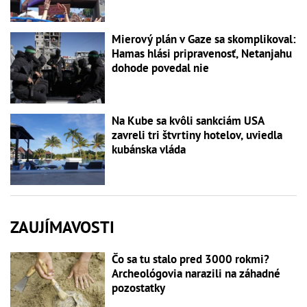
Mierový plán v Gaze sa skomplikoval:
Hamas hlási pripravenosť, Netanjahu
dohode povedal nie
Na Kube sa kvôli sankciám USA
zavreli tri štvrtiny hotelov, uviedla
kubánska vláda
ZAUJÍMAVOSTI
Čo sa tu stalo pred 3000 rokmi?
Archeológovia narazili na záhadné
pozostatky