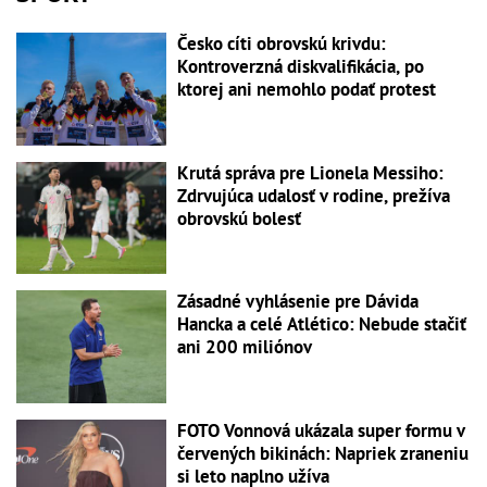
Česko cíti obrovskú krivdu:
Kontroverzná diskvalifikácia, po
ktorej ani nemohlo podať protest
Krutá správa pre Lionela Messiho:
Zdrvujúca udalosť v rodine, prežíva
obrovskú bolesť
Zásadné vyhlásenie pre Dávida
Hancka a celé Atlético: Nebude stačiť
ani 200 miliónov
FOTO Vonnová ukázala super formu v
červených bikinách: Napriek zraneniu
si leto naplno užíva