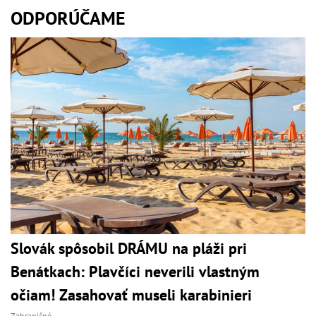
ODPORÚČAME
Slovák spôsobil DRÁMU na pláži pri
Benátkach: Plavčíci neverili vlastným
očiam! Zasahovať museli karabinieri
Zahraničné