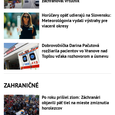
zachraňoval vrtuľník
Horúčavy opäť udierajú na Slovensku:
Meteorológovia vydali výstrahy pre
viaceré okresy
Dobrovoľníčka Darina Pačutová
rozžiarila pacientov vo Vranove nad
Topľou vďaka rozhovorom a úsmevu
ZAHRANIČNÉ
Po roku prišiel zlom: Záchranári
objavili päť tiel na mieste zmiznutia
horolezcov