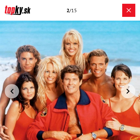
2
/15