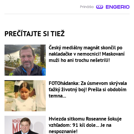
PREČÍTAJTE SI TIEŽ
Český mediálny magnát skončil po
nakladačke v nemocnici! Maskovaní
muži ho ani trochu nešetrili!
FOTOhádanka: Za úsmevom skrývala
ťažký životný boj! Prešla si obdobím
temna...
Hviezda sitkomu Roseanne šokuje
vzhľadom: 91 kíl dole... Je na
nespoznanie!