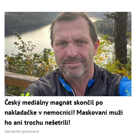
Český mediálny magnát skončil po
nakladačke v nemocnici! Maskovaní muži
ho ani trochu nešetrili!
Zahraniční prominenti