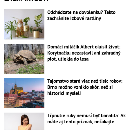
Odchádzate na dovolenku? Takto
zachránite izbové rastliny
Domáci miláčik Albert okúsil život:
Korytnačku nezastavil ani záhradný
plot, utiekla do lesa
Tajomstvo staré viac než tisíc rokov:
Brno možno vzniklo skôr, než si
historici mysleli
Tŕpnutie ruky nemusí byť banalita: Ak
máte aj tento príznak, nečakajte