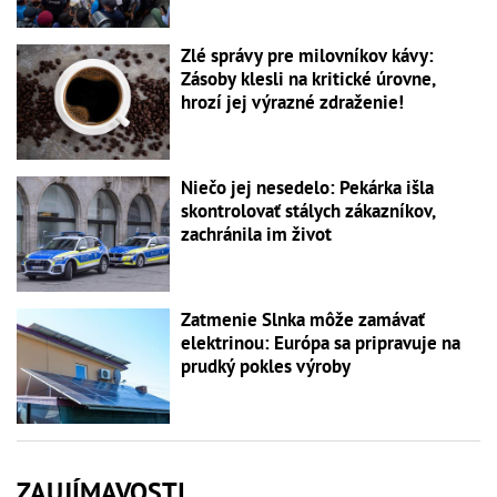
Zlé správy pre milovníkov kávy:
Zásoby klesli na kritické úrovne,
hrozí jej výrazné zdraženie!
Niečo jej nesedelo: Pekárka išla
skontrolovať stálych zákazníkov,
zachránila im život
Zatmenie Slnka môže zamávať
elektrinou: Európa sa pripravuje na
prudký pokles výroby
ZAUJÍMAVOSTI