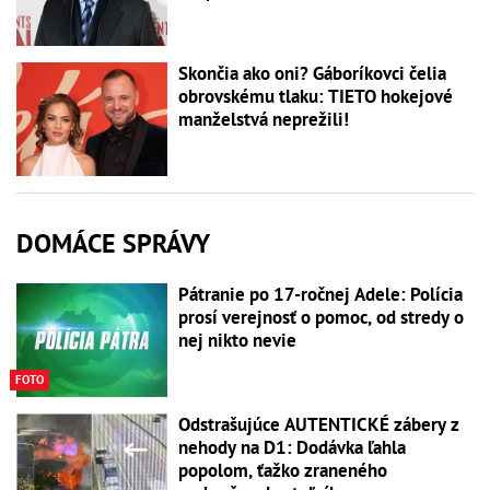
Skončia ako oni? Gáboríkovci čelia
obrovskému tlaku: TIETO hokejové
manželstvá neprežili!
DOMÁCE SPRÁVY
Pátranie po 17-ročnej Adele: Polícia
prosí verejnosť o pomoc, od stredy o
nej nikto nevie
FOTO
Odstrašujúce AUTENTICKÉ zábery z
nehody na D1: Dodávka ľahla
popolom, ťažko zraneného