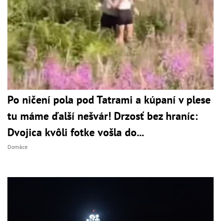
Po ničení pola pod Tatrami a kúpaní v plese
tu máme ďalší nešvár! Drzosť bez hraníc:
Dvojica kvôli fotke vošla do...
Domáce