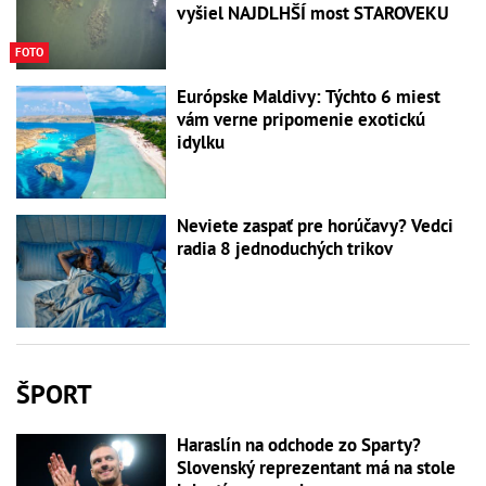
vyšiel NAJDLHŠÍ most STAROVEKU
FOTO
Európske Maldivy: Týchto 6 miest
vám verne pripomenie exotickú
idylku
Neviete zaspať pre horúčavy? Vedci
radia 8 jednoduchých trikov
ŠPORT
Haraslín na odchode zo Sparty?
Slovenský reprezentant má na stole