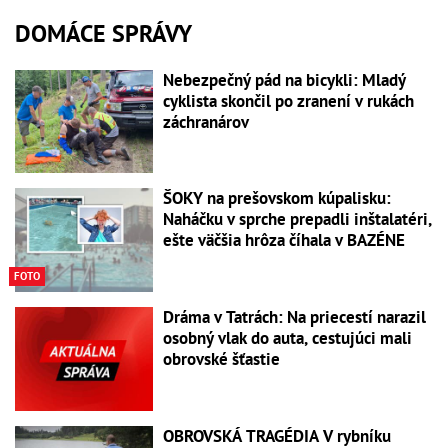
DOMÁCE SPRÁVY
Nebezpečný pád na bicykli: Mladý
cyklista skončil po zranení v rukách
záchranárov
ŠOKY na prešovskom kúpalisku:
Naháčku v sprche prepadli inštalatéri,
ešte väčšia hrôza číhala v BAZÉNE
FOTO
Dráma v Tatrách: Na priecestí narazil
osobný vlak do auta, cestujúci mali
obrovské šťastie
OBROVSKÁ TRAGÉDIA V rybníku