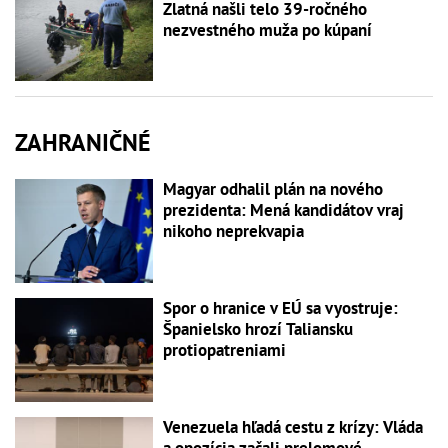
Zlatná našli telo 39-ročného
nezvestného muža po kúpaní
ZAHRANIČNÉ
Magyar odhalil plán na nového
prezidenta: Mená kandidátov vraj
nikoho neprekvapia
Spor o hranice v EÚ sa vyostruje:
Španielsko hrozí Taliansku
protiopatreniami
Venezuela hľadá cestu z krízy: Vláda
a opozícia začali prelomové