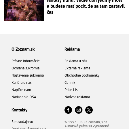
a budete mať pocit, že sa tam zastavil
čas
O Zoznam.sk
Reklama
Právne informácie
Reklama u nás
Ochrana súkromia
Externá reklama
Nastavenie súkromia
Obchodné podmienky
Kariéra u nás
Cenník
Napíšte nám
Price List
Nariadenie DSA
Natívna reklama
Kontakty
Spravodajstvo
© 1997 – 2026 Zoznam, s.r.o.
Autorské práva sú vyhradené.
Produktové oddelenie