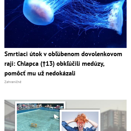
Smrtiaci útok v obľúbenom dovolenkovom
raji: Chlapca (†13) obkľúčili medúzy,
pomôcť mu už nedokázali
Zahraničné