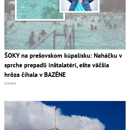
ŠOKY na prešovskom kúpalisku: Naháčku v
sprche prepadli inštalatéri, ešte väčšia
hrôza číhala v BAZÉNE
Domáce