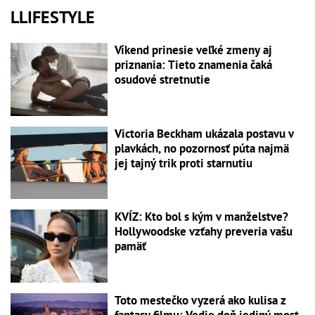
LLIFESTYLE
Víkend prinesie veľké zmeny aj
priznania: Tieto znamenia čaká
osudové stretnutie
Victoria Beckham ukázala postavu v
plavkách, no pozornosť púta najmä
jej tajný trik proti starnutiu
KVÍZ: Kto bol s kým v manželstve?
Hollywoodske vzťahy preveria vašu
pamäť
Toto mestečko vyzerá ako kulisa z
fantasy filmu: Vedie doň jediný most