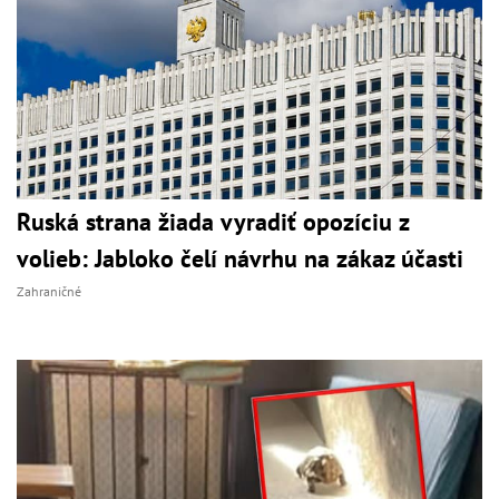
Ruská strana žiada vyradiť opozíciu z
volieb: Jabloko čelí návrhu na zákaz účasti
Zahraničné