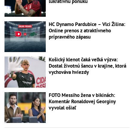
lukratívnu ponuku
HC Dynamo Pardubice – Vlci Žilina:
Online prenos z atraktívneho
prípravného zápasu
Košický klenot čaká veľká výzva:
Dostal životnú šancu v krajine, ktorá
vychováva hviezdy
FOTO Messiho žena v bikinách:
Komentár Ronaldovej Georginy
vyvolal ošiaľ