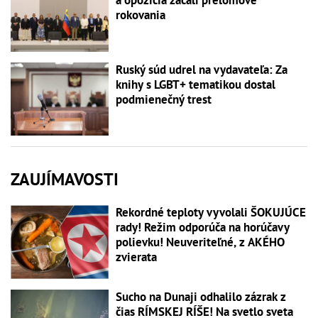
rokovania
Ruský súd udrel na vydavateľa: Za
knihy s LGBT+ tematikou dostal
podmienečný trest
ZAUJÍMAVOSTI
Rekordné teploty vyvolali ŠOKUJÚCE
rady! Režim odporúča na horúčavy
polievku! Neuveriteľné, z AKÉHO
zvierata
Sucho na Dunaji odhalilo zázrak z
čias RÍMSKEJ RÍŠE! Na svetlo sveta