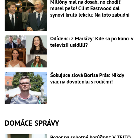
Milióny mal na dosah, no chodiť
musel pešo! Clint Eastwood dal
synovi krutú lekciu: Na toto zabudni
Odídenci z Markízy: Kde sa po konci v
televízii usídlili?
Šokujúce slová Borisa Prša: Nikdy
viac na dovolenku s rodičmi!
DOMÁCE SPRÁVY
Pozor na sobotné horúčavy: V TEJTO