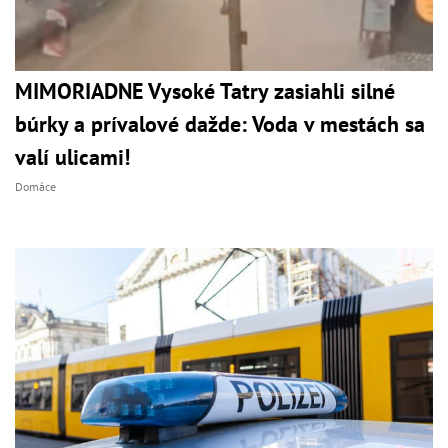
MIMORIADNE Vysoké Tatry zasiahli silné
búrky a prívalové dažde: Voda v mestách sa
valí ulicami!
Domáce