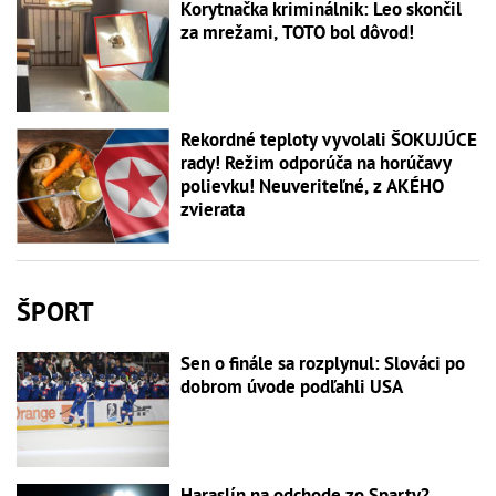
Korytnačka kriminálnik: Leo skončil
za mrežami, TOTO bol dôvod!
Rekordné teploty vyvolali ŠOKUJÚCE
rady! Režim odporúča na horúčavy
polievku! Neuveriteľné, z AKÉHO
zvierata
ŠPORT
Sen o finále sa rozplynul: Slováci po
dobrom úvode podľahli USA
Haraslín na odchode zo Sparty?