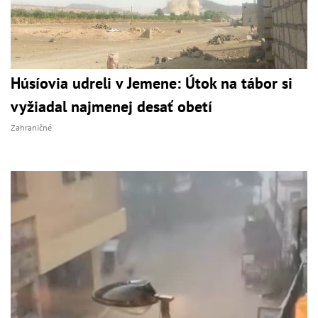
Húsíovia udreli v Jemene: Útok na tábor si
vyžiadal najmenej desať obetí
Zahraničné