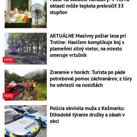
oblasti môže teplota prekročiť 33
stupňov
AKTUÁLNE Masívny požiar lesa pri
Trstíne: Hasičom komplikuje boj s
plameňmi silný vietor, na miesto
smeruje vrtuľník
FOTO
Zranenie v horách: Turista po páde
potreboval pomoc záchranárov, z túry
ho odviezli na nosidlách
FOTO
Polícia obvinila muža z Kežmarku:
Dlhodobé týranie družky a zásah v
obci