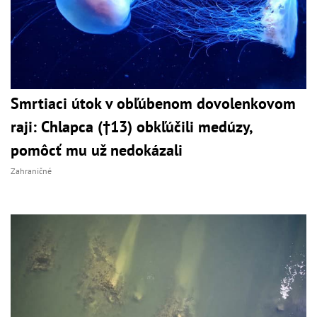
Smrtiaci útok v obľúbenom dovolenkovom
raji: Chlapca (†13) obkľúčili medúzy,
pomôcť mu už nedokázali
Zahraničné