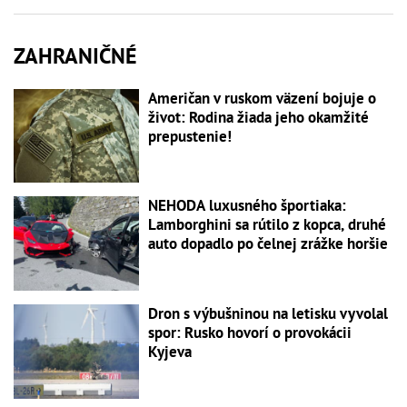
ZAHRANIČNÉ
Američan v ruskom väzení bojuje o
život: Rodina žiada jeho okamžité
prepustenie!
NEHODA luxusného športiaka:
Lamborghini sa rútilo z kopca, druhé
auto dopadlo po čelnej zrážke horšie
Dron s výbušninou na letisku vyvolal
spor: Rusko hovorí o provokácii
Kyjeva