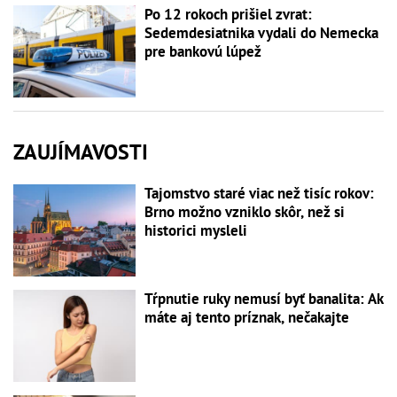
Po 12 rokoch prišiel zvrat:
Sedemdesiatnika vydali do Nemecka
pre bankovú lúpež
ZAUJÍMAVOSTI
Tajomstvo staré viac než tisíc rokov:
Brno možno vzniklo skôr, než si
historici mysleli
Tŕpnutie ruky nemusí byť banalita: Ak
máte aj tento príznak, nečakajte