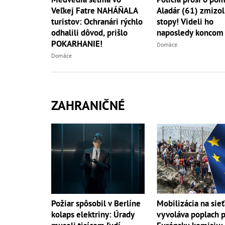
Veľkej Fatre NAHÁŇALA
Aladár (61) zmizol
turistov: Ochranári rýchlo
stopy! Videli ho
odhalili dôvod, prišlo
naposledy koncom 
POKARHANIE!
Domáce
Domáce
ZAHRANIČNÉ
Požiar spôsobil v Berlíne
Mobilizácia na sie
kolaps elektriny: Úrady
vyvoláva poplach 