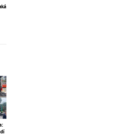
aká
a:
udí