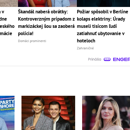
 v
Škandál naberá obrátky:
Požiar spôsobil v Berlíne
 dne
Kontroverzným prípadom z
kolaps elektriny: Úrady
veského
markizáckej šou sa zaoberá
museli tisícom ľudí
rmácie
polícia!
zatiahnuť ubytovanie v
hoteloch
Domáci prominenti
Zahraničné