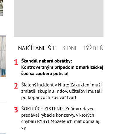
NAJČÍTANEJŠIE
3 DNI
TÝŽDEŇ
Škandál naberá obrátky:
Kontroverzným prípadom z markizáckej
šou sa zaoberá polícia!
Šialený incident v Nitre: Zakuklení muži
zmlátili skupinu Indov, učiteľovi museli
po kopancoch zošívať tvár!
ŠOKUJÚCE ZISTENIE Známy reťazec
predával rybacie konzervy, v ktorých
chýbali RYBY! Môžete ich mať doma aj
vy