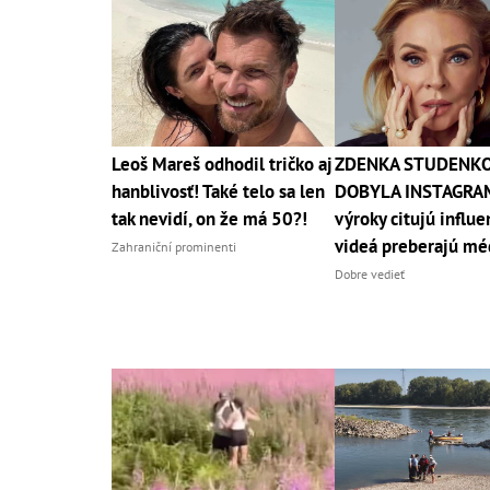
Leoš Mareš odhodil tričko aj
ZDENKA STUDENK
hanblivosť! Také telo sa len
DOBYLA INSTAGRAM
tak nevidí, on že má 50?!
výroky citujú influe
videá preberajú mé
Zahraniční prominenti
Dobre vedieť