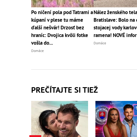
Po ničení pola pod Tatrami a
Nález ženského tela
kúpaní v plese tu máme
Bratislave: Bolo na
ďalší nešvár! Drzosť bez
stojacej vody karlo
hraníc: Dvojica kvôli fotke
ramena! NOVÉ info
vošla do...
Domáce
Domáce
PREČÍTAJTE SI TIEŽ