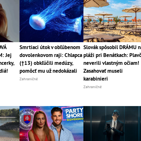
OVÁ
Smrtiaci útok v obľúbenom
Slovák spôsobil DRÁMU n
: Jej
dovolenkovom raji: Chlapca
pláži pri Benátkach: Plavč
ncerky,
(†13) obkľúčili medúzy,
neverili vlastným očiam!
diá!
pomôcť mu už nedokázali
Zasahovať museli
karabinieri
Zahraničné
Zahraničné