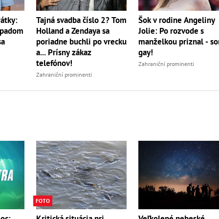
átky:
Tajná svadba číslo 2? Tom
Šok v rodine Angeliny
ípadom
Holland a Zendaya sa
Jolie: Po rozvode s
sa
poriadne buchli po vrecku
manželkou priznal - s
a... Prísny zákaz
gay!
telefónov!
Zahraniční prominenti
Zahraniční prominenti
FOTO
Veľkolepé nebeské
moc:
Kritická situácia pri