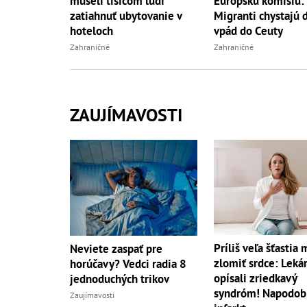
museli tisícom ľudí
Európsku komisiu:
zatiahnuť ubytovanie v
Migranti chystajú 
hoteloch
vpád do Ceuty
Zahraničné
Zahraničné
ZAUJÍMAVOSTI
Príliš veľa šťastia
Neviete zaspať pre
zlomiť srdce: Lekár
horúčavy? Vedci radia 8
opísali zriedkavý
jednoduchých trikov
syndróm! Napodob
Zaujímavosti