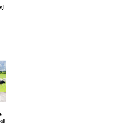
aj
e
ali