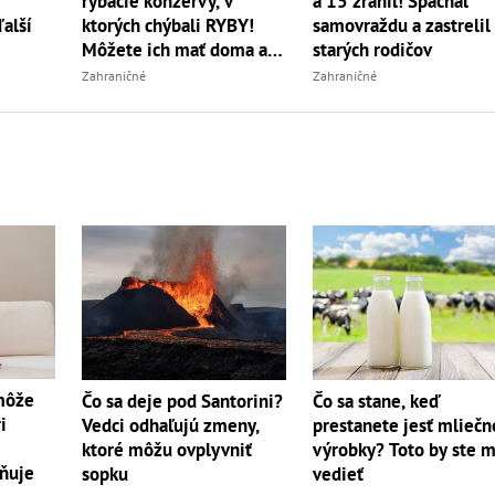
rybacie konzervy, v
a 15 zranil! Spáchal
ktorých chýbali RYBY!
ďalší
samovraždu a zastrelil 
Môžete ich mať doma aj
starých rodičov
vy
Zahraničné
Zahraničné
 môže
Čo sa deje pod Santorini?
Čo sa stane, keď
i
Vedci odhaľujú zmeny,
prestanete jesť mliečn
ktoré môžu ovplyvniť
výrobky? Toto by ste m
ňuje
sopku
vedieť