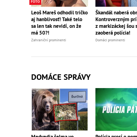
FOTO
Leoš Mareš odhodil tričko
Škandál naberá obr
aj hanblivosť! Také telo
Kontroverzným pr
sa len tak nevidí, on že
z markizáckej šou 
má 50?!
zaoberá polícia!
Zahraniční prominenti
Domáci prominenti
DOMÁCE SPRÁVY
Medvedia šelma vo
Polícia prosí o po