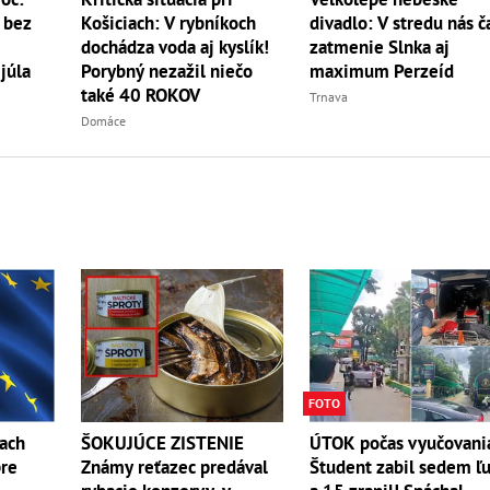
divadlo: V stredu nás č
 bez
Košiciach: V rybníkoch
zatmenie Slnka aj
dochádza voda aj kyslík!
maximum Perzeíd
júla
Porybný nezažil niečo
také 40 ROKOV
Trnava
Domáce
FOTO
ŠOKUJÚCE ZISTENIE
ťach
ÚTOK počas vyučovani
Známy reťazec predával
pre
Študent zabil sedem ľ