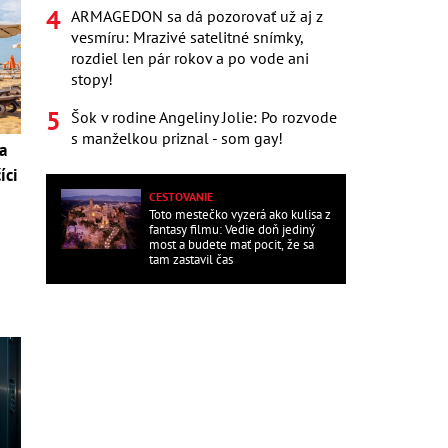
ARMAGEDON sa dá pozorovať už aj z
vesmíru: Mrazivé satelitné snímky,
rozdiel len pár rokov a po vode ani
stopy!
Šok v rodine Angeliny Jolie: Po rozvode
s manželkou priznal - som gay!
a
íci
CESTOVANIE
Toto mestečko vyzerá ako kulisa z
fantasy filmu: Vedie doň jediný
most a budete mať pocit, že sa
tam zastavil čas