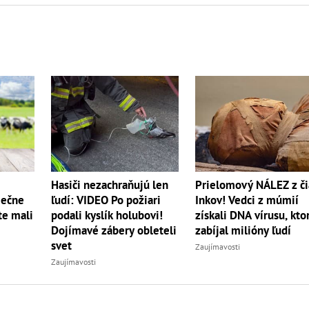
Hasiči nezachraňujú len
Prielomový NÁLEZ z či
iečne
ľudí: VIDEO Po požiari
Inkov! Vedci z múmií
te mali
podali kyslík holubovi!
získali DNA vírusu, kto
Dojímavé zábery obleteli
zabíjal milióny ľudí
svet
Zaujímavosti
Zaujímavosti