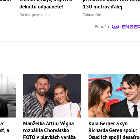
dekoltu odpadnete!
150 metrov ďalej
Domáci prominenti
Zahraničné
a:
Manželka Attilu Végha
Kaia Gerber a syn
sť, a
rozpálila Chorvátsko:
Richarda Gerea spolu:
FOTO v plavkách vyráža
Osud ich spojil desaťro