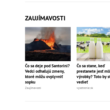
ZAUJÍMAVOSTI
Čo sa deje pod Santorini?
Čo sa stane, keď
Vedci odhaľujú zmeny,
prestanete jesť ml
ktoré môžu ovplyvniť
výrobky? Toto by s
sopku
vedieť
Zaujímavosti
vysetrenie.sk