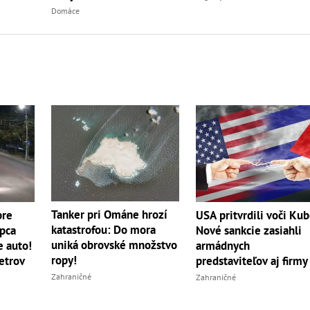
do...
Domáce
Tanker pri Ománe hrozí
pre
USA pritvrdili voči Kub
katastrofou: Do mora
apca
Nové sankcie zasiahli
uniká obrovské množstvo
e auto!
armádnych
ropy!
etrov
predstaviteľov aj firmy
Zahraničné
Zahraničné