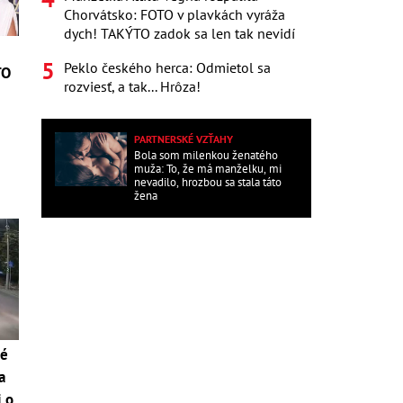
Chorvátsko: FOTO v plavkách vyráža
dych! TAKÝTO zadok sa len tak nevidí
Peklo českého herca: Odmietol sa
TO
rozviesť, a tak... Hrôza!
PARTNERSKÉ VZŤAHY
Bola som milenkou ženatého
muža: To, že má manželku, mi
nevadilo, hrozbou sa stala táto
žena
né
a
i o