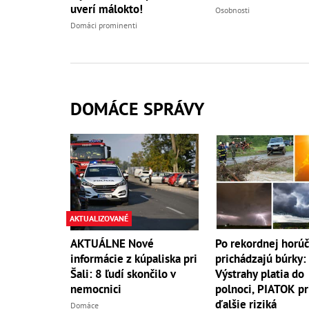
uverí málokto!
Osobnosti
Domáci prominenti
DOMÁCE SPRÁVY
AKTUALIZOVANÉ
AKTUÁLNE Nové
Po rekordnej horú
informácie z kúpaliska pri
prichádzajú búrky:
Šali: 8 ľudí skončilo v
Výstrahy platia do
nemocnici
polnoci, PIATOK pr
ďalšie riziká
Domáce