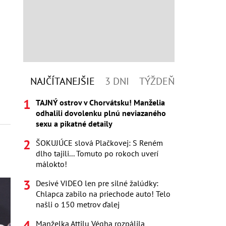
NAJČÍTANEJŠIE
3 DNI
TÝŽDEŇ
TAJNÝ ostrov v Chorvátsku! Manželia
odhalili dovolenku plnú neviazaného
sexu a pikatné detaily
ŠOKUJÚCE slová Plačkovej: S Reném
dlho tajili... Tomuto po rokoch uverí
málokto!
Desivé VIDEO len pre silné žalúdky:
Chlapca zabilo na priechode auto! Telo
našli o 150 metrov ďalej
Manželka Attilu Végha rozpálila