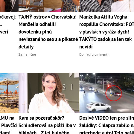
čkovej:
TAJNÝ ostrov v Chorvátsku!
Manželka Attilu Végha
.
Manželia odhalili
rozpálila Chorvátsko: FO
verí
dovolenku plnú
v plavkách vyráža dych!
neviazaného sexu a pikatné
TAKÝTO zadok sa len tak
detaily
nevidí
Zahraničné
Domáci prominenti
RÁMU na
Kam sa pozerať skôr?
Desivé VIDEO len pre sil
 Plavčíci
Schindlerová na pláži iba v
žalúdky: Chlapca zabilo n
čiam!
bikinách... Z jej bujného
priechode auto! Telo našl