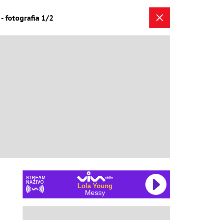
- fotografia 1/2
STREAM
NAŽIVO
Lola Young
Messy