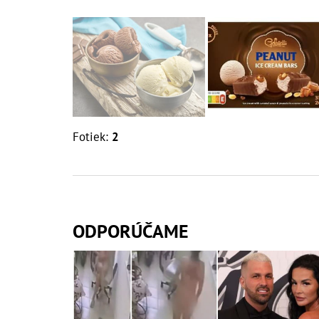
Fotiek:
2
ODPORÚČAME