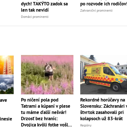
dych! TAKÝTO zadok sa
po rozvode ich rodičov
len tak nevidí
Zahraniční prominenti
Domáci prominenti
Po ničení pola pod
Rekordné horúčavy na
čave
Tatrami a kúpaní v plese
Slovensku: Záchranári 
tu máme ďalší nešvár!
štvrtok zasahovali pri
Drzosť bez hraníc:
kolapsoch už 83-krát
inesie
Dvojica kvôli fotke vošla
Regióny