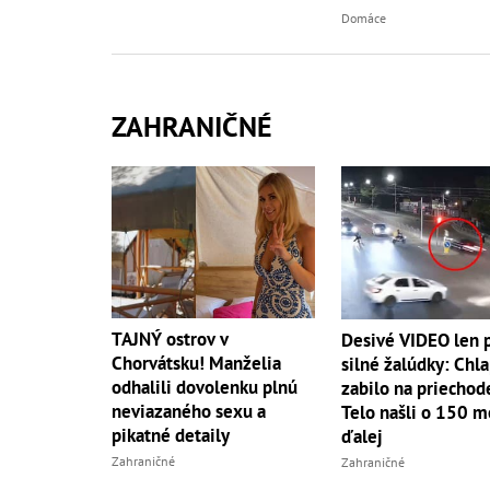
Domáce
ZAHRANIČNÉ
TAJNÝ ostrov v
Desivé VIDEO len 
Chorvátsku! Manželia
silné žalúdky: Chl
odhalili dovolenku plnú
zabilo na priechod
neviazaného sexu a
Telo našli o 150 m
pikatné detaily
ďalej
Zahraničné
Zahraničné