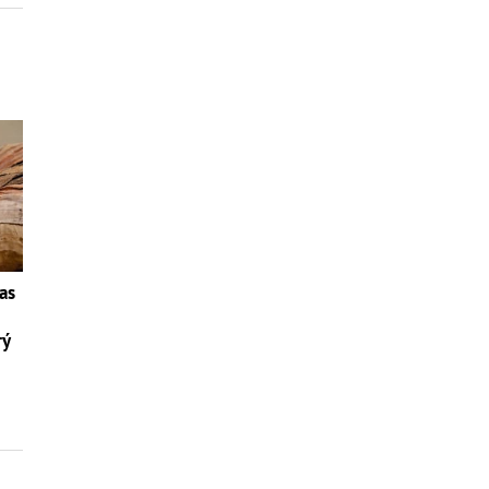
as
rý