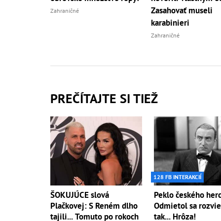
Zasahovať museli
Zahraničné
karabinieri
Zahraničné
PREČÍTAJTE SI TIEŽ
128 FB INTERAKCIÍ
ŠOKUJÚCE slová
Peklo českého herc
Plačkovej: S Reném dlho
Odmietol sa rozvie
tajili... Tomuto po rokoch
tak... Hrôza!