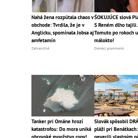
Nahá žena rozpútala chaos v
ŠOKUJÚCE slová Pla
obchode: Tvrdila, že je v
S Reném dlho tajili..
Anglicku, spomínala Jobsa aj
Tomuto po rokoch u
amfetamín
málokto!
Zahraničné
Domáci prominenti
Tanker pri Ománe hrozí
Slovák spôsobil D
katastrofou: Do mora uniká
pláži pri Benátkach:
obrovské množstvo ropy!
neverili vlastným o