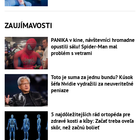
ZAUJÍMAVOSTI
PANIKA v kine, návštevníci hromadne
opustili sálu! Spider-Man mal
problém s vetrami
Toto je suma za jednu bundu? Kúsok
šéfa Nvidie vydražili za neuveriteľné
peniaze
5 najdôležitejších rád ortopéda pre
zdravé kosti a kĺby: Začať treba oveľa
skôr, než začnú bolieť