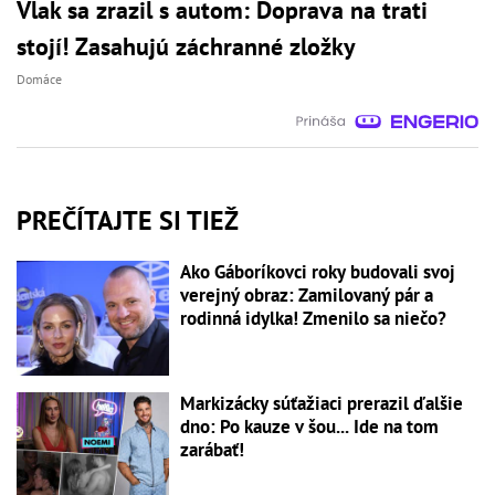
Vlak sa zrazil s autom: Doprava na trati
stojí! Zasahujú záchranné zložky
Domáce
PREČÍTAJTE SI TIEŽ
Ako Gáboríkovci roky budovali svoj
verejný obraz: Zamilovaný pár a
rodinná idylka! Zmenilo sa niečo?
Markizácky súťažiaci prerazil ďalšie
dno: Po kauze v šou... Ide na tom
zarábať!