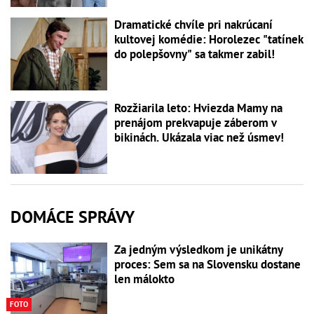
Dramatické chvíle pri nakrúcaní
kultovej komédie: Horolezec "tatínek
do polepšovny" sa takmer zabil!
Rozžiarila leto: Hviezda Mamy na
prenájom prekvapuje záberom v
bikinách. Ukázala viac než úsmev!
DOMÁCE SPRÁVY
Za jedným výsledkom je unikátny
proces: Sem sa na Slovensku dostane
len málokto
FOTO