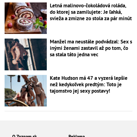
Letná malinovo-čokoládová roláda,
do ktorej sa zamilujete: Je ľahká,
svieža a zmizne zo stola za pár minút
Manžel ma neustále podvádzal: Sex s
inými ženami zastavil až po tom, čo
sa stala táto jedna vec
Kate Hudson má 47 a vyzerá lepšie
než kedykoľvek predtým: Toto je
tajomstvo jej sexy postavy!
O Zoznam.sk
Reklama