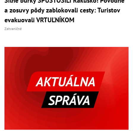
Silné búrky SPUSTOŠILI Rakúsko! Povodne
a zosuvy pôdy zablokovali cesty: Turistov
evakuovali VRTUĽNÍKOM
Zahraničné