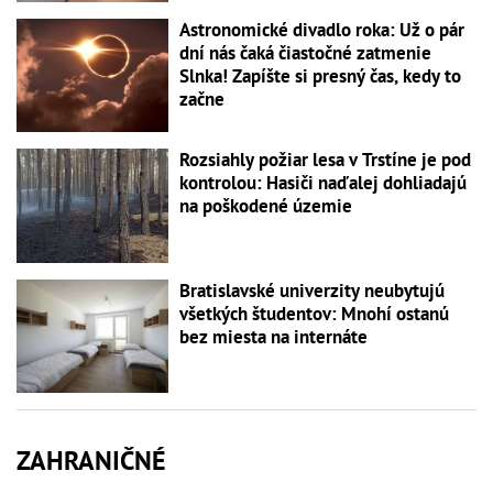
Astronomické divadlo roka: Už o pár
dní nás čaká čiastočné zatmenie
Slnka! Zapíšte si presný čas, kedy to
začne
Rozsiahly požiar lesa v Trstíne je pod
kontrolou: Hasiči naďalej dohliadajú
na poškodené územie
Bratislavské univerzity neubytujú
všetkých študentov: Mnohí ostanú
bez miesta na internáte
ZAHRANIČNÉ