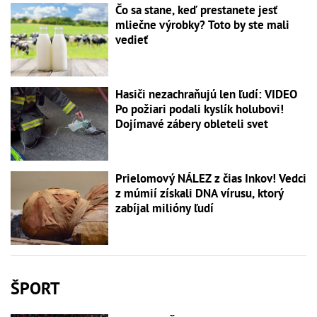
Čo sa stane, keď prestanete jesť
mliečne výrobky? Toto by ste mali
vedieť
Hasiči nezachraňujú len ľudí: VIDEO
Po požiari podali kyslík holubovi!
Dojímavé zábery obleteli svet
Prielomový NÁLEZ z čias Inkov! Vedci
z múmií získali DNA vírusu, ktorý
zabíjal milióny ľudí
ŠPORT