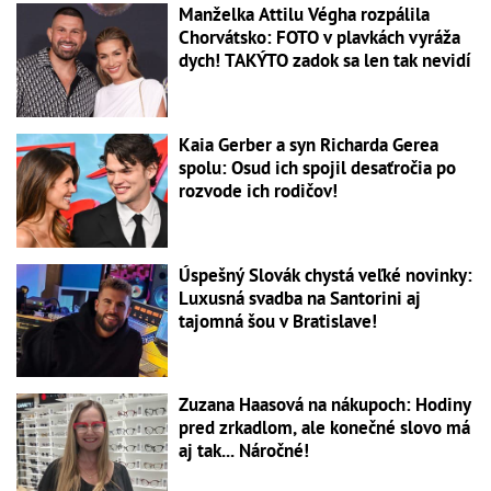
Manželka Attilu Végha rozpálila
Chorvátsko: FOTO v plavkách vyráža
dych! TAKÝTO zadok sa len tak nevidí
Kaia Gerber a syn Richarda Gerea
spolu: Osud ich spojil desaťročia po
rozvode ich rodičov!
Úspešný Slovák chystá veľké novinky:
Luxusná svadba na Santorini aj
tajomná šou v Bratislave!
Zuzana Haasová na nákupoch: Hodiny
pred zrkadlom, ale konečné slovo má
aj tak... Náročné!