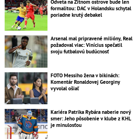
Odveta na Žitnom ostrove bude len
formalitou: DAC v Holandsku schytal
poriadne krutý debakel
Arsenal mal pripravené milióny, Real
požadoval viac: Vinícius spečatil
svoju futbalovú budúcnosť
FOTO Messiho žena v bikinách:
Komentár Ronaldovej Georginy
vyvolal ošiaľ
Kariéra Patrika Rybára naberie nový
smer: Jeho pôsobenie v klube z KHL
je minulosťou