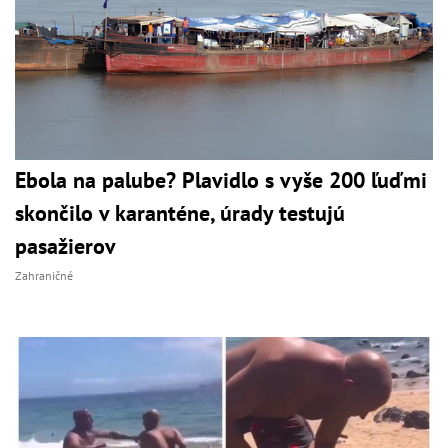
Ebola na palube? Plavidlo s vyše 200 ľuďmi
skončilo v karanténe, úrady testujú
pasažierov
Zahraničné