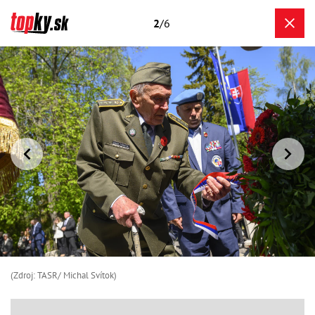
2
/6
(Zdroj: TASR/ Michal Svítok)