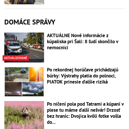
DOMÁCE SPRÁVY
AKTUÁLNE Nové informácie z
kúpaliska pri Šali: 8 ľudí skončilo v
nemocnici
AKTUALIZOVANÉ
Po rekordnej horúčave prichádzajú
búrky: Výstrahy platia do polnoci,
PIATOK prinesie ďalšie riziká
Po ničení pola pod Tatrami a kúpaní v
plese tu máme ďalší nešvár! Drzosť
bez hraníc: Dvojica kvôli fotke vošla
do...