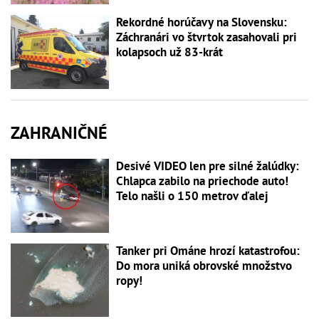
Rekordné horúčavy na Slovensku:
Záchranári vo štvrtok zasahovali pri
kolapsoch už 83-krát
ZAHRANIČNÉ
Desivé VIDEO len pre silné žalúdky:
Chlapca zabilo na priechode auto!
Telo našli o 150 metrov ďalej
Tanker pri Ománe hrozí katastrofou:
Do mora uniká obrovské množstvo
ropy!