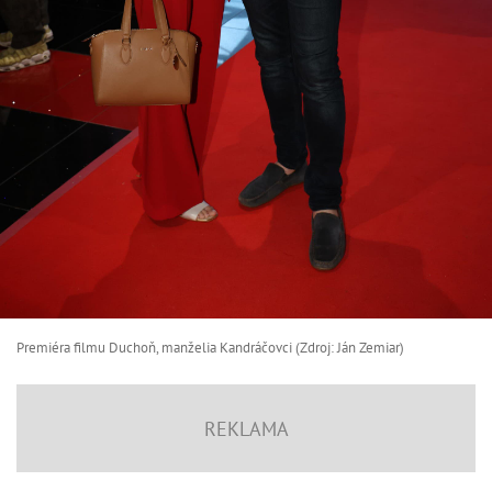
Premiéra filmu Duchoň, manželia Kandráčovci (Zdroj: Ján Zemiar)