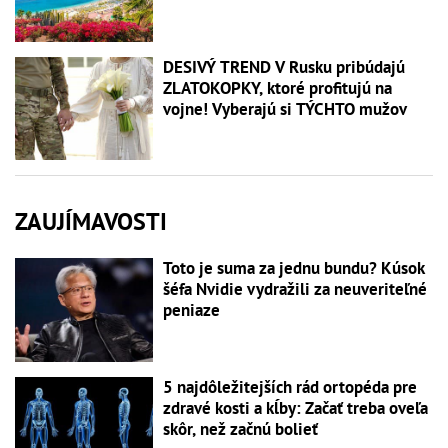
DESIVÝ TREND V Rusku pribúdajú
ZLATOKOPKY, ktoré profitujú na
vojne! Vyberajú si TÝCHTO mužov
ZAUJÍMAVOSTI
Toto je suma za jednu bundu? Kúsok
šéfa Nvidie vydražili za neuveriteľné
peniaze
5 najdôležitejších rád ortopéda pre
zdravé kosti a kĺby: Začať treba oveľa
skôr, než začnú bolieť