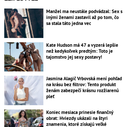
Manžel ma neustále podvádzal: Sex s
inými ženami zastavil až po tom, čo
sa stala táto jedna vec
Kate Hudson má 47 a vyzerá lepšie
než kedykoľvek predtým: Toto je
tajomstvo jej sexy postavy!
Jasmina Alagič Vrbovská mení pohľad
na krásu bez filtrov: Tento produkt
ženám zabezpečí krásnu rozžiarenú
pleť
Koniec mesiaca prinesie finančný
obrat: Hviezdy ukázali na štyri
znamenia, ktoré získajú veľké