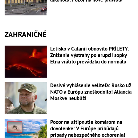
ZAHRANIČNÉ
Letisko v Catanii obnovilo PRÍLETY:
Zníženie výstrahy po erupcii sopky
Etna vrátilo prevádzku do normálu
Desivé vyhlásenie veliteľa: Rusko už
NATO a Európu zneškodnilo! Aliancia
Moskve neublíži
Pozor na uštipnutie komárom na
dovolenke: V Európe pribúdajú
prípady nebezpečného ochorenia!