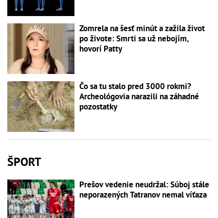
Zomrela na šesť minút a zažila život
po živote: Smrti sa už nebojím,
hovorí Patty
Čo sa tu stalo pred 3000 rokmi?
Archeológovia narazili na záhadné
pozostatky
ŠPORT
Prešov vedenie neudržal: Súboj stále
neporazených Tatranov nemal víťaza