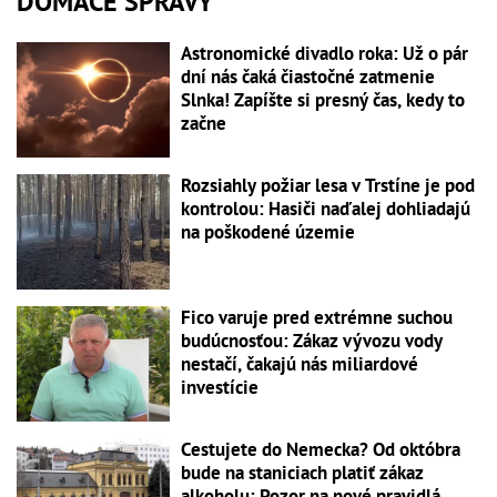
DOMÁCE SPRÁVY
Astronomické divadlo roka: Už o pár
dní nás čaká čiastočné zatmenie
Slnka! Zapíšte si presný čas, kedy to
začne
Rozsiahly požiar lesa v Trstíne je pod
kontrolou: Hasiči naďalej dohliadajú
na poškodené územie
Fico varuje pred extrémne suchou
budúcnosťou: Zákaz vývozu vody
nestačí, čakajú nás miliardové
investície
Cestujete do Nemecka? Od októbra
bude na staniciach platiť zákaz
alkoholu: Pozor na nové pravidlá