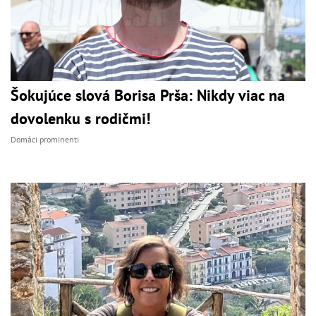
Šokujúce slová Borisa Prša: Nikdy viac na
dovolenku s rodičmi!
Domáci prominenti