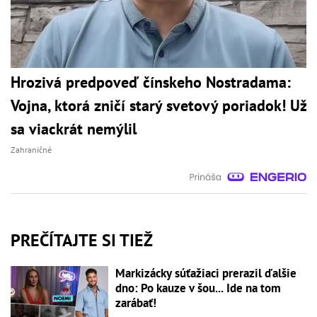
Hrozivá predpoveď čínskeho Nostradama:
Vojna, ktorá zničí starý svetový poriadok! Už
sa viackrát nemýlil
Zahraničné
PREČÍTAJTE SI TIEŽ
Markizácky súťažiaci prerazil ďalšie
dno: Po kauze v šou... Ide na tom
zarábať!