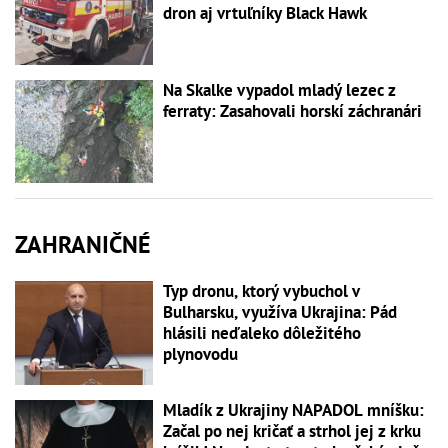
dron aj vrtuľníky Black Hawk
Na Skalke vypadol mladý lezec z
ferraty: Zasahovali horskí záchranári
ZAHRANIČNÉ
Typ dronu, ktorý vybuchol v
Bulharsku, využíva Ukrajina: Pád
hlásili neďaleko dôležitého
plynovodu
Mladík z Ukrajiny NAPADOL mníšku:
Začal po nej kričať a strhol jej z krku