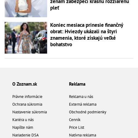
ženám zabezpečí krásnu rozžiarenú
pleť
Koniec mesiaca prinesie finančný
obrat: Hviezdy ukázali na štyri
znamenia, ktoré získajú veľké
bohatstvo
O Zoznam.sk
Reklama
Právne informácie
Reklama u nás
Ochrana súkromia
Externá reklama
Nastavenie súkromia
Obchodné podmienky
Kariéra u nás
Cenník
Napíšte nám
Price List
Nariadenie DSA
Natívna reklama