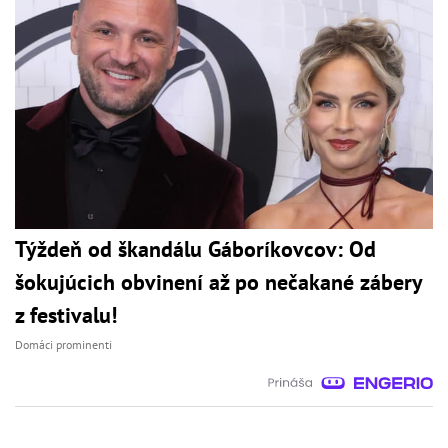
Týždeň od škandálu Gáboríkovcov: Od
šokujúcich obvinení až po nečakané zábery
z festivalu!
Domáci prominenti