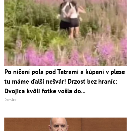
Po ničení pola pod Tatrami a kúpaní v plese
tu máme ďalší nešvár! Drzosť bez hraníc:
Dvojica kvôli fotke vošla do...
Domáce