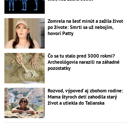
Zomrela na šesť minút a zažila život
po živote: Smrti sa už nebojím,
hovorí Patty
Čo sa tu stalo pred 3000 rokmi?
Archeológovia narazili na záhadné
pozostatky
Rozvod, výpoveď aj zbohom rodine:
Mama štyroch detí zahodila starý
život a utiekla do Talianska