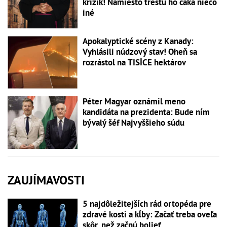
krížik! Namiesto trestu ho čaká niečo
iné
Apokalyptické scény z Kanady:
Vyhlásili núdzový stav! Oheň sa
rozrástol na TISÍCE hektárov
Péter Magyar oznámil meno
kandidáta na prezidenta: Bude ním
bývalý šéf Najvyššieho súdu
ZAUJÍMAVOSTI
5 najdôležitejších rád ortopéda pre
zdravé kosti a kĺby: Začať treba oveľa
skôr, než začnú bolieť