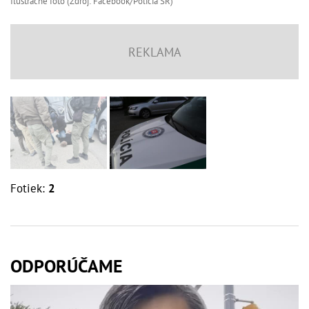
Ilustračné foto (Zdroj: Facebook/Polícia SR)
Fotiek:
2
ODPORÚČAME