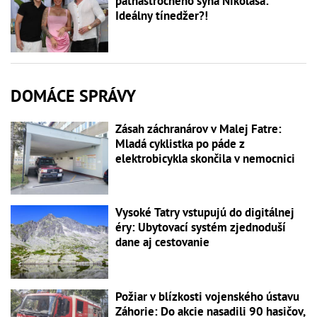
pätnásťročného syna Nikolasa:
Ideálny tínedžer?!
DOMÁCE SPRÁVY
Zásah záchranárov v Malej Fatre:
Mladá cyklistka po páde z
elektrobicykla skončila v nemocnici
Vysoké Tatry vstupujú do digitálnej
éry: Ubytovací systém zjednoduší
dane aj cestovanie
Požiar v blízkosti vojenského ústavu
Záhorie: Do akcie nasadili 90 hasičov,