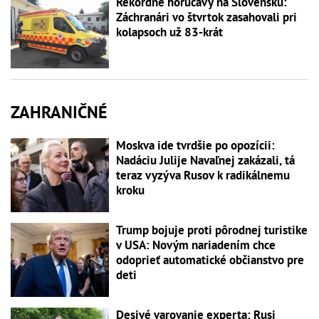
Rekordné horúčavy na Slovensku:
Záchranári vo štvrtok zasahovali pri
kolapsoch už 83-krát
ZAHRANIČNÉ
Moskva ide tvrdšie po opozícii:
Nadáciu Julije Navaľnej zakázali, tá
teraz vyzýva Rusov k radikálnemu
kroku
Trump bojuje proti pôrodnej turistike
v USA: Novým nariadením chce
odoprieť automatické občianstvo pre
deti
Desivé varovanie experta: Rusi