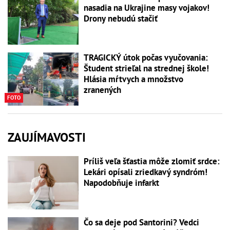
nasadia na Ukrajine masy vojakov!
Drony nebudú stačiť
TRAGICKÝ útok počas vyučovania:
Študent strieľal na strednej škole!
Hlásia mŕtvych a množstvo
zranených
FOTO
ZAUJÍMAVOSTI
Príliš veľa šťastia môže zlomiť srdce:
Lekári opísali zriedkavý syndróm!
Napodobňuje infarkt
Čo sa deje pod Santorini? Vedci