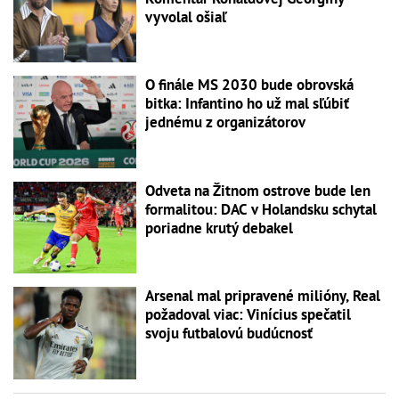
vyvolal ošiaľ
O finále MS 2030 bude obrovská
bitka: Infantino ho už mal sľúbiť
jednému z organizátorov
Odveta na Žitnom ostrove bude len
formalitou: DAC v Holandsku schytal
poriadne krutý debakel
Arsenal mal pripravené milióny, Real
požadoval viac: Vinícius spečatil
svoju futbalovú budúcnosť