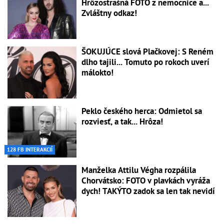
Hrôzostrašná FOTO z nemocnice a...
Zvláštny odkaz!
ŠOKUJÚCE slová Plačkovej: S Reném
dlho tajili... Tomuto po rokoch uverí
málokto!
Peklo českého herca: Odmietol sa
rozviesť, a tak... Hrôza!
128 FB INTERAKCIÍ
Manželka Attilu Végha rozpálila
Chorvátsko: FOTO v plavkách vyráža
dych! TAKÝTO zadok sa len tak nevidí