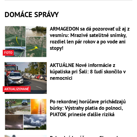
DOMÁCE SPRÁVY
ARMAGEDON sa dá pozorovať už aj z
vesmíru: Mrazivé satelitné snímky,
rozdiel len pár rokov a po vode ani
stopy!
FOTO
AKTUÁLNE Nové informácie z
kúpaliska pri Šali: 8 ľudí skončilo v
nemocnici
AKTUALIZOVANÉ
Po rekordnej horúčave prichádzajú
búrky: Výstrahy platia do polnoci,
PIATOK prinesie ďalšie riziká