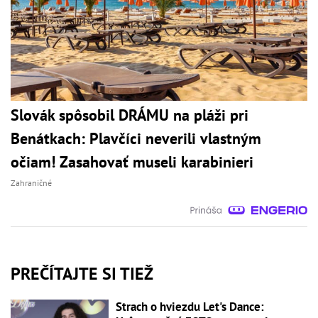
Slovák spôsobil DRÁMU na pláži pri
Benátkach: Plavčíci neverili vlastným
očiam! Zasahovať museli karabinieri
Zahraničné
PREČÍTAJTE SI TIEŽ
Strach o hviezdu Let's Dance: