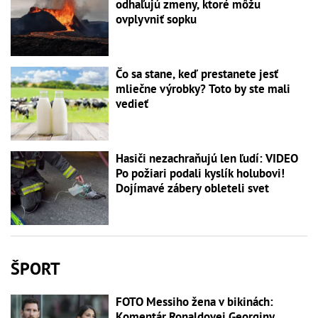
odhaľujú zmeny, ktoré môžu
ovplyvniť sopku
Čo sa stane, keď prestanete jesť
mliečne výrobky? Toto by ste mali
vedieť
Hasiči nezachraňujú len ľudí: VIDEO
Po požiari podali kyslík holubovi!
Dojímavé zábery obleteli svet
ŠPORT
FOTO Messiho žena v bikinách:
Komentár Ronaldovej Georginy