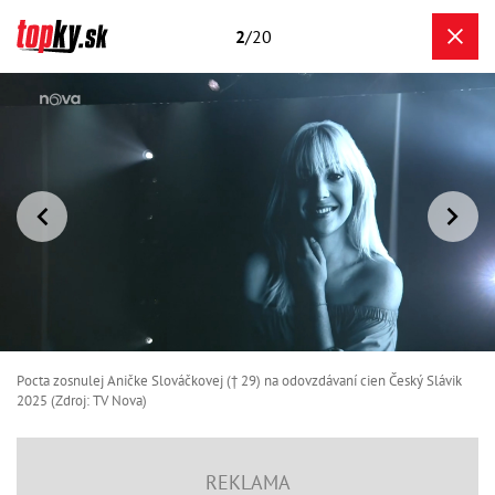
2
/20
Pocta zosnulej Aničke Slováčkovej († 29) na odovzdávaní cien Český Slávik
2025 (Zdroj: TV Nova)