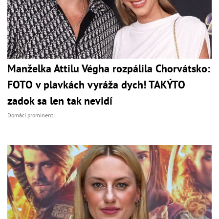
Manželka Attilu Végha rozpálila Chorvátsko:
FOTO v plavkách vyráža dych! TAKÝTO
zadok sa len tak nevidí
Domáci prominenti